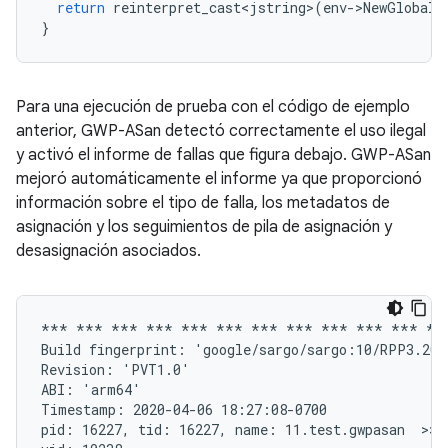
return
reinterpret_cast<jstring>
(
env
-
>
NewGlobalR
}
Para una ejecución de prueba con el código de ejemplo
anterior, GWP-ASan detectó correctamente el uso ilegal
y activó el informe de fallas que figura debajo. GWP-ASan
mejoró automáticamente el informe ya que proporcionó
información sobre el tipo de falla, los metadatos de
asignación y los seguimientos de pila de asignación y
desasignación asociados.
*** *** *** *** *** *** *** *** *** *** *** ***
Build fingerprint: 'google/sargo/sargo:10/RPP3.200
Revision: 'PVT1.0'

ABI: 'arm64'

Timestamp: 2020-04-06 18:27:08-0700

pid: 16227, tid: 16227, name: 11.test.gwpasan  >>> 