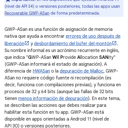
(nivel de API 34) o versiones posteriores, todas las apps usan
Recoverable GWP-ASan
de forma predeterminada.
GWP-ASan es una función de asignación de memoria
nativa que ayuda a encontrar
errores de uso después de
liberación
y
desbordamiento del búfer del montón
.
Su nombre informal es un acrónimo recurrente en inglés,
que indica "
G
WP-ASan
W
ill
P
rovide
A
llocation
SAN
ity"
(GWP-ASan informará el estado de asignación). A
diferencia de
HWASan
o la
depuración de Malloc
, GWP-
ASan no requiere código fuente ni recompilación (es
decir, funciona con compilaciones previas), y funciona en
procesos de 32 y 64 bits (aunque las fallas de 32 bits
tienen
menos información de depuración
). En este tema,
se describen las acciones que debes realizar para
habilitar esta función en tu app. GWP-ASan está
disponible en apps orientadas a Android 11 (nivel de
API 30) o versiones posteriores.