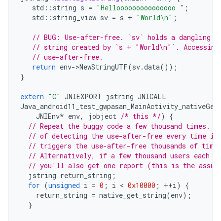
std
::
string
s
=
"Hellooooooooooooooo "
;
std
::
string_view
sv
=
s
+
"World
\n
"
;
// BUG: Use-after-free. `sv` holds a dangling r
// string created by `s + "World\n"`. Accessing
// use-after-free.
return
env
-
>
NewStringUTF
(
sv
.
data
());
}
extern
"C"
JNIEXPORT
jstring
JNICALL
Java_android11_test_gwpasan_MainActivity_nativeGet
JNIEnv
*
env
,
jobject
/* this */
)
{
// Repeat the buggy code a few thousand times. G
// of detecting the use-after-free every time it
// triggers the use-after-free thousands of time
// Alternatively, if a few thousand users each t
// you'll also get one report (this is the assum
jstring
return_string
;
for
(
unsigned
i
=
0
;
i
 < 
0x10000
;
++
i
)
{
return_string
=
native_get_string
(
env
);
}