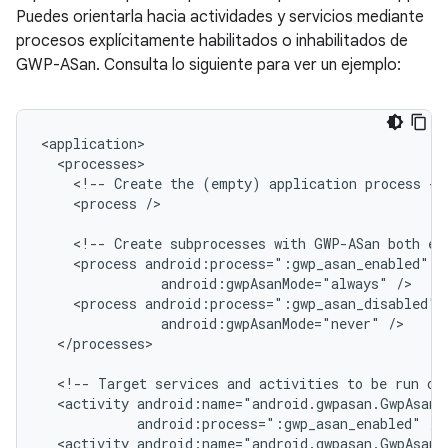
Puedes orientarla hacia actividades y servicios mediante
procesos explícitamente habilitados o inhabilitados de
GWP-ASan. Consulta lo siguiente para ver un ejemplo:
<!--
Create
the
(empty)
application
process
<process
/>

<!--
Create
subprocesses
with
GWP-ASan
both
ex
<process
android:gwpAsanMode="always"
<process
android:gwpAsanMode="never"
</processes>

<!--
Target
services
and
activities
to
be
run
on
<activity
android:process=":gwp_asan_enabled"
<activity