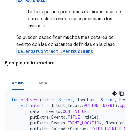
EXTRA_EMAIL
Lista separada por comas de direcciones de
correo electrónico que especifican a los
invitados.
Se pueden especificar muchos más detalles del
evento con las constantes definidas en la clase
CalendarContract.EventsColumns
.
Ejemplo de intención:
Kotlin
Java
fun
addEvent
(
title
:
String
,
location
:
String
,
begi
val
intent
=
Intent
(
Intent
.
ACTION_INSERT
).
appl
data
=
Events
.
CONTENT_URI
putExtra
(
Events
.
TITLE
,
title
)
putExtra
(
Events
.
EVENT_LOCATION
,
location
)
putExtra
(
CalendarContract
.
EXTRA_EVENT_BEGI