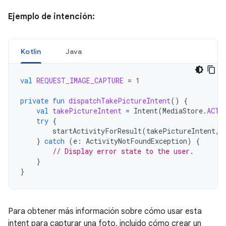
Ejemplo de intención:
Kotlin
Java
val
REQUEST_IMAGE_CAPTURE
=
1
private
fun
dispatchTakePictureIntent
()
{
val
takePictureIntent
=
Intent
(
MediaStore
.
ACTI
try
{
startActivityForResult
(
takePictureIntent
,
}
catch
(
e
:
ActivityNotFoundException
)
{
// Display error state to the user.
}
}
Para obtener más información sobre cómo usar esta
intent para capturar una foto, incluido cómo crear un