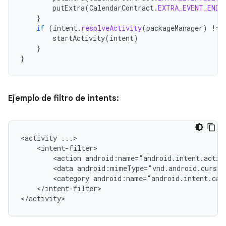
putExtra
(
CalendarContract
.
EXTRA_EVENT_END_
}
if
(
intent
.
resolveActivity
(
packageManager
)
!=
startActivity
(
intent
)
}
}
Ejemplo de filtro de intents:
<activity
<action
android:name="android.intent.actio
<data
android:mimeType="vnd.android.cursor
<category
android:name="android.intent.cat
</intent-filter>

</activity>