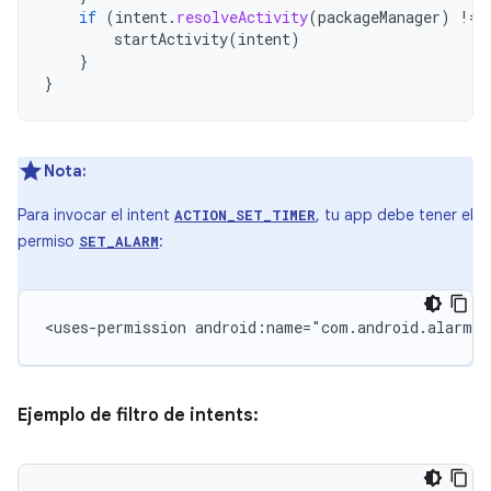
if
(
intent
.
resolveActivity
(
packageManager
)
!=
startActivity
(
intent
)
}
}
Nota:
Para invocar el intent
, tu app debe tener el
ACTION_SET_TIMER
permiso
:
SET_ALARM
<uses-permission
android:name="com.android.alarm.p
Ejemplo de filtro de intents: