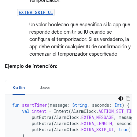
temporizador.
EXTRA_SKIP_UI
Un valor booleano que especifica si la app que
responde debe omitir su IU cuando se
configura el temporizador. Si es verdadero, la
app debe omitir cualquier IU de confirmación y
comenzar el temporizador especificado.
Ejemplo de intención:
Kotlin
Java
fun
startTimer
(
message
:
String
,
seconds
:
Int
)
{
val
intent
=
Intent
(
AlarmClock
.
ACTION_SET_TIME
putExtra
(
AlarmClock
.
EXTRA_MESSAGE
,
message
putExtra
(
AlarmClock
.
EXTRA_LENGTH
,
seconds
)
putExtra
(
AlarmClock
.
EXTRA_SKIP_UI
,
true
)
}