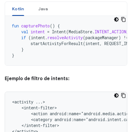
Kotlin
Java
fun
capturePhoto
()
{
val
intent
=
Intent
(
MediaStore
.
INTENT_ACTION_V
if
(
intent
.
resolveActivity
(
packageManager
)
!=
startActivityForResult
(
intent
,
REQUEST_IMA
}
}
Ejemplo de filtro de intents:
<activity
<action
android:name="android.media.action
<category
android:name="android.intent.cat
</intent-filter>

</activity>