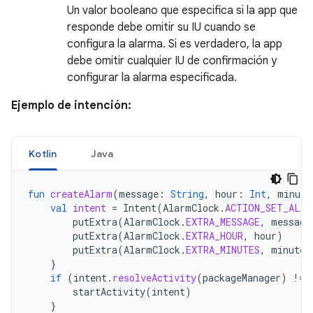
Un valor booleano que especifica si la app que
responde debe omitir su IU cuando se
configura la alarma. Si es verdadero, la app
debe omitir cualquier IU de confirmación y
configurar la alarma especificada.
Ejemplo de intención:
Kotlin
Java
fun
createAlarm
(
message
:
String
,
hour
:
Int
,
minute
val
intent
=
Intent
(
AlarmClock
.
ACTION_SET_ALAR
putExtra
(
AlarmClock
.
EXTRA_MESSAGE
,
message
putExtra
(
AlarmClock
.
EXTRA_HOUR
,
hour
)
putExtra
(
AlarmClock
.
EXTRA_MINUTES
,
minutes
}
if
(
intent
.
resolveActivity
(
packageManager
)
!=
startActivity
(
intent
)
}