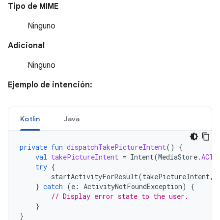
Tipo de MIME
Ninguno
Adicional
Ninguno
Ejemplo de intención:
Kotlin
Java
private
fun
dispatchTakePictureIntent
()
{
val
takePictureIntent
=
Intent
(
MediaStore
.
ACTI
try
{
startActivityForResult
(
takePictureIntent
,
}
catch
(
e
:
ActivityNotFoundException
)
{
// Display error state to the user.
}
}