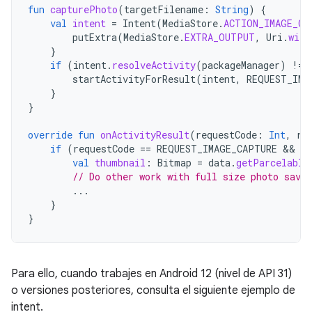
fun
capturePhoto
(
targetFilename
:
String
)
{
val
intent
=
Intent
(
MediaStore
.
ACTION_IMAGE_CA
putExtra
(
MediaStore
.
EXTRA_OUTPUT
,
Uri
.
with
}
if
(
intent
.
resolveActivity
(
packageManager
)
!=
startActivityForResult
(
intent
,
REQUEST_IMA
}
}
override
fun
onActivityResult
(
requestCode
:
Int
,
re
if
(
requestCode
==
REQUEST_IMAGE_CAPTURE
 && 
re
val
thumbnail
:
Bitmap
=
data
.
getParcelable
// Do other work with full size photo save
...
}
}
Para ello, cuando trabajes en Android 12 (nivel de API 31)
o versiones posteriores, consulta el siguiente ejemplo de
intent.