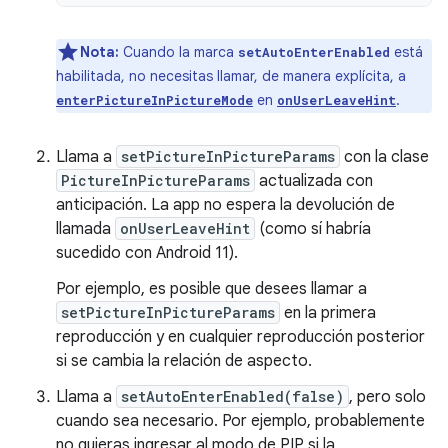
Nota:
Cuando la marca
está
setAutoEnterEnabled
habilitada, no necesitas llamar, de manera explícita, a
en
.
enterPictureInPictureMode
onUserLeaveHint
Llama a
setPictureInPictureParams
con la clase
PictureInPictureParams
actualizada con
anticipación. La app no espera la devolución de
llamada
onUserLeaveHint
(como sí habría
sucedido con Android 11).
Por ejemplo, es posible que desees llamar a
setPictureInPictureParams
en la primera
reproducción y en cualquier reproducción posterior
si se cambia la relación de aspecto.
Llama a
setAutoEnterEnabled(false)
, pero solo
cuando sea necesario. Por ejemplo, probablemente
no quieras ingresar al modo de PIP si la