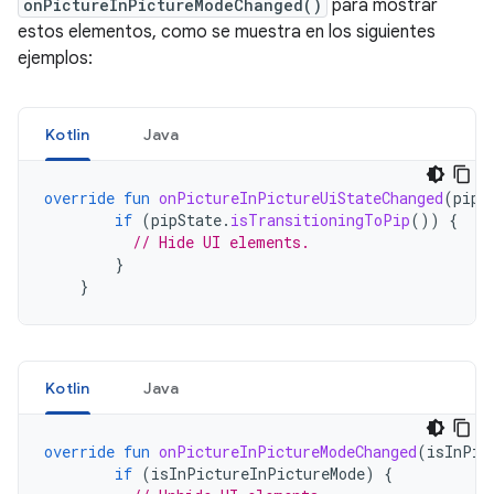
onPictureInPictureModeChanged()
para mostrar
estos elementos, como se muestra en los siguientes
ejemplos:
Kotlin
Java
override
fun
onPictureInPictureUiStateChanged
(
pipS
if
(
pipState
.
isTransitioningToPip
())
{
// Hide UI elements.
}
}
Kotlin
Java
override
fun
onPictureInPictureModeChanged
(
isInPic
if
(
isInPictureInPictureMode
)
{