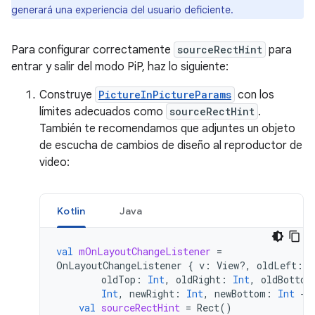
generará una experiencia del usuario deficiente.
Para configurar correctamente
sourceRectHint
para
entrar y salir del modo PiP, haz lo siguiente:
Construye
PictureInPictureParams
con los
límites adecuados como
sourceRectHint
.
También te recomendamos que adjuntes un objeto
de escucha de cambios de diseño al reproductor de
video:
Kotlin
Java
val
mOnLayoutChangeListener
=
OnLayoutChangeListener
{
v
:
View?,
oldLeft
:
I
oldTop
:
Int
,
oldRight
:
Int
,
oldBottom
Int
,
newRight
:
Int
,
newBottom
:
Int
->
val
sourceRectHint
=
Rect
()