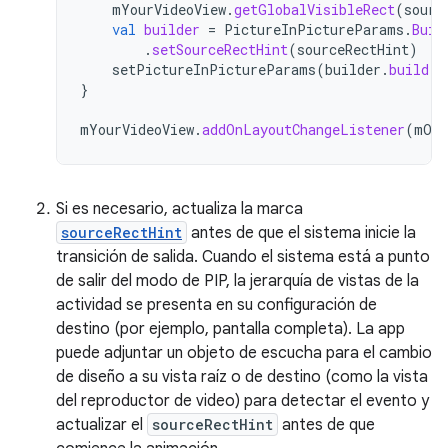
mYourVideoView
.
getGlobalVisibleRect
(
sourc
val
builder
=
PictureInPictureParams
.
Buil
.
setSourceRectHint
(
sourceRectHint
)
setPictureInPictureParams
(
builder
.
build
()
}
mYourVideoView
.
addOnLayoutChangeListener
(
mOnL
Si es necesario, actualiza la marca
sourceRectHint
antes de que el sistema inicie la
transición de salida. Cuando el sistema está a punto
de salir del modo de PIP, la jerarquía de vistas de la
actividad se presenta en su configuración de
destino (por ejemplo, pantalla completa). La app
puede adjuntar un objeto de escucha para el cambio
de diseño a su vista raíz o de destino (como la vista
del reproductor de video) para detectar el evento y
actualizar el
sourceRectHint
antes de que