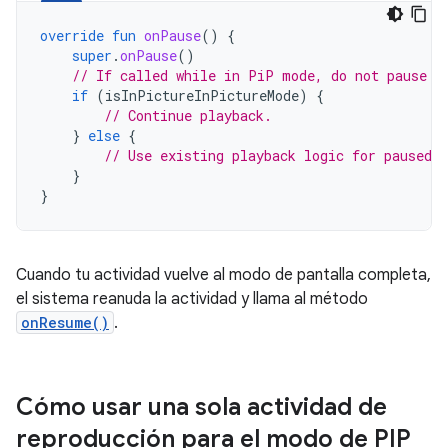
override
fun
onPause
()
{
super
.
onPause
()
// If called while in PiP mode, do not pause p
if
(
isInPictureInPictureMode
)
{
// Continue playback.
}
else
{
// Use existing playback logic for paused a
}
}
Cuando tu actividad vuelve al modo de pantalla completa,
el sistema reanuda la actividad y llama al método
onResume()
.
Cómo usar una sola actividad de
reproducción para el modo de PIP