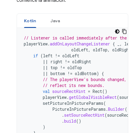
comience la animación.
Kotlin
Java
// Listener is called immediately after the u
playerView
.
addOnLayoutChangeListener
{
_
,
lef
oldLeft
,
oldTop
,
oldRight
if
(
left
!=
oldLeft
||
right
!=
oldRight
||
top
!=
oldTop
||
bottom
!=
oldBottom
)
{
// The playerView's bounds changed, u
// reflect its new bounds.
val
sourceRectHint
=
Rect
()
playerView
.
getGlobalVisibleRect
(
sourc
setPictureInPictureParams
(
PictureInPictureParams
.
Builder
()
.
setSourceRectHint
(
sourceRect
.
build
()
)
}