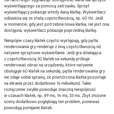
SurfaceFlinger sygnalizuje dostępność klatki dla sprzętu
wyświetlającego za pomocą zatrzasku. Sprzęt
wyświetlający pokazuje wtedy daną klatkę. Wyświetlacz
odświeża się ze stałą częstotliwością, np. 60 Hz. Jeśli
w momencie, gdy jest potrzebna nowa klatka, nie jest ona
dostępna, wyświetlacz pokazuje poprzednią klatkę.
Niespójne czasy klatek często występują, gdy pętla
renderowania gry renderuje z inną częstotliwością niż
natywne sprzętowe wyświetlanie. Jeśli gra działająca
z częstotliwością 30 klatek na sekundę próbuje
renderować obraz na urządzeniu, które natywnie
obsługuje 60 klatek na sekundę, pętla renderowania gry
nie zdaje sobie sprawy, że powtórzona klatka pozostaje
na ekranie przez dodatkowe 16 milisekund. Takie
rozłączenie zwykle powoduje znaczną niespójność
w czasach klatek, np. 49 ms, 16 ms, 33 ms. Zbyt złożone
sceny dodatkowo pogłębiają ten problem, ponieważ
powodują pomijanie klatek.