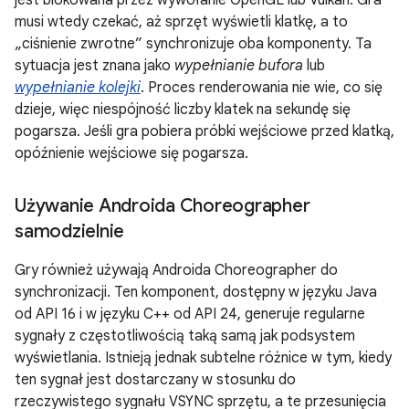
jest blokowana przez wywołanie OpenGL lub Vulkan. Gra
musi wtedy czekać, aż sprzęt wyświetli klatkę, a to
„ciśnienie zwrotne” synchronizuje oba komponenty. Ta
sytuacja jest znana jako
wypełnianie bufora
lub
wypełnianie kolejki
. Proces renderowania nie wie, co się
dzieje, więc niespójność liczby klatek na sekundę się
pogarsza. Jeśli gra pobiera próbki wejściowe przed klatką,
opóźnienie wejściowe się pogarsza.
Używanie Androida Choreographer
samodzielnie
Gry również używają Androida Choreographer do
synchronizacji. Ten komponent, dostępny w języku Java
od API 16 i w języku C++ od API 24, generuje regularne
sygnały z częstotliwością taką samą jak podsystem
wyświetlania. Istnieją jednak subtelne różnice w tym, kiedy
ten sygnał jest dostarczany w stosunku do
rzeczywistego sygnału VSYNC sprzętu, a te przesunięcia