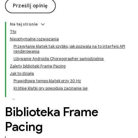
Prześlij opinię
Na tej stronie
Tło
Nieoptymalne rozwiązania
Przesyłanie klatek tak szybko, jak pozwala na to interfejs API
renderowania
Używanie Androida Choreographer samodzielnie
Zalety biblioteki Frame Pacing
Jak to działa
Prawidłowe tempo klatek przy 30 Hz
Krótkie klatki gry powodują zacinanie się
Biblioteka Frame
Pacing