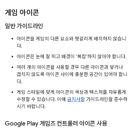
게임 아이콘
일반 가이드라인
아이콘을 게임의 다른 요소와 헷갈리게 배치하지 않습니
다.
아이콘은 눈에 잘 띄고 배경이 '복잡'하지 않아야 합니다.
여러 개의 아이콘을 사용할 경우 다른 아이콘과 닿거나
겹치지 않도록 아이콘 사이에 충분한 공간이 있어야 합니
다.
게임 스타일에 맞게 아이콘의 색상과 텍스처를 자유롭게
수정할 수 있습니다. 이때
금지사항
가이드라인을 준수하
시기 바랍니다.
Google Play 게임즈 컨트롤러 아이콘 사용