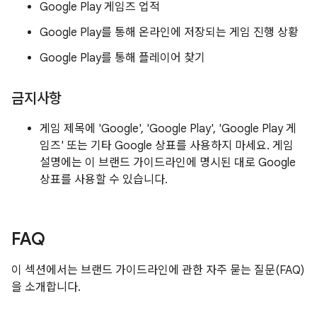
Google Play 게임즈 업적
Google Play를 통해 온라인에 저장되는 게임 진행 상황
Google Play를 통해 플레이어 찾기
금지사항
게임 제목에 'Google', 'Google Play', 'Google Play 게
임즈' 또는 기타 Google 상표를 사용하지 마세요. 게임
설명에는 이 브랜드 가이드라인에 명시된 대로 Google
상표를 사용할 수 있습니다.
FAQ
이 섹션에서는 브랜드 가이드라인에 관한 자주 묻는 질문(FAQ)
을 소개합니다.