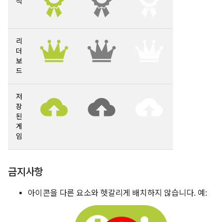
적
리
더
보
드
저
장
된
게
임
금지사항
아이콘을 다른 요소와 헷갈리게 배치하지 않습니다. 예: