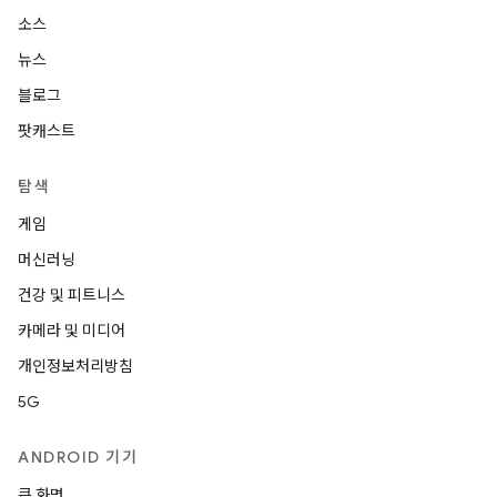
소스
뉴스
블로그
팟캐스트
탐색
게임
머신러닝
건강 및 피트니스
카메라 및 미디어
개인정보처리방침
5G
ANDROID 기기
큰 화면