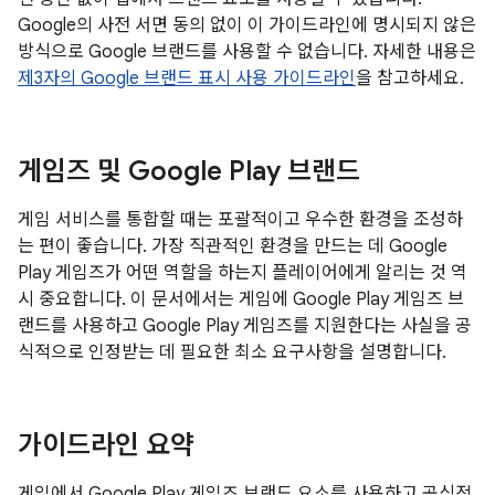
Google의 사전 서면 동의 없이 이 가이드라인에 명시되지 않은
방식으로 Google 브랜드를 사용할 수 없습니다. 자세한 내용은
제3자의 Google 브랜드 표시 사용 가이드라인
을 참고하세요.
게임즈 및 Google Play 브랜드
게임 서비스를 통합할 때는 포괄적이고 우수한 환경을 조성하
는 편이 좋습니다. 가장 직관적인 환경을 만드는 데 Google
Play 게임즈가 어떤 역할을 하는지 플레이어에게 알리는 것 역
시 중요합니다. 이 문서에서는 게임에 Google Play 게임즈 브
랜드를 사용하고 Google Play 게임즈를 지원한다는 사실을 공
식적으로 인정받는 데 필요한 최소 요구사항을 설명합니다.
가이드라인 요약
게임에서 Google Play 게임즈 브랜드 요소를 사용하고 공식적