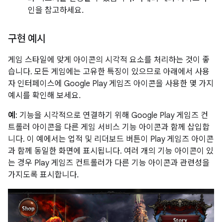
인을 참고하세요.
구현 예시
게임 스타일에 맞게 아이콘의 시각적 요소를 처리하는 것이 좋
습니다. 모든 게임에는 고유한 특징이 있으므로 아래에서 사용
자 인터페이스에 Google Play 게임즈 아이콘을 사용한 몇 가지
예시를 확인해 보세요.
예
: 기능을 시각적으로 연결하기 위해 Google Play 게임즈 컨
트롤러 아이콘을 다른 게임 서비스 기능 아이콘과 함께 삽입합
니다. 이 예에서는 업적 및 리더보드 버튼이 Play 게임즈 아이콘
과 함께 동일한 화면에 표시됩니다. 여러 개의 기능 아이콘이 있
는 경우 Play 게임즈 컨트롤러가 다른 기능 아이콘과 관련성을
가지도록 표시합니다.