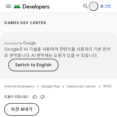
로그인
GAMES DEV CENTER
Google은 AI 기술을 사용하여 콘텐츠를 사용자의 기본 언어
로 번역합니다. AI 번역에는 오류가 있을 수 있습니다.
Android Developers
Google Play
Games dev center
가이드
도움이 되었나요?
의견 보내기