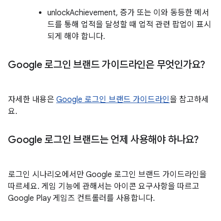
unlockAchievement, 증가 또는 이와 동등한 메서
드를 통해 업적을 달성할 때 업적 관련 팝업이 표시
되게 해야 합니다.
Google 로그인 브랜드 가이드라인은 무엇인가요?
자세한 내용은
Google 로그인 브랜드 가이드라인
을 참고하세
요.
Google 로그인 브랜드는 언제 사용해야 하나요?
로그인 시나리오에서만 Google 로그인 브랜드 가이드라인을
따르세요. 게임 기능에 관해서는 아이콘 요구사항을 따르고
Google Play 게임즈 컨트롤러를 사용합니다.