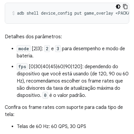
adb
shell
device_config
put
game_overlay
<PACKAG
Detalhes dos parâmetros:
mode
[2|3]:
2
e
3
para desempenho e modo de
bateria.
fps
[0|30|40|45|60|90|120]: dependendo do
dispositivo que você está usando (de 120, 90 ou 60
Hz), recomendamos escolher os frame rates que
são divisores da taxa de atualização máxima do
dispositivo.
0
é o valor padrão.
Confira os frame rates com suporte para cada tipo de
tela:
Telas de 60 Hz: 60 QPS, 30 QPS