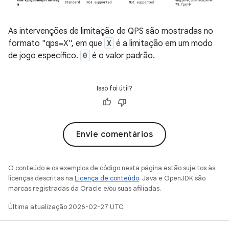
As intervenções de limitação de QPS são mostradas no
formato "qps=X", em que
X
é a limitação em um modo
de jogo específico.
0
é o valor padrão.
Isso foi útil?
Envie comentários
O conteúdo e os exemplos de código nesta página estão sujeitos às
licenças descritas na
Licença de conteúdo
. Java e OpenJDK são
marcas registradas da Oracle e/ou suas afiliadas.
Última atualização 2026-02-27 UTC.