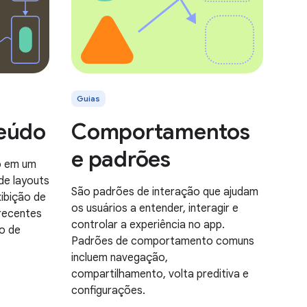
Guias
teúdo
Comportamentos
e padrões
o em um
de layouts
São padrões de interação que ajudam
xibição de
os usuários a entender, interagir e
 recentes
controlar a experiência no app.
o de
Padrões de comportamento comuns
incluem navegação,
compartilhamento, volta preditiva e
configurações.