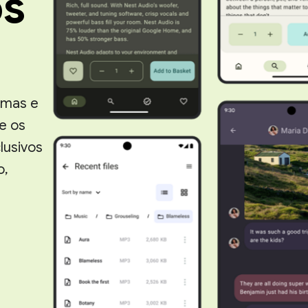
os
emas e
e os
lusivos
o,