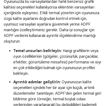
Oyununuzda bu varsayılanlardan farklı benzersiz grafik
kalitesi seçenekleri kullanılıyorsa eklentinin varsayımları
içeriğinizle eşleşmez. Etkili termal yönetim için oyununuza
özgü kalite ayarlarını doğrudan kontrol etmek için,
uyumsuz varsayılan ayarlara güvenmek yerine ADPF
mantığını özelleştirmeniz gerekir. Daha iyi sonuçlar için
ADPF verilerini kullanarak ayrıntılı ölçeklendirme mantığı
oluşturun:
Temel unsurları belirleyin
: Hangi grafiklerin veya
oyun özelliklerinin (gölgeler, çözünürlük, parçacıklar,
efektler, görüntüleme mesafesi) performansı ve ısıyı
en çok etkilediğini bulmak için oyununuzun profilini
belirleyin.
Ayrıntılı adımlar geliştirin
: Oyununuzun kalite
seçenekleri içindeki her bir ayar için küçük, artımlı
düzenlemeler tanımlayın. ADPF'den gelen termal geri
bildirime göre (örneğin, termal boşluk odası
verilerinden yararlanarak) bu değişiklikleri kademeli