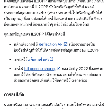
แคชข้อมูลเมตาของ IL2CPP มีส่วนสำคัญในการ เริ่มต้นและเวลาใน
การโหลด นอกจากนี้ IL2CPP ยังไม่ขจัดข้อมูลที่ซ้ำกันในองค์
ประกอบข้อมูลเมตาบางอย่าง (เช่น ประเภททั่วไปหรือข้อมูลที่ทำให้
เป็นอนุกรม) ซึ่งอาจส่งผลให้การใช้งานหน่วยความจำเพิ่มขึ้น ซึ่งจะ
ยิ่งแย่ลงหากมีการใช้ประเภทซ้ำๆ หรือซ้ำซ้อนในโปรเจ็กต์
คุณลดข้อมูลเมตา IL2CPP ได้โดยทำดังนี้
หลีกเลี่ยงการใช้
Reflection API
เนื่องจากอาจเป็น
ปัจจัยสำคัญที่ทำให้เกิดการจัดสรรข้อมูลเมตาของ IL2CPP
การปิดใช้
แพ็กเกจในตัว
การใช้
full generic sharing
ของ Unity 2022 ซึ่งจะช่วย
ลดค่าใช้จ่ายที่เกิดจาก Generics อย่างไรก็ตาม หากต้องการ
ช่วยลดการจัดสรรเพิ่มเติม ให้ลดการใช้ Generics
การลบโค้ด
นอกเหนือจากการลดขนาดของบิลด์แล้ว การลบโค้ดยังช่วยลดการใช้