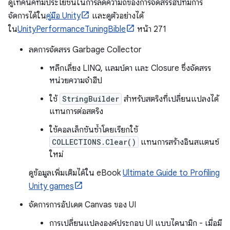
ดูเทคนิคที่มีประโยชน์ในการลดความถี่ของการจัดสรรฮีปที่มีการ
จัดการได้ใน
คู่มือ Unity
และดูตัวอย่างได้
ใน
UnityPerformanceTuningBible
หน้า 271
ลดการจัดสรร Garbage Collector
หลีกเลี่ยง LINQ, แลมบ์ดา และ Closure ซึ่งจัดสรร
หน่วยความจำฮีป
ใช้
StringBuilder
สำหรับสตริงที่เปลี่ยนแปลงได้
แทนการต่อสตริง
ใช้คอลเล็กชันซ้ำโดยเรียกใช้
COLLECTIONS.Clear()
แทนการสร้างอินสแตนซ์
ใหม่
ดูข้อมูลเพิ่มเติมได้ใน eBook
Ultimate Guide to Profiling
Unity games
จัดการการอัปเดต Canvas ของ UI
การเปลี่ยนแปลงองค์ประกอบ UI แบบไดนามิก - เมื่อมี