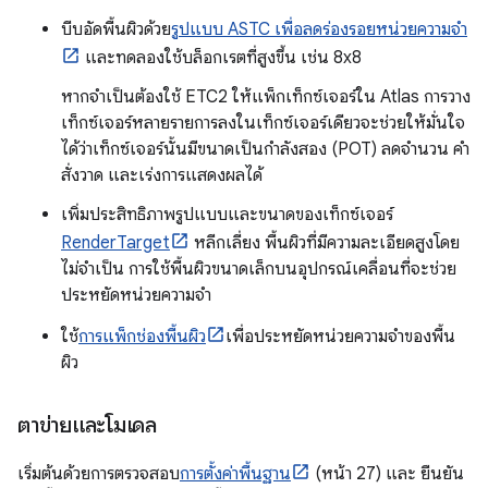
บีบอัดพื้นผิวด้วย
รูปแบบ ASTC เพื่อลดร่องรอยหน่วยความจำ
และทดลองใช้บล็อกเรตที่สูงขึ้น เช่น 8x8
หากจำเป็นต้องใช้ ETC2 ให้แพ็กเท็กซ์เจอร์ใน Atlas การวาง
เท็กซ์เจอร์หลายรายการลงในเท็กซ์เจอร์เดียวจะช่วยให้มั่นใจ
ได้ว่าเท็กซ์เจอร์นั้นมีขนาดเป็นกำลังสอง (POT) ลดจำนวน คำ
สั่งวาด และเร่งการแสดงผลได้
เพิ่มประสิทธิภาพรูปแบบและขนาดของเท็กซ์เจอร์
RenderTarget
หลีกเลี่ยง พื้นผิวที่มีความละเอียดสูงโดย
ไม่จำเป็น การใช้พื้นผิวขนาดเล็กบนอุปกรณ์เคลื่อนที่จะช่วย
ประหยัดหน่วยความจำ
ใช้
การแพ็กช่องพื้นผิว
เพื่อประหยัดหน่วยความจำของพื้น
ผิว
ตาข่ายและโมเดล
เริ่มต้นด้วยการตรวจสอบ
การตั้งค่าพื้นฐาน
(หน้า 27) และ ยืนยัน