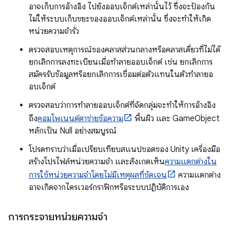
อาจเก็บการอ้างอิง ไปยังออบเจ็กต์เหล่านั้นไว้ ซึ่งจะป้องกัน
ไม่ให้ระบบเก็บขยะของออบเจ็กต์เหล่านั้น ซึ่งจะทำให้เกิด
หน่วยความจำรั่ว
ตรวจสอบเหตุการณ์ของคลาสส่วนกลางหรือคลาสเดี่ยวที่ไม่ได้
ยกเลิกการลงทะเบียนเมื่อทำลายออบเจ็กต์ เช่น ยกเลิกการ
สมัครรับข้อมูลหรือยกเลิกการเชื่อมต่อตัวแทนในตัวทำลายอ
อบเจ็กต์
ตรวจสอบว่าการทำลายออบเจ็กต์ที่จัดกลุ่มจะทำให้การอ้างอิง
ถึง
คอมโพเนนต์ตาข่ายข้อความ
พื้นผิว และ GameObject
หลักเป็น Null อย่างสมบูรณ์
โปรดทราบว่าเมื่อเปรียบเทียบสแนปชอตของ Unity เครื่องมือ
สร้างโปรไฟล์หน่วยความจำ และสังเกตเห็น
ความแตกต่างใน
การใช้หน่วยความจำโดยไม่มีเหตุผลที่ชัดเจน
ความแตกต่าง
อาจเกิดจากไดรเวอร์กราฟิกหรือระบบปฏิบัติการเอง
การกระจายหน่วยความจำ