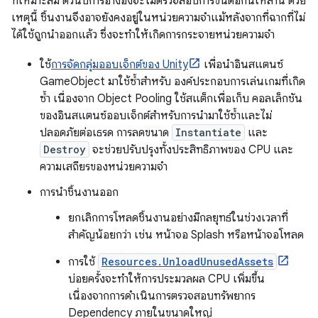
ที่เหมาะสม ตัวนับการอ้างอิงจะไม่ตรวจสอบการขึ้นต่อกันเหล่านี้ ด้วย
เหตุนี้ ชิ้นงานจึงอาจยังคงอยู่ในหน่วยความจำแม้หลังจากที่ฉากที่ไม่
ได้ใช้ถูกนำออกแล้ว ซึ่งจะทำให้เกิดการกระจายหน่วยความจำ
ใช้
การจัดกลุ่มออบเจ็กต์ของ Unity
เพื่อนำอินสแตนซ์
GameObject มาใช้ซ้ำสำหรับ องค์ประกอบการเล่นเกมที่เกิด
ซ้ำ เนื่องจาก Object Pooling ใช้สแต็กเพื่อเก็บ คอลเล็กชัน
ของอินสแตนซ์ออบเจ็กต์สำหรับการนำมาใช้ซ้ำและไม่
ปลอดภัยต่อเธรด การลดขนาด
Instantiate
และ
Destroy
จะช่วยปรับปรุงทั้งประสิทธิภาพของ CPU และ
ความเสถียรของหน่วยความจำ
การนำชิ้นงานออก
ยกเลิกการโหลดชิ้นงานอย่างมีกลยุทธ์ในช่วงเวลาที่
สำคัญน้อยกว่า เช่น หน้าจอ Splash หรือหน้าจอโหลด
การใช้
Resources.UnloadUnusedAssets
บ่อยครั้งจะทำให้การประมวลผล CPU เพิ่มขึ้น
เนื่องจากการดำเนินการตรวจสอบทรัพยากร
Dependency ภายในขนาดใหญ่