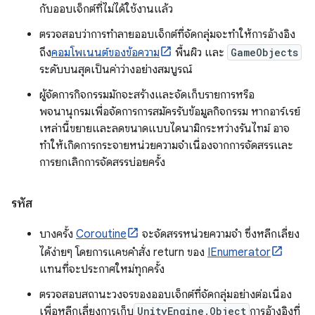
กับออบเจ็กต์ที่ไม่ได้ใช้งานแล้ว
ตรวจสอบว่าการทำลายออบเจ็กต์ที่จัดกลุ่มจะทำให้การอ้างอิง
ถึง
คอมโพเนนต์ของข้อความ
พื้นผิว และ
GameObjects
ระดับบนสุดเป็นค่าว่างอย่างสมบูรณ์
ผู้จัดการกิจกรรมมักจะสร้างและจัดเก็บรายการหรือ
พจนานุกรมเพื่อจัดการการสมัครรับข้อมูลกิจกรรม หากอาร์เรย์
เหล่านี้ขยายและลดขนาดแบบไดนามิกระหว่างรันไทม์ อาจ
ทำให้เกิดการกระจายหน่วยความจำเนื่องจากการจัดสรรและ
การยกเลิกการจัดสรรบ่อยครั้ง
รหัส
บางครั้ง
Coroutine
จะจัดสรรหน่วยความจำ ซึ่งหลีกเลี่ยง
ได้ง่ายๆ โดยการแคชคำสั่ง return ของ
IEnumerator
แทนที่จะประกาศใหม่ทุกครั้ง
ตรวจสอบสถานะวงจรของออบเจ็กต์ที่จัดกลุ่มอย่างต่อเนื่อง
เพื่อหลีกเลี่ยงการเก็บ
UnityEngine.Object
การอ้างอิงที่