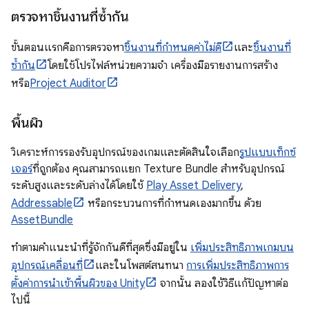
ตรวจหาชิ้นงานที่ซ้ำกัน
ขั้นตอนแรกคือการตรวจหา
ชิ้นงานที่กำหนดค่าไม่ดี
และ
ชิ้นงานที่
ซ้ำกัน
โดยใช้โปรไฟล์หน่วยความจำ เครื่องมือรายงานการสร้าง
หรือ
Project Auditor
พื้นผิว
วิเคราะห์การรองรับอุปกรณ์ของเกมและตัดสินใจเลือก
รูปแบบเท็กซ์
เจอร์
ที่ถูกต้อง คุณสามารถแยก Texture Bundle สำหรับอุปกรณ์
ระดับสูงและระดับล่างได้โดยใช้
Play Asset Delivery
,
Addressable
หรือกระบวนการที่กำหนดเองมากขึ้น ด้วย
AssetBundle
ทําตามคําแนะนําที่รู้จักกันดีที่สุดซึ่งมีอยู่ใน
เพิ่มประสิทธิภาพเกมบน
อุปกรณ์เคลื่อนที่
และในโพสต์สนทนา
การเพิ่มประสิทธิภาพการ
ตั้งค่าการนําเข้าพื้นผิวของ Unity
จากนั้น ลองใช้วิธีแก้ปัญหาต่อ
ไปนี้