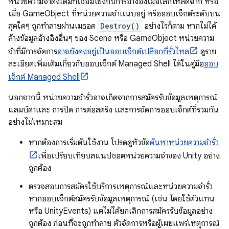
หน่วยความจำดั้งเดิมที่เชื่อมโยงกับการอ้างอิงเมื่อเลิกโหลดฉาก หรือ
เมื่อ GameObject ที่หน่วยความจำแนบอยู่ หรือออบเจ็กต์ระดับบน
สุดใดๆ ถูกทำลายผ่านเมธอด
Destroy()
อย่างไรก็ตาม หากไม่ได้
ล้างข้อมูลอ้างอิงอื่นๆ ของ Scene หรือ GameObject หน่วยความ
จำที่มีการจัดการ
อาจยังคงอยู่เป็นออบเจ็กต์เปลือกที่รั่วไหล
ดูราย
ละเอียดเพิ่มเติมเกี่ยวกับออบเจ็กต์ Managed Shell ได้ในคู่มือ
ออบ
เจ็กต์ Managed Shell
นอกจากนี้ หน่วยความจำรั่วอาจเกิดจากการสมัครรับข้อมูลเหตุการณ์
แลมบ์ดาและ การปิด การต่อสตริง และการจัดการออบเจ็กต์ที่รวมกัน
อย่างไม่เหมาะสม
หากต้องการเริ่มต้นใช้งาน โปรดดูหัวข้อ
ค้นหาหน่วยความจำรั่ว
เพื่อเปรียบเทียบสแนปชอตหน่วยความจำของ Unity อย่าง
ถูกต้อง
ตรวจสอบการสมัครใช้บริการเหตุการณ์และหน่วยความจำรั่ว
หากออบเจ็กต์สมัครรับข้อมูลเหตุการณ์ (เช่น โดยใช้ตัวแทน
หรือ UnityEvents) แต่ไม่ได้ยกเลิกการสมัครรับข้อมูลอย่าง
ถูกต้อง ก่อนที่จะถูกทำลาย ตัวจัดการหรือผู้เผยแพร่เหตุการณ์