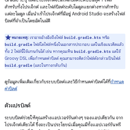
สำหรับทั้งโปรเจ็กต์ และไฟล์บิลด์ระดับโมดูลแยกต่างหากสำหรับ
แต่ละโมดูล เมื่อนำเข้าโปรเจ็กต์ที่มีอยู่ Android Studio จะสร้างไฟล์
บิลด์ที่จำเป็นโดยอัตโนมัติ
หมายเหตุ:
เราอาจอ้างอิงถึงไฟล์
หรือ
build.gradle.kts
ไฟล์ใดไฟล์หนึ่งในเอกสารประกอบ แต่ในเชิงแนวคิดแล้ว
build.gradle
ทั้ง 2 ไฟล์นี้ใช้แทนกันได้ เช่น หากคุณเห็น
แต่ใช้
build.gradle.kts
Groovy DSL เพื่อกำหนดค่าบิลด์ คุณสามารถคิดว่าไฟล์ดังกล่าวเป็นไฟล์
(และในทางกลับกัน)
build.gradle
ดูข้อมูลเพิ่มเติมเกี่ยวกับระบบบิลด์และวิธีกำหนดค่าบิลด์ได้ที่
กำหนด
ค่าบิลด์
ตัวแปรบิลด์
ระบบบิลด์ช่วยให้คุณสร้างแอปเวอร์ชันต่างๆ ของแอปเดียวกัน จาก
โปรเจ็กต์เดียวได้ ซึ่งจะเป็นประโยชน์เมื่อคุณมีทั้งแอปเวอร์ชันฟรี