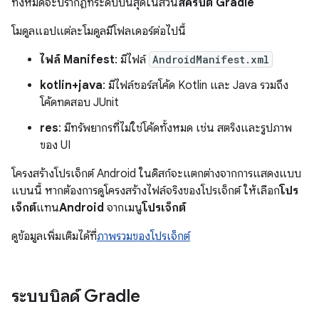
ทั้งหมดจะปรากฏที่ระดับบนสุดในส่วน
สคริปต์ Gradle
โมดูลแอปแต่ละโมดูลมีโฟลเดอร์ต่อไปนี้
ไฟล์ Manifest
: มีไฟล์
AndroidManifest.xml
kotlin+java
: มีไฟล์ซอร์สโค้ด Kotlin และ Java รวมถึง
โค้ดทดสอบ JUnit
res
: มีทรัพยากรที่ไม่ใช่โค้ดทั้งหมด เช่น สตริงและรูปภาพ
ของ UI
โครงสร้างโปรเจ็กต์ Android ในดิสก์จะแตกต่างจากการแสดงแบบ
แบนนี้ หากต้องการดูโครงสร้างไฟล์จริงของโปรเจ็กต์ ให้เลือก
โปร
เจ็กต์
แทน
Android
จากเมนู
โปรเจ็กต์
ดูข้อมูลเพิ่มเติมได้ที่
ภาพรวมของโปรเจ็กต์
ระบบบิลด์ Gradle