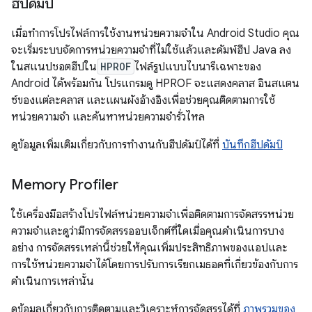
ฮีปดัมป์
เมื่อทำการโปรไฟล์การใช้งานหน่วยความจำใน Android Studio คุณ
จะเริ่มระบบจัดการหน่วยความจำที่ไม่ใช้แล้วและดัมพ์ฮีป Java ลง
ในสแนปชอตฮีปใน
HPROF
ไฟล์รูปแบบไบนารีเฉพาะของ
Android ได้พร้อมกัน โปรแกรมดู HPROF จะแสดงคลาส อินสแตน
ซ์ของแต่ละคลาส และแผนผังอ้างอิงเพื่อช่วยคุณติดตามการใช้
หน่วยความจำ และค้นหาหน่วยความจำรั่วไหล
ดูข้อมูลเพิ่มเติมเกี่ยวกับการทำงานกับฮีปดัมป์ได้ที่
บันทึกฮีปดัมป์
Memory Profiler
ใช้เครื่องมือสร้างโปรไฟล์หน่วยความจำเพื่อติดตามการจัดสรรหน่วย
ความจำและดูว่ามีการจัดสรรออบเจ็กต์ที่ใดเมื่อคุณดำเนินการบาง
อย่าง การจัดสรรเหล่านี้ช่วยให้คุณเพิ่มประสิทธิภาพของแอปและ
การใช้หน่วยความจำได้โดยการปรับการเรียกเมธอดที่เกี่ยวข้องกับการ
ดำเนินการเหล่านั้น
ดูข้อมูลเกี่ยวกับการติดตามและวิเคราะห์การจัดสรรได้ที่
ภาพรวมของ