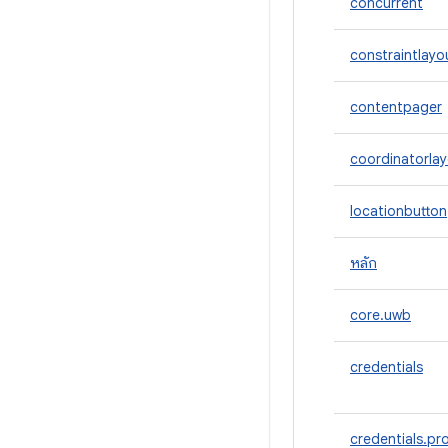
concurrent
constraintlayo
contentpager
coordinatorla
locationbutton
หลัก
core.uwb
credentials
credentials.pr