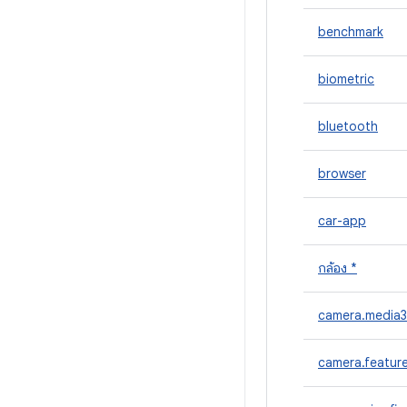
benchmark
biometric
bluetooth
browser
car-app
กล้อง *
camera.media3
camera.featur