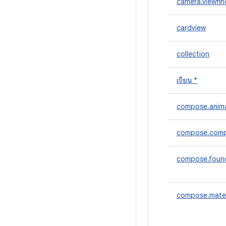
camera.viewfin
cardview
collection
เขียน *
compose.anim
compose.comp
compose.foun
compose.mater