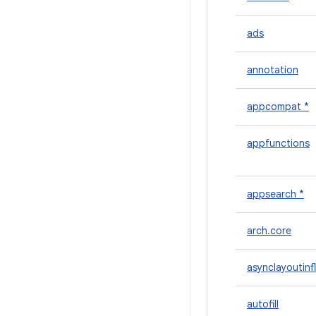
ads
annotation
appcompat *
appfunctions
appsearch *
arch.core
asynclayoutinf
autofill