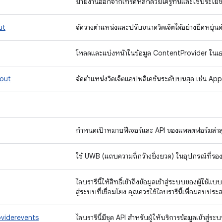
ย้ายงานออกจากเทรดหลักด้วยโครูทีนและใช้ประโยช
ut
จัดวางตำแหน่งและปรับขนาดวิดเจ็ตได้อย่างยืดหยุ่
โหลดและแบ่งหน้าในข้อมูล ContentProvider ในเธร
yout
จัดตำแหน่งวิดเจ็ตแอปพลิเคชันระดับบนสุด เช่น 
กำหนดเป้าหมายฟีเจอร์และ API ของแพลตฟอร์มล่าสุดพ
ใช้ UWB (แถบความถี่กว้างยิ่งยวด) ในอุปกรณ์ที่รอง
ไลบรารีนี้ให้สิทธิ์เข้าถึงข้อมูลเข้าสู่ระบบของผู้ใช้
สู่ระบบที่เชื่อมโยง คุณควรใช้ไลบรารีนี้เพื่อมอบปร
oviderevents
ไลบรารีนี้มีชุด API สำหรับผู้ให้บริการข้อมูลเข้าสู่ร