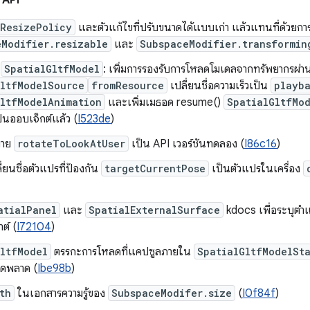
 API
ResizePolicy
และตัวแก้ไขที่ปรับขนาดได้แบบเก่า แล้วแทนที่ด้วยกา
eModifier.resizable
และ
SubspaceModifier.transformin
I
SpatialGltfModel
: เพิ่มการรองรับการโหลดโมเดลจากทรัพยากรผ่า
GltfModelSource
fromResource
เปลี่ยนชื่อความเร็วเป็น
playb
GltfModelAnimation
และเพิ่มเมธอด resume()
SpatialGltfMo
็นออบเจ็กต์แล้ว (
I523de
)
มาย
rotateToLookAtUser
เป็น API เวอร์ชันทดลอง (
I86c16
)
่ยนชื่อตัวแปรที่ป้องกัน
targetCurrentPose
เป็นตัวแปรในเครื่อง
atialPanel
และ
SpatialExternalSurface
kdocs เพื่อระบุตำ
ต์ (
I72104
)
ltfModel
ตรรกะการโหลดที่แคปซูลภายใน
SpatialGltfModelSt
ผิดพลาด (
Ibe98b
)
th
ในเอกสารความรู้ของ
SubspaceModifer.size
(
I0f84f
)