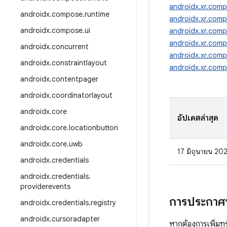
androidx.xr.comp
androidx
.
compose
.
runtime
androidx.xr.comp
androidx
.
compose
.
ui
androidx.xr.com
androidx.xr.com
androidx
.
concurrent
androidx.xr.com
androidx
.
constraintlayout
androidx.xr.comp
androidx
.
contentpager
androidx
.
coordinatorlayout
androidx
.
core
อัปเดตล่าสุด
androidx
.
core
.
locationbutton
androidx
.
core
.
uwb
17 มิถุนายน 20
androidx
.
credentials
androidx
.
credentials
.
providerevents
การประกาศ
androidx
.
credentials
.
registry
androidx
.
cursoradapter
หากต้องการเพิ่ม