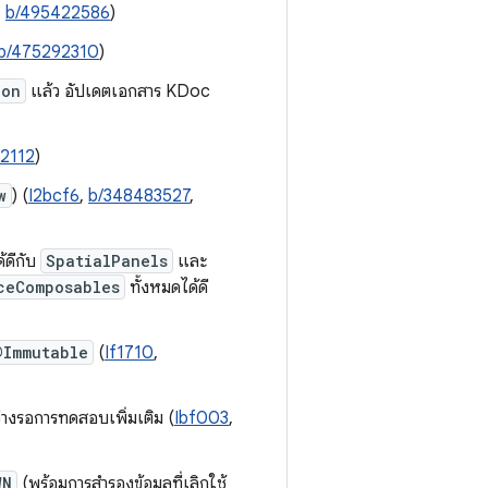
,
b/495422586
)
b/475292310
)
ion
แล้ว อัปเดตเอกสาร KDoc
2112
)
w
) (
I2bcf6
,
b/348483527
,
้ดีกับ
SpatialPanels
และ
ceComposables
ทั้งหมดได้ดี
@Immutable
(
If1710
,
ว่างรอการทดสอบเพิ่มเติม (
Ibf003
,
WN
(พร้อมการสำรองข้อมูลที่เลิกใช้