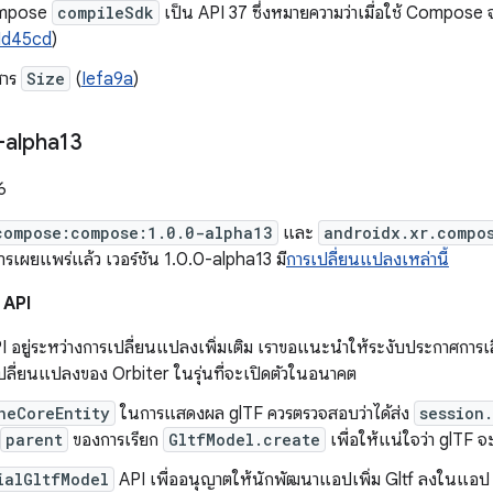
ompose
compileSdk
เป็น API 37 ซึ่งหมายความว่าเมื่อใช้ Compose จ
Id45cd
)
สาร
Size
(
Iefa9a
)
-alpha13
6
compose:compose:1.0.0-alpha13
และ
androidx.xr.compo
ารเผยแพร่แล้ว เวอร์ชัน 1.0.0-alpha13 มี
การเปลี่ยนแปลงเหล่านี้
 API
I อยู่ระหว่างการเปลี่ยนแปลงเพิ่มเติม เราขอแนะนำให้ระงับประกาศการ
ปลี่ยนแปลงของ Orbiter ในรุ่นที่จะเปิดตัวในอนาคต
neCoreEntity
ในการแสดงผล glTF ควรตรวจสอบว่าได้ส่ง
session
parent
ของการเรียก
GltfModel.create
เพื่อให้แน่ใจว่า glTF
ialGltfModel
API เพื่ออนุญาตให้นักพัฒนาแอปเพิ่ม Gltf ลงในแอ