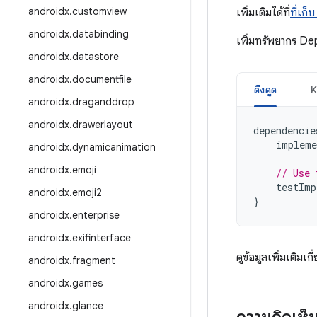
androidx
.
customview
เพิ่มเติมได้ที่
ที่เก
androidx
.
databinding
เพิ่มทรัพยากร De
androidx
.
datastore
androidx
.
documentfile
ดึงดูด
K
androidx
.
draganddrop
androidx
.
drawerlayout
dependencie
impleme
androidx
.
dynamicanimation
androidx
.
emoji
// Use 
testImp
androidx
.
emoji2
}
androidx
.
enterprise
androidx
.
exifinterface
ดูข้อมูลเพิ่มเติมเกี
androidx
.
fragment
androidx
.
games
androidx
.
glance