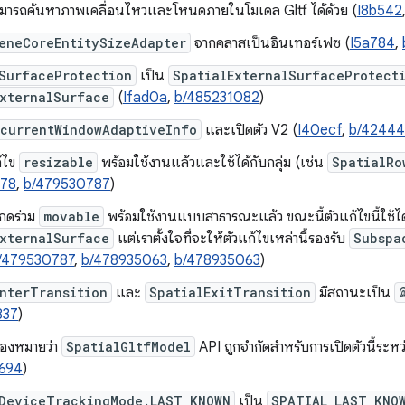
มารถค้นหาภาพเคลื่อนไหวและโหนดภายในโมเดล Gltf ได้ด้วย (
I8b542
eneCoreEntitySizeAdapter
จากคลาสเป็นอินเทอร์เฟซ (
I5a784
,
SurfaceProtection
เป็น
SpatialExternalSurfaceProtect
ExternalSurface
(
Ifad0a
,
b/485231082
)
currentWindowAdaptiveInfo
และเปิดตัว V2 (
I40ecf
,
b/42444
ก้ไข
resizable
พร้อมใช้งานแล้วและใช้ได้กับกลุ่ม (เช่น
SpatialRo
178
,
b/479530787
)
กดร่วม
movable
พร้อมใช้งานแบบสาธารณะแล้ว ขณะนี้ตัวแก้ไขนี้ใช้ได
ExternalSurface
แต่เราตั้งใจที่จะให้ตัวแก้ไขเหล่านี้รองรับ
Subspa
/479530787
,
b/478935063
,
b/478935063
)
nterTransition
และ
SpatialExitTransition
มีสถานะเป็น
837
)
ื่องหมายว่า
SpatialGltfModel
API ถูกจำกัดสำหรับการเปิดตัวนี้ระห
694
)
DeviceTrackingMode.LAST_KNOWN
เป็น
SPATIAL_LAST_KNO