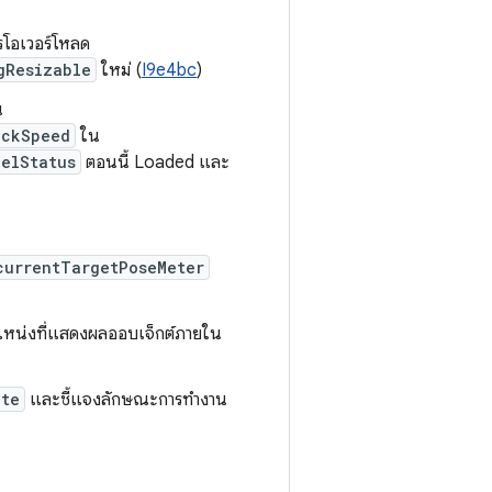
รโอเวอร์โหลด
gResizable
ใหม่ (
I9e4bc
)
น
ackSpeed
ใน
delStatus
ตอนนี้ Loaded และ
currentTargetPoseMeter
แหน่งที่แสดงผลออบเจ็กต์ภายใน
ate
และชี้แจงลักษณะการทำงาน