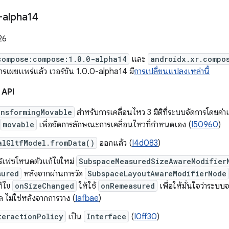
-alpha14
26
compose:compose:1.0.0-alpha14
และ
androidx.xr.compo
การเผยแพร่แล้ว เวอร์ชัน 1.0.0-alpha14 มี
การเปลี่ยนแปลงเหล่านี้
 API
ansformingMovable
สำหรับการเคลื่อนไหว 3 มิติที่ระบบจัดการโดยค่าเ
movable
เพื่อจัดการลักษณะการเคลื่อนไหวที่กำหนดเอง (
I50960
)
alGltfModel.fromData()
ออกแล้ว (
I4d083
)
อร์เฟซโหนดตัวแก้ไขใหม่
SubspaceMeasuredSizeAwareModifier
sured
หลังจากผ่านการวัด
SubspaceLayoutAwareModifierNode
ก้ไข
onSizeChanged
ให้ใช้
onRemeasured
เพื่อให้มั่นใจว่าระบบ
 ไม่ใช่หลังจากการวาง (
Iafbae
)
teractionPolicy
เป็น
Interface
(
I0ff30
)