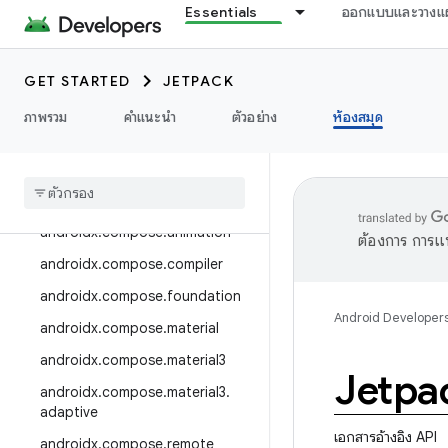
androidx.camera.media3
Essentials
ออกแบบและวางแ
androidx.camera.viewfinder
androidx.car
GET STARTED
JETPACK
androidx.car.app
ภาพรวม
คำแนะนำ
ตัวอย่าง
ห้องสมุด
androidx.cardview
androidx
.
collection
androidx
.
compose
androidx
.
compose
.
animation
ต้องการ การแ
androidx
.
compose
.
compiler
androidx
.
compose
.
foundation
Android Developer
androidx
.
compose
.
material
androidx
.
compose
.
material3
Jetpa
androidx
.
compose
.
material3
.
adaptive
เอกสารอ้างอิง API
androidx
.
compose
.
remote