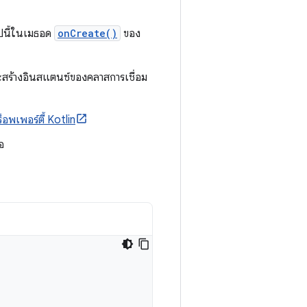
ไปนี้ในเมธอด
onCreate()
ของ
่งจะสร้างอินสแตนซ์ของคลาสการเชื่อม
อพเพอร์ตี้ Kotlin
อ