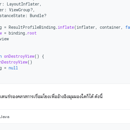
r
:
LayoutInflater
,
er
:
ViewGroup?,
stanceState
:
Bundle?
g
=
ResultProfileBinding
.
inflate
(
inflater
,
container
,
fa
w
=
binding
.
root
view
n
onDestroyView
()
{
nDestroyView
()
g
=
null
ตนซ์ของคลาสการเชื่อมโยงเพื่ออ้างอิงมุมมองใดก็ได้ ดังนี้
Java