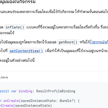
ยงมุมมองในกิจกรรม
าอินสแตนซ์ของคลาสการเชื่อมโยงเพื่อใช้กับกิจกรรม ให้ทําตามขั้นตอนต่อ
ธอด
inflate()
แบบคงที่ซึ่งรวมอยู่ในคลาสการเชื่อมโยงที่สร้างขึ้น ซึ
กิจกรรมใช้
อิงไปยังมุมมองรูทโดยการเรียกใช้เมธอด
getRoot()
หรือใช้
ไวยากรณ์พร็
ทไปที่
setContentView()
เพื่อทําให้เป็นมุมมองที่ใช้งานอยู่บนหน้าจ
งอยู่ในตัวอย่างต่อไปนี้
Java
einit
var
binding
:
ResultProfileBinding
n
onCreate
(
savedInstanceState
:
Bundle?)
{
nCreate
(
savedInstanceState
)