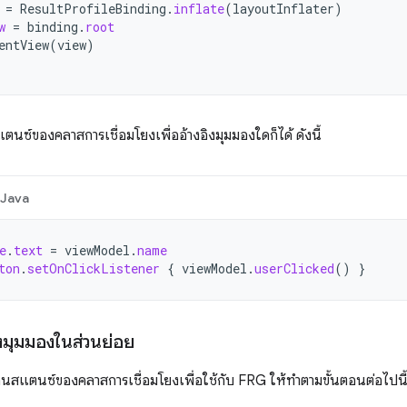
=
ResultProfileBinding
.
inflate
(
layoutInflater
)
w
=
binding
.
root
entView
(
view
)
ตนซ์ของคลาสการเชื่อมโยงเพื่ออ้างอิงมุมมองใดก็ได้ ดังนี้
Java
e
.
text
=
viewModel
.
name
ton
.
setOnClickListener
{
viewModel
.
userClicked
()
}
ยงมุมมองในส่วนย่อย
าอินสแตนซ์ของคลาสการเชื่อมโยงเพื่อใช้กับ FRG ให้ทําตามขั้นตอนต่อไป