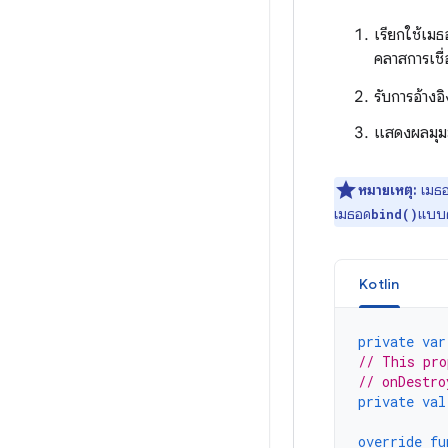
เรียกใช้เม
คลาสการเชื่
รับการอ้าง
แสดงผลมุม
หมายเหตุ:
เมธ
เมธอด
แบบค
bind()
Kotlin
private
var
// This pro
// onDestro
private
val
override
fu