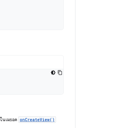
นี้ในเมธอด
onCreateView()