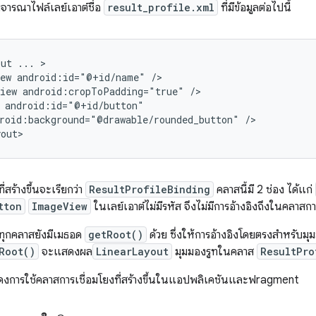
ิจารณาไฟล์เลย์เอาต์ชื่อ
result_profile.xml
ที่มีข้อมูลต่อไปนี้
out
...
ew
android:id="@+id/name"
iew
android:cropToPadding="true"
roid:background="@drawable/rounded_button"
/>

่สร้างขึ้นจะเรียกว่า
ResultProfileBinding
คลาสนี้มี 2 ช่อง ได้แก่
tton
ImageView
ในเลย์เอาต์ไม่มีรหัส จึงไม่มีการอ้างอิงถึงในคลาสกา
ทุกคลาสยังมีเมธอด
getRoot()
ด้วย ซึ่งให้การอ้างอิงโดยตรงสำหรับมุมม
Root()
จะแสดงผล
LinearLayout
มุมมองรูทในคลาส
ResultPro
ดงการใช้คลาสการเชื่อมโยงที่สร้างขึ้นในแอปพลิเคชันและฟragment