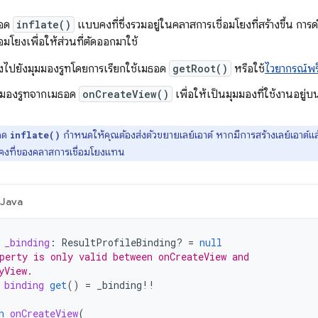
ธอด
inflate()
แบบคงที่ซึ่งรวมอยู่ในคลาสการเชื่อมโยงที่สร้างขึ้น กา
อมโยงเพื่อให้ส่วนที่ตัดออกมาใช้
อิงไปยังมุมมองรูทโดยการเรียกใช้เมธอด
getRoot()
หรือใช้
ไวยากรณ์พร็
มองรูทจากเมธอด
onCreateView()
เพื่อให้เป็นมุมมองที่ใช้งานอยู่
อด
กำหนดให้คุณต้องส่งตัวขยายเลย์เอาต์ หากมีการสร้างเลย์เอาต์แล
inflate()
งที่ของคลาสการเชื่อมโยงแทน
Java
_binding
:
ResultProfileBinding? 
=
null
perty is only valid between onCreateView and
yView.
binding
get
()
=
_binding
!!
n
onCreateView
(