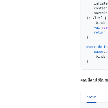
inflate
contain
savedIn
):
View? 
{
_bindin
val
vie
return
}
override
fu
super
.
o
_bindin
}
ตอนนี้คุณใช้อินสแ
Kotlin