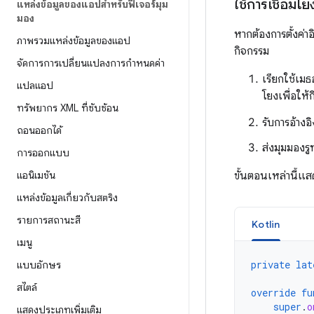
ใช้การเชื่อมโ
แหล่งข้อมูลของแอปสำหรับฟีเจอร์มุม
มอง
หากต้องการตั้งค่
ภาพรวมแหล่งข้อมูลของแอป
กิจกรรม
จัดการการเปลี่ยนแปลงการกำหนดค่า
เรียกใช้เม
แปลแอป
โยงเพื่อให้
ทรัพยากร XML ที่ซับซ้อน
รับการอ้าง
ถอนออกได้
ส่งมุมมองรู
การออกแบบ
แอนิเมชัน
ขั้นตอนเหล่านี้แสด
แหล่งข้อมูลเกี่ยวกับสตริง
รายการสถานะสี
Kotlin
เมนู
private
lat
แบบอักษร
สไตล์
override
fu
super
.
o
แสดงประเภทเพิ่มเติม