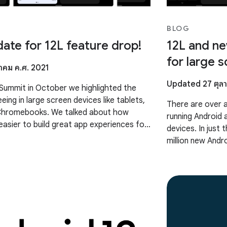
BLOG
ate for 12L feature drop!
12L and ne
for large 
าคม ค.ศ. 2021
Updated 27 ตุลา
Summit in October we highlighted the
ing in large screen devices like tablets,
There are over a
 Chromebooks. We talked about how
running Android
easier to build great app experiences for
devices. In just
through new Jetpack
million new Andr
year growth, whi