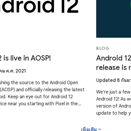
BLOG
 is live in AOSP!
Android 12
release is 
คม ค.ศ. 2021
Updated 8 กันย
shing the source to the Android Open
AOSP) and officially releasing the latest
We’re just a few
oid. Keep an eye out for Android 12
Android 12! As w
ce near you starting with Pixel in the
version of Andro
 and Samsung Galaxy,
update to help 
developers, now 
expand_more
เพิ่มเติม