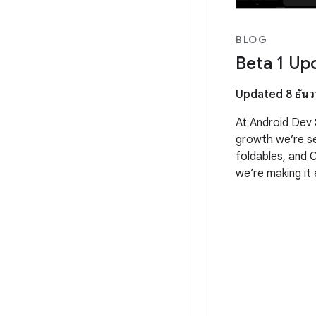
BLOG
Beta 1 Upd
Updated 8 ธันว
At Android Dev 
growth we’re see
foldables, and
we’re making it 
these devices 