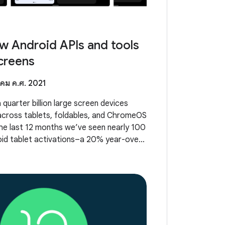
w Android APIs and tools
screens
คม ค.ศ. 2021
 quarter billion large screen devices
 across tablets, foldables, and ChromeOS
 the last 12 months we’ve seen nearly 100
oid tablet activations–a 20% year-over-
le