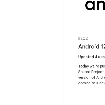
BLOG
Android 12
Updated 4 ตุลา
Today we’re pu
Source Project (
version of Andr
coming to a devi
next few weeks