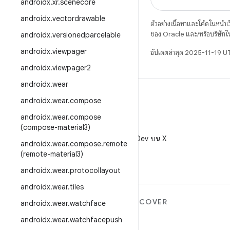
androidx
.
xr
.
scenecore
androidx
.
vectordrawable
ตัวอย่างเนื้อหาและโค้ดในหน้าเว็
ของ Oracle และ/หรือบริษัทใ
androidx
.
versionedparcelable
androidx
.
viewpager
อัปเดตล่าสุด 2025-11-19 U
androidx
.
viewpager2
androidx
.
wear
androidx
.
wear
.
compose
androidx
.
wear
.
compose
(compose-material3)
X
ติดตาม @AndroidDev บน X
androidx
.
wear
.
compose
.
remote
(remote-material3)
androidx
.
wear
.
protocollayout
androidx
.
wear
.
tiles
ANDROID เพิ่มเติม
DISCOVER
androidx
.
wear
.
watchface
Android
เกม
androidx
.
wear
.
watchfacepush