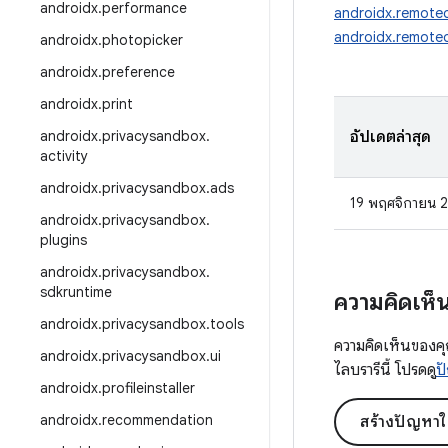
androidx
.
performance
androidx.remotec
androidx.remotec
androidx
.
photopicker
androidx
.
preference
androidx
.
print
androidx
.
privacysandbox
.
อัปเดตล่าสุด
activity
androidx
.
privacysandbox
.
ads
19 พฤศจิกายน 
androidx
.
privacysandbox
.
plugins
androidx
.
privacysandbox
.
sdkruntime
ความคิดเห็
androidx
.
privacysandbox
.
tools
ความคิดเห็นของคุ
androidx
.
privacysandbox
.
ui
ไลบรารีนี้ โปรดดู
ปั
androidx
.
profileinstaller
androidx
.
recommendation
สร้างปัญหาใ