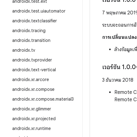
androidx
.
test
.
ext
androidx
.
test
.
uiautomator
7 พฤษภาคม 201
androidx
.
textclassifier
ระบบจะถอนการอ้าง
androidx
.
tracing
การเปลี่ยนแปลง
androidx
.
transition
ล้างข้อมูลเพ
androidx
.
tv
androidx
.
tvprovider
เวอร์ชัน 1
.
0
.
0
androidx
.
text-vertical
androidx
.
xr
.
arcore
3 ธันวาคม 2018
androidx
.
xr
.
compose
Remote Call
androidx
.
xr
.
compose
.
material3
Remote Ca
androidx
.
xr
.
glimmer
androidx
.
xr
.
projected
androidx
.
xr
.
runtime