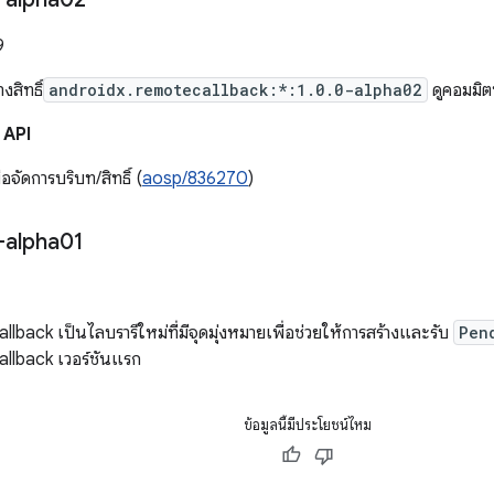
9
สิทธิ์
androidx.remotecallback:*:1.0.0-alpha02
ดูคอมมิตที
 API
ื่อจัดการบริบท/สิทธิ์ (
aosp/836270
)
-alpha01
back เป็นไลบรารีใหม่ที่มีจุดมุ่งหมายเพื่อช่วยให้การสร้างและรับ
Pen
llback เวอร์ชันแรก
ข้อมูลนี้มีประโยชน์ไหม