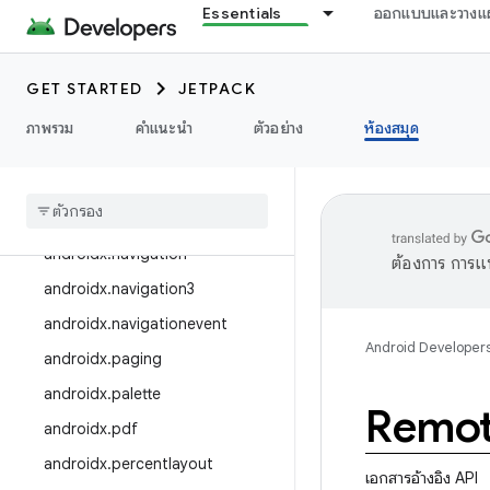
Essentials
ออกแบบและวางแ
androidx.localbroadcastmanag
er
androidx.media
GET STARTED
JETPACK
androidx.media3
ภาพรวม
คำแนะนำ
ตัวอย่าง
ห้องสมุด
androidx.mediarouter
androidx
.
metrics
androidx
.
multidex
androidx
.
navigation
ต้องการ การแ
androidx
.
navigation3
androidx
.
navigationevent
Android Developer
androidx
.
paging
androidx
.
palette
Remot
androidx
.
pdf
androidx
.
percentlayout
เอกสารอ้างอิง API