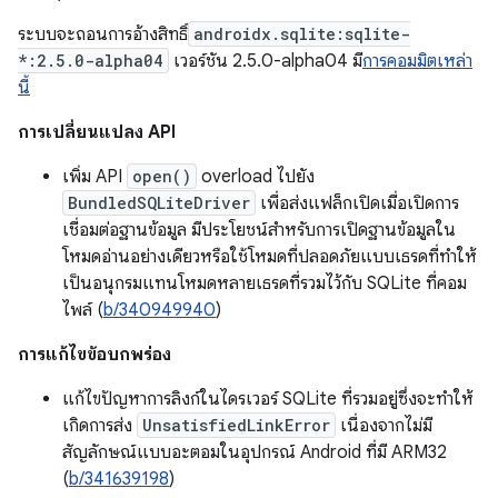
ระบบจะถอนการอ้างสิทธิ์
androidx.sqlite:sqlite-
*:2.5.0-alpha04
เวอร์ชัน 2.5.0-alpha04 มี
การคอมมิตเหล่า
นี้
การเปลี่ยนแปลง API
เพิ่ม API
open()
overload ไปยัง
BundledSQLiteDriver
เพื่อส่งแฟล็กเปิดเมื่อเปิดการ
เชื่อมต่อฐานข้อมูล มีประโยชน์สำหรับการเปิดฐานข้อมูลใน
โหมดอ่านอย่างเดียวหรือใช้โหมดที่ปลอดภัยแบบเธรดที่ทำให้
เป็นอนุกรมแทนโหมดหลายเธรดที่รวมไว้กับ SQLite ที่คอม
ไพล์ (
b/340949940
)
การแก้ไขข้อบกพร่อง
แก้ไขปัญหาการลิงก์ในไดรเวอร์ SQLite ที่รวมอยู่ซึ่งจะทำให้
เกิดการส่ง
UnsatisfiedLinkError
เนื่องจากไม่มี
สัญลักษณ์แบบอะตอมในอุปกรณ์ Android ที่มี ARM32
(
b/341639198
)