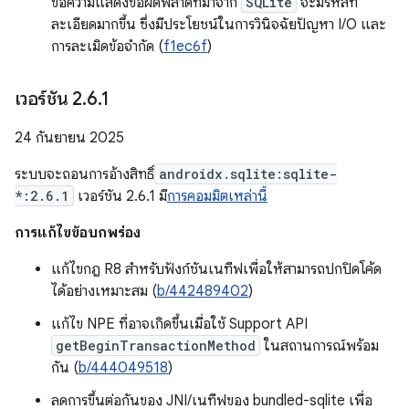
ข้อความแสดงข้อผิดพลาดที่มาจาก
SQLite
จะมีรหัสที่
ละเอียดมากขึ้น ซึ่งมีประโยชน์ในการวินิจฉัยปัญหา I/O และ
การละเมิดข้อจำกัด (
f1ec6f
)
เวอร์ชัน 2
.
6
.
1
24 กันยายน 2025
ระบบจะถอนการอ้างสิทธิ์
androidx.sqlite:sqlite-
*:2.6.1
เวอร์ชัน 2.6.1 มี
การคอมมิตเหล่านี้
การแก้ไขข้อบกพร่อง
แก้ไขกฎ R8 สำหรับฟังก์ชันเนทีฟเพื่อให้สามารถปกปิดโค้ด
ได้อย่างเหมาะสม (
b/442489402
)
แก้ไข NPE ที่อาจเกิดขึ้นเมื่อใช้ Support API
getBeginTransactionMethod
ในสถานการณ์พร้อม
กัน (
b/444049518
)
ลดการขึ้นต่อกันของ JNI/เนทีฟของ bundled-sqlite เพื่อ