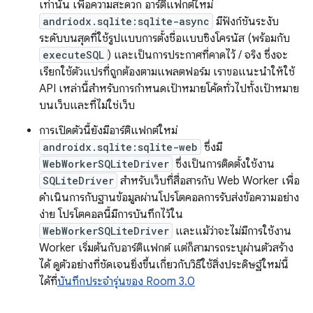
เท่านั้น เพื่อความสะดวก อาร์ติแฟกต์ใหม่
andriodx.sqlite:sqlite-async
มีฟังก์ชันระงับ
ระดับบนสุดที่ใช้รูปแบบการตั้งชื่อแบบซิงโครนัส (พร้อมกับ
executeSQL
) และเป็นการประกาศที่คาดไว้ / จริง ซึ่งจะ
เรียกใช้ตัวแปรที่ถูกต้องตามแพลตฟอร์ม เราขอแนะนําให้ใช้
API เหล่านี้สําหรับการกําหนดเป้าหมายโค้ดทั่วไปทั้งเป้าหมาย
บนเว็บและที่ไม่ใช่เว็บ
การเปิดตัวนี้ยังมีอาร์ติแฟกต์ใหม่
androidx.sqlite:sqlite-web
ซึ่งมี
WebWorkerSQLiteDriver
ซึ่งเป็นการติดตั้งใช้งาน
SQLiteDriver
สำหรับเว็บที่สื่อสารกับ Web Worker เพื่อ
ดำเนินการกับฐานข้อมูลผ่านโปรโตคอลการรับส่งข้อความอย่าง
ง่าย โปรโตคอลนี้มีการบันทึกไว้ใน
WebWorkerSQLiteDriver
และแม้ว่าจะไม่มีการใช้งาน
Worker เริ่มต้นกับอาร์ติแฟกต์ แต่ก็สามารถระบุผ่านตัวสร้าง
ได้ ดูตัวอย่างที่ชัดเจนยิ่งขึ้นเกี่ยวกับวิธีใช้สิ่งประดิษฐ์ใหม่นี้
ได้ที่
บันทึกประจำรุ่นของ Room 3.0