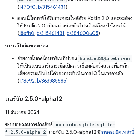
(
I470f0
,
b/315461431
)
ตอนนี้ไลบรารีได้รับการคอมไพล์ด้วย Kotlin 2.0 และจะต้อง
ใช้ Kotlin 2.0 เป็นอย่างน้อยในโปรเจ็กต์จึงจะใช้งานได้
(
I8efb0
,
b/315461431
,
b/384600605
)
การแก้ไขข้อบกพร่อง
ย้ายการโหลดไลบรารีเนทีฟของ
BundledSQLiteDriver
ให้เป็นแบบเลซีและเมื่อเปิดการเชื่อมต่อครั้งแรกเพื่อหลีก
เลี่ยงความเป็นไปได้ของการดำเนินการ IO ในเทรดหลัก
(
I78e92
,
b/363985585
)
เวอร์ชัน 2
.
5
.
0-alpha12
11 ธันวาคม 2024
ระบบจะถอนการอ้างสิทธิ์
androidx.sqlite:sqlite-
*:2.5.0-alpha12
เวอร์ชัน 2.5.0-alpha12 มี
การคอมมิตเหล่านี้