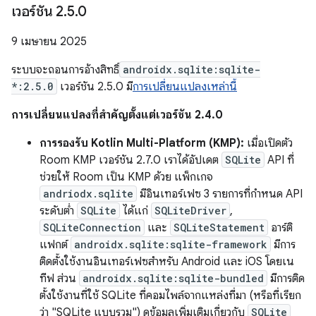
เวอร์ชัน 2
.
5
.
0
9 เมษายน 2025
ระบบจะถอนการอ้างสิทธิ์
androidx.sqlite:sqlite-
*:2.5.0
เวอร์ชัน 2.5.0 มี
การเปลี่ยนแปลงเหล่านี้
การเปลี่ยนแปลงที่สำคัญตั้งแต่เวอร์ชัน 2.4.0
การรองรับ Kotlin Multi-Platform (KMP):
เมื่อเปิดตัว
Room KMP เวอร์ชัน 2.7.0 เราได้อัปเดต
SQLite
API ที่
ช่วยให้ Room เป็น KMP ด้วย แพ็กเกจ
andriodx.sqlite
มีอินเทอร์เฟซ 3 รายการที่กำหนด API
ระดับต่ำ
SQLite
ได้แก่
SQLiteDriver
,
SQLiteConnection
และ
SQLiteStatement
อาร์ติ
แฟกต์
androidx.sqlite:sqlite-framework
มีการ
ติดตั้งใช้งานอินเทอร์เฟซสำหรับ Android และ iOS โดยเน
ทีฟ ส่วน
androidx.sqlite:sqlite-bundled
มีการติด
ตั้งใช้งานที่ใช้ SQLite ที่คอมไพล์จากแหล่งที่มา (หรือที่เรียก
ว่า "SQLite แบบรวม") ดูข้อมูลเพิ่มเติมเกี่ยวกับ
SQLite