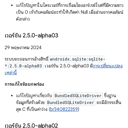
แก้ไขปัญหาในไดรเวอร์ที่การเชื่อมโยงอาร์เรย์ไบต์ที่มีความยาว
เป็น 0 เข้ากับคอลัมน์จะทำให้เกิดค่า Null เมื่ออ่านจากคอลัมน์
ดังกล่าว
เวอร์ชัน 2
.
5
.
0-alpha03
29 พฤษภาคม 2024
ระบบจะถอนการอ้างสิทธิ์
androidx.sqlite:sqlite-
*:2.5.0-alpha03
เวอร์ชัน 2.5.0-alpha03 มี
การเปลี่ยนแปลง
เหล่านี้
การแก้ไขข้อบกพร่อง
แก้ไขปัญหาเกี่ยวกับ
BundledSQLiteDriver
ซึ่งฐาน
ข้อมูลที่สร้างด้วย
BundledSQLiteDriver
จะมีอักขระสิ้น
สุด C ที่เป็นค่าว่าง (
b/340822359
)
เวอร์ชัน 2
.
5
.
0-alpha02