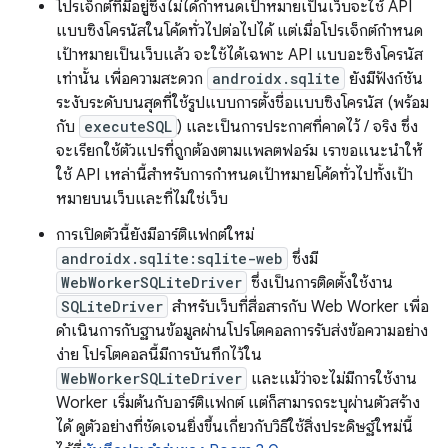
โปรเจ็กต์ที่มีอยู่ซึ่งไม่ได้กำหนดเป้าหมายเป็นเว็บจะใช้ API
แบบซิงโครนัสในโค้ดทั่วไปต่อไปได้ แต่เมื่อโปรเจ็กต์กำหนด
เป้าหมายเป็นเว็บแล้ว จะใช้ได้เฉพาะ API แบบอะซิงโครนัส
เท่านั้น เพื่อความสะดวก
androidx.sqlite
ยังมีฟังก์ชัน
ระงับระดับบนสุดที่ใช้รูปแบบการตั้งชื่อแบบซิงโครนัส (พร้อม
กับ
executeSQL
) และเป็นการประกาศที่คาดไว้ / จริง ซึ่ง
จะเรียกใช้ตัวแปรที่ถูกต้องตามแพลตฟอร์ม เราขอแนะนําให้
ใช้ API เหล่านี้สําหรับการกําหนดเป้าหมายโค้ดทั่วไปทั้งเป้า
หมายบนเว็บและที่ไม่ใช่เว็บ
การเปิดตัวนี้ยังมีอาร์ติแฟกต์ใหม่
androidx.sqlite:sqlite-web
ซึ่งมี
WebWorkerSQLiteDriver
ซึ่งเป็นการติดตั้งใช้งาน
SQLiteDriver
สำหรับเว็บที่สื่อสารกับ Web Worker เพื่อ
ดำเนินการกับฐานข้อมูลผ่านโปรโตคอลการรับส่งข้อความอย่าง
ง่าย โปรโตคอลนี้มีการบันทึกไว้ใน
WebWorkerSQLiteDriver
และแม้ว่าจะไม่มีการใช้งาน
Worker เริ่มต้นกับอาร์ติแฟกต์ แต่ก็สามารถระบุผ่านตัวสร้าง
ได้ ดูตัวอย่างที่ชัดเจนยิ่งขึ้นเกี่ยวกับวิธีใช้สิ่งประดิษฐ์ใหม่นี้