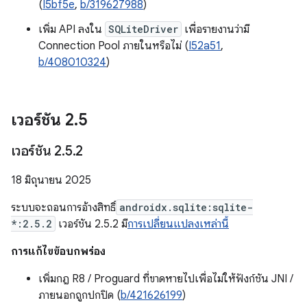
(
I5bf5e
,
b/319627988
)
เพิ่ม API ลงใน
SQLiteDriver
เพื่อรายงานว่ามี
Connection Pool ภายในหรือไม่ (
I52a51
,
b/408010324
)
เวอร์ชัน 2
.
5
เวอร์ชัน 2
.
5
.
2
18 มิถุนายน 2025
ระบบจะถอนการอ้างสิทธิ์
androidx.sqlite:sqlite-
*:2.5.2
เวอร์ชัน 2.5.2 มี
การเปลี่ยนแปลงเหล่านี้
การแก้ไขข้อบกพร่อง
เพิ่มกฎ R8 / Proguard ที่ขาดหายไปเพื่อไม่ให้ฟังก์ชัน JNI /
ภายนอกถูกปกปิด (
b/421626199
)