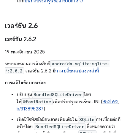
ได้ที่
บันทึกประจำรุ่นของ Room 3.0
เวอร์ชัน 2
.
6
เวอร์ชัน 2
.
6
.
2
19 พฤศจิกายน 2025
ระบบจะถอนการอ้างสิทธิ์
androidx.sqlite:sqlite-
*:2.6.2
เวอร์ชัน 2.6.2 มี
การเปลี่ยนแปลงเหล่านี้
การแก้ไขข้อบกพร่อง
ปรับปรุง
BundledSQLiteDriver
โดย
ใช้
@FastNative
เพื่อปรับปรุงการเรียก JNI (
952b92
,
b/313895287
)
เปิดใช้รหัสข้อผิดพลาดเพิ่มเติมใน
SQLite
การเชื่อมต่อที่
สร้างโดย
BundledSQLiteDriver
ซึ่งหมายความว่า