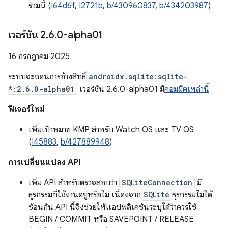
ร่วมนี้ (
I64d6f
,
I2721b
,
b/430960837
,
b/434203987
)
เวอร์ชัน 2
.
6
.
0-alpha01
16 กรกฎาคม 2025
ระบบจะถอนการอ้างสิทธิ์
androidx.sqlite:sqlite-
*:2.6.0-alpha01
เวอร์ชัน 2.6.0-alpha01 มี
คอมมิตเหล่านี้
ฟีเจอร์ใหม่
เพิ่มเป้าหมาย KMP สำหรับ Watch OS และ TV OS
(
I45883
,
b/427889948
)
การเปลี่ยนแปลง API
เพิ่ม API สำหรับตรวจสอบว่า
SQLiteConnection
มี
ธุรกรรมที่ใช้งานอยู่หรือไม่ เนื่องจาก
SQLite
ธุรกรรมไม่ได้
ซ้อนกัน API นี้จึงช่วยให้แอปพลิเคชันระบุได้ว่าควรใช้
BEGIN / COMMIT หรือ SAVEPOINT / RELEASE