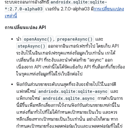
ระบบจะถอนการอ้างสิทธิ์
androidx.sqlite:sqlite-
*:2.7.0-alpha03
เวอร์ชัน 2.7.0-alpha03 มี
การเปลี่ยนแปลง
เหล่านี้
การเปลี่ยนแปลง API
นำ
openAsync()
,
prepareAsync()
และ
stepAsync()
ออกจากอินเทอร์เฟซทั่วไป โดยเก็บ API
ระงับไว้ในอินเทอร์เฟซชุดแหล่งข้อมูลเว็บเท่านั้น เราได้
เปลี่ยนชื่อ API ที่ระงับและนำคำต่อท้าย "async" ออก
เนื่องจาก API เหล่านี้ไม่ได้ขัดแย้งกับ API ที่บล็อกที่เกี่ยวข้อง
ในชุดแหล่งข้อมูลที่ไม่ใช่เว็บอีกต่อไป
ฟังก์ชันส่วนขยายระดับบนสุดที่ระงับจะย้ายไปไว้ในอาร์ติ
แฟกต์ใหม่
andriodx.sqlite:sqlite-async
และ
แพ็กเกจใหม่
androidx.sqlite.async
การดำเนินการ
นี้มีขึ้นเพื่อหลีกเลี่ยงการใช้งานฟังก์ชันส่วนขยายเหล่านี้ใน
แหล่งที่มาทั่วไปที่ไม่ได้กำหนดเป้าหมายเป็นเว็บ และควร
หลีกเลี่ยงหากเป้าหมายเป็นเว็บเท่านั้น อย่างไรก็ตาม หาก
กำหนดเป้าหมายทั้งแพลตฟอร์มเว็บและแพลตฟอร์มที่ไม่ใช่