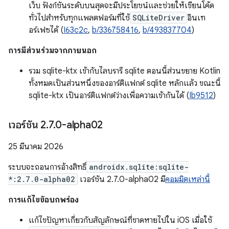
เว็บ ฟังก์ชันระดับบนสุดจะมีประโยชน์และช่วยให้เขียนโค้ด
ทั่วไปสำหรับทุกแพลตฟอร์มที่ใช้
SQLiteDriver
อินเท
อร์เฟซได้ (
I63c2c
,
b/336758416
,
b/493837704
)
การมีส่วนร่วมจากภายนอก
รวม sqlite-ktx เข้ากับไลบรารี sqlite ตอนนี้ส่วนขยาย Kotlin
ทั้งหมดเป็นส่วนหนึ่งของอาร์ติแฟกต์ sqlite หลักแล้ว ขณะนี้
sqlite-ktx เป็นอาร์ติแฟกต์ว่างเพื่อความเข้ากันได้ (
Ib9512
)
เวอร์ชัน 2
.
7
.
0-alpha02
25 มีนาคม 2026
ระบบจะถอนการอ้างสิทธิ์
androidx.sqlite:sqlite-
*:2.7.0-alpha02
เวอร์ชัน 2.7.0-alpha02 มี
คอมมิตเหล่านี้
การแก้ไขข้อบกพร่อง
แก้ไขปัญหาเกี่ยวกับสัญลักษณ์ที่ขาดหายไปใน iOS เมื่อใช้