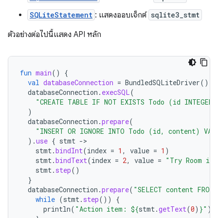
SQLiteStatement
: แสดงออบเจ็กต์
sqlite3_stmt
ตัวอย่างต่อไปนี้แสดง API หลัก
fun
main
()
{
val
databaseConnection
=
BundledSQLiteDriver
().
o
databaseConnection
.
execSQL
(
"CREATE TABLE IF NOT EXISTS Todo (id INTEGER 
)
databaseConnection
.
prepare
(
"INSERT OR IGNORE INTO Todo (id, content) VAL
).
use
{
stmt
-
stmt
.
bindInt
(
index
=
1
,
value
=
1
)
stmt
.
bindText
(
index
=
2
,
value
=
"Try Room in 
stmt
.
step
()
}
databaseConnection
.
prepare
(
"SELECT content FROM 
while
(
stmt
.
step
())
{
println
(
"Action item: 
${
stmt
.
getText
(
0
)
}
"
)