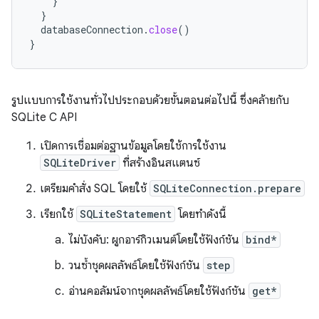
}
}
databaseConnection
.
close
()
}
รูปแบบการใช้งานทั่วไปประกอบด้วยขั้นตอนต่อไปนี้ ซึ่งคล้ายกับ
SQLite C API
เปิดการเชื่อมต่อฐานข้อมูลโดยใช้การใช้งาน
SQLiteDriver
ที่สร้างอินสแตนซ์
เตรียมคำสั่ง SQL โดยใช้
SQLiteConnection.prepare
เรียกใช้
SQLiteStatement
โดยทำดังนี้
ไม่บังคับ: ผูกอาร์กิวเมนต์โดยใช้ฟังก์ชัน
bind*
วนซ้ำชุดผลลัพธ์โดยใช้ฟังก์ชัน
step
อ่านคอลัมน์จากชุดผลลัพธ์โดยใช้ฟังก์ชัน
get*