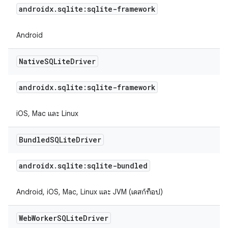
androidx
.
sqlite:sqlite-framework
Android
Native
SQLite
Driver
androidx
.
sqlite:sqlite-framework
iOS, Mac และ Linux
Bundled
SQLite
Driver
androidx
.
sqlite:sqlite-bundled
Android, iOS, Mac, Linux และ JVM (เดสก์ท็อป)
Web
Worker
SQLite
Driver