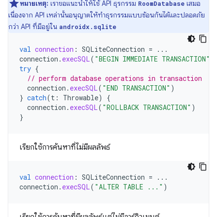
หมายเหตุ:
เราขอแนะนำให้ใช้ API ธุรกรรม
เสมอ
RoomDatabase
เนื่องจาก API เหล่านั้นอนุญาตให้ทำธุรกรรมแบบซ้อนกันได้และปลอดภัย
กว่า API ที่มีอยู่ใน
androidx.sqlite
val
connection
:
SQLiteConnection
=
...
connection
.
execSQL
(
"BEGIN IMMEDIATE TRANSACTION"
)
try
{
// perform database operations in transaction
connection
.
execSQL
(
"END TRANSACTION"
)
}
catch
(
t
:
Throwable
)
{
connection
.
execSQL
(
"ROLLBACK TRANSACTION"
)
}
เรียกใช้การค้นหาที่ไม่มีผลลัพธ์
val
connection
:
SQLiteConnection
=
...
connection
.
execSQL
(
"ALTER TABLE ..."
)