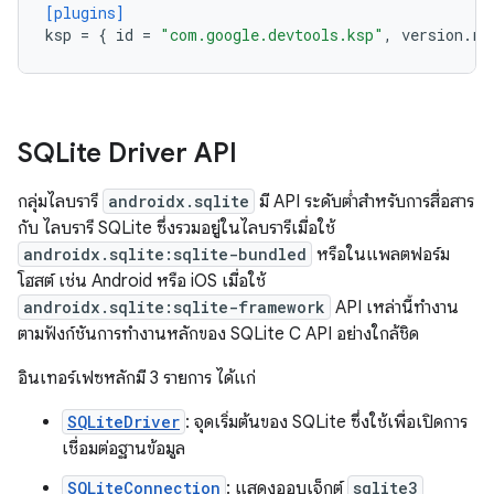
[plugins]
ksp
=
{
id
=
"com.google.devtools.ksp"
,
version
.
re
SQLite Driver API
กลุ่มไลบรารี
androidx.sqlite
มี API ระดับต่ำสำหรับการสื่อสาร
กับ ไลบรารี SQLite ซึ่งรวมอยู่ในไลบรารีเมื่อใช้
androidx.sqlite:sqlite-bundled
หรือในแพลตฟอร์ม
โฮสต์ เช่น Android หรือ iOS เมื่อใช้
androidx.sqlite:sqlite-framework
API เหล่านี้ทำงาน
ตามฟังก์ชันการทำงานหลักของ SQLite C API อย่างใกล้ชิด
อินเทอร์เฟซหลักมี 3 รายการ ได้แก่
SQLiteDriver
: จุดเริ่มต้นของ SQLite ซึ่งใช้เพื่อเปิดการ
เชื่อมต่อฐานข้อมูล
SQLiteConnection
: แสดงออบเจ็กต์
sqlite3