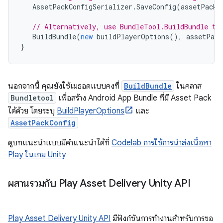
AssetPackConfigSerializer
.
SaveConfig
(
assetPackC
// Alternatively, use BundleTool.BuildBundle to
BuildBundle
(
new
buildPlayerOptions
(),
assetPack
}
นอกจากนี้ คุณยังใช้เมธอดแบบคงที่
BuildBundle
ในคลาส
Bundletool
เพื่อสร้าง Android App Bundle ที่มี Asset Pack
ได้ด้วย โดยระบุ
BuildPlayerOptions
และ
AssetPackConfig
ดูบทแนะนำแบบมีคำแนะนำได้ที่
Codelab การใช้การนำส่งเนื้อหา
Play ในเกม Unity
ผสานรวมกับ Play Asset Delivery Unity API
Play Asset Delivery Unity API
มีฟังก์ชันการทำงานสำหรับการขอ