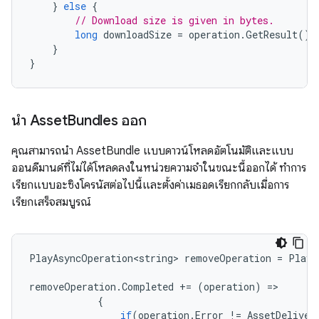
}
else
{
// Download size is given in bytes.
long
downloadSize
=
operation
.
GetResult
();
}
}
นำ Asset
Bundles ออก
คุณสามารถนำ AssetBundle แบบดาวน์โหลดอัตโนมัติและแบบ
ออนดีมานด์ที่ไม่ได้โหลดลงในหน่วยความจำในขณะนี้ออกได้ ทำการ
เรียกแบบอะซิงโครนัสต่อไปนี้และตั้งค่าเมธอดเรียกกลับเมื่อการ
เรียกเสร็จสมบูรณ์
PlayAsyncOperation<string>
removeOperation
=
PlayA
removeOperation
.
Completed
+=
(
operation
)
=
{
if
(
operation
.
Error
!=
AssetDeliver