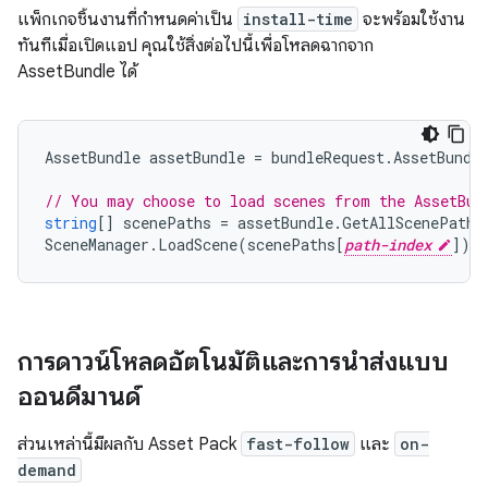
แพ็กเกจชิ้นงานที่กำหนดค่าเป็น
install-time
จะพร้อมใช้งาน
ทันทีเมื่อเปิดแอป คุณใช้สิ่งต่อไปนี้เพื่อโหลดฉากจาก
AssetBundle ได้
AssetBundle
assetBundle
=
bundleRequest
.
AssetBundl
// You may choose to load scenes from the AssetBun
string
[]
scenePaths
=
assetBundle
.
GetAllScenePaths
SceneManager
.
LoadScene
(
scenePaths
[
path-index
]);
การดาวน์โหลดอัตโนมัติและการนำส่งแบบ
ออนดีมานด์
ส่วนเหล่านี้มีผลกับ Asset Pack
fast-follow
และ
on-
demand