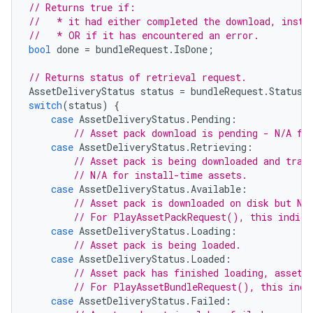
// Returns true if:
//   * it had either completed the download, insta
//   * OR if it has encountered an error.
bool
done
=
bundleRequest
.
IsDone
;
// Returns status of retrieval request.
AssetDeliveryStatus
status
=
bundleRequest
.
Status
;
switch
(
status
)
{
case
AssetDeliveryStatus
.
Pending
:
// Asset pack download is pending - N/A fo
case
AssetDeliveryStatus
.
Retrieving
:
// Asset pack is being downloaded and tran
// N/A for install-time assets.
case
AssetDeliveryStatus
.
Available
:
// Asset pack is downloaded on disk but NO
// For PlayAssetPackRequest(), this indica
case
AssetDeliveryStatus
.
Loading
:
// Asset pack is being loaded.
case
AssetDeliveryStatus
.
Loaded
:
// Asset pack has finished loading, assets
// For PlayAssetBundleRequest(), this indi
case
AssetDeliveryStatus
.
Failed
: