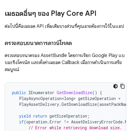
เมธอดอื่นๆ ของ Play Core API
ต่อไปนี้คือเมธอด API เพิ่มเติมบางส่วนที่คุณอาจต้องการใช้ในแอป
ตรวจสอบขนาดการดาวน์โหลด
ตรวจสอบขนาดของ AssetBundle โดยการเรียก Google Play แบ
บอะซิงโครนัส และตั้งค่าเมธอด Callback เมื่อการดำเนินการเสร็จ
สมบูรณ์
public
IEnumerator
GetDownloadSize
()
{
PlayAsyncOperation<long>
getSizeOperation
=
PlayAssetDelivery
.
GetDownloadSize
(
assetPackName
yield
return
getSizeOperation
;
if
(
operation
.
Error
!=
AssetDeliveryErrorCode
.
No
// Error while retrieving download size.