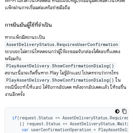
Wi-Fi แล้วดาวน์โหลดต่อ หรือแจ้งให้ผู้ใช้ขออนุมัติเพื่อดาวน์โหลด
แพ็กผ่านการเชื่อมต่อเครือข่ายมือถือ
การยืนยันผู้ใช้ที่จำเป็น
หากแพ็กมีสถานะเป็น
AssetDeliveryStatus.RequiresUserConfirmation
ระบบจะไม่ดาวน์โหลดจนกว่าผู้ใช้จะยอมรับกล่องโต้ตอบที่แสดง
พร้อมกับ
PlayAssetDelivery.ShowConfirmationDialog()
สถานะนี้อาจเกิดขึ้นหาก Play ไม่รู้จักแอป โปรดทราบว่าการโทร
PlayAssetDelivery.ShowConfirmationDialog()
ใน
กรณีนี้จะทำให้แอป ได้รับการอัปเดต หลังจากอัปเดตแล้ว ให้ขอชิ้น
งานอีกครั้ง
if
(
request
.
Status
==
AssetDeliveryStatus
.
RequiresU
||
request
.
Status
==
AssetDeliveryStatus
.
Waitin
var
userConfirmationOperation
=
PlayAssetDeliv