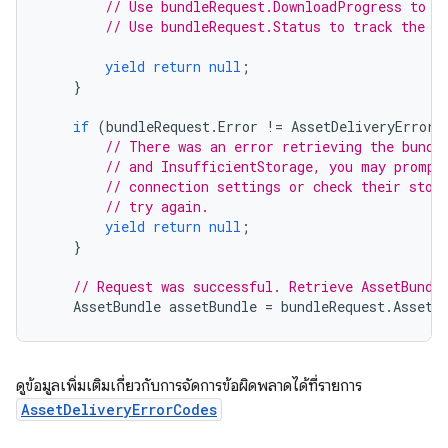
// Use bundleRequest.DownloadProgress to t
// Use bundleRequest.Status to track the s
yield
return
null
;
}
if
(
bundleRequest
.
Error
!=
AssetDeliveryErrorC
// There was an error retrieving the bundl
// and InsufficientStorage, you may prompt
// connection settings or check their stor
// try again.
yield
return
null
;
}
// Request was successful. Retrieve AssetBundl
AssetBundle
assetBundle
=
bundleRequest
.
AssetB
ดูข้อมูลเพิ่มเติมเกี่ยวกับการจัดการข้อผิดพลาดได้ที่รายการ
AssetDeliveryErrorCodes