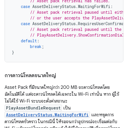
// Asset pack retrieval has failed.
case
AssetDeliveryStatus
.
WaitingForWifi
:
// Asset pack retrieval paused until eithe
// or the user accepts the PlayAssetDelive
case
AssetDeliveryStatus
.
RequiresUserConfirmat
// Asset pack retrieval paused until the u
// PlayAssetDelivery.ShowConfirmationDialo
default
:
break
;
}
การดาวน์โหลดขนาดใหญ่
Asset Pack ที่มีขนาดใหญ่กว่า 200 MB จะดาวน์โหลดโดย
อัตโนมัติได้ แต่จะดาวน์โหลดได้เฉพาะใน Wi-Fi เท่านั้น หาก ผู้ใช้
ไม่ได้ใช้ Wi-Fi ระบบจะตั้งค่าสถานะ
PlayAssetBundleRequest
เป็น
AssetDeliveryStatus.WaitingForWifi
และหยุดการ
ดาวน์โหลดชั่วคราว ในกรณีนี้ ให้รอจนกว่าอุปกรณ์จะเชื่อมต่อกับ