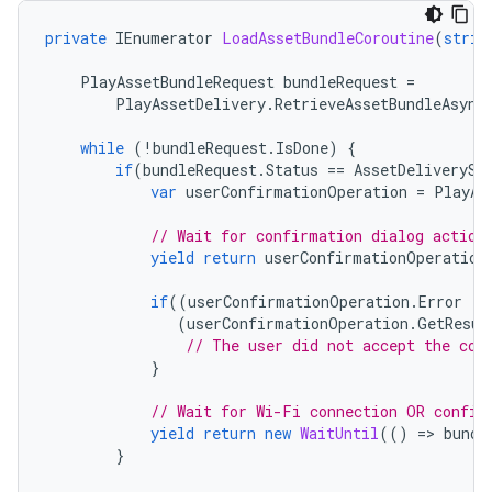
private
IEnumerator
LoadAssetBundleCoroutine
(
strin
PlayAssetBundleRequest
bundleRequest
=
PlayAssetDelivery
.
RetrieveAssetBundleAsync
while
(
!
bundleRequest
.
IsDone
)
{
if
(
bundleRequest
.
Status
==
AssetDeliverySt
var
userConfirmationOperation
=
PlayAs
// Wait for confirmation dialog action
yield
return
userConfirmationOperation
if
((
userConfirmationOperation
.
Error
!=
(
userConfirmationOperation
.
GetResul
// The user did not accept the con
}
// Wait for Wi-Fi connection OR confir
yield
return
new
WaitUntil
(()
=
>
bundl
}