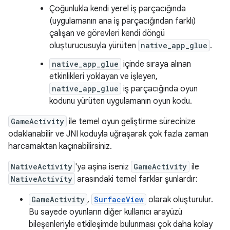
Çoğunlukla kendi yerel iş parçacığında
(uygulamanın ana iş parçacığından farklı)
çalışan ve görevleri kendi döngü
oluşturucusuyla yürüten
native_app_glue
.
native_app_glue
içinde sıraya alınan
etkinlikleri yoklayan ve işleyen,
native_app_glue
iş parçacığında oyun
kodunu yürüten uygulamanın oyun kodu.
GameActivity
ile temel oyun geliştirme sürecinize
odaklanabilir ve JNI koduyla uğraşarak çok fazla zaman
harcamaktan kaçınabilirsiniz.
NativeActivity
'ya aşina iseniz
GameActivity
ile
NativeActivity
arasındaki temel farklar şunlardır:
GameActivity
,
SurfaceView
olarak oluşturulur.
Bu sayede oyunların diğer kullanıcı arayüzü
bileşenleriyle etkileşimde bulunması çok daha kolay