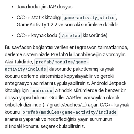
Java kodu için JAR dosyası
C/C++ statik kitaplığı
game-activity_static
,
GameActivity 1.2.2 ve sonraki sürümlere dahildir.
C/C++ kaynak kodu (
/prefab
klasöründe)
Bu sayfadan bağlantısı verilen entegrasyon talimatlarında,
derleme sisteminizde Prefab'ı kullanabileceğiniz varsayılır.
Aksi takdirde,
prefab/modules/game-
activity/include
klasöründe paketlenmiş kaynak
kodunu derleme sisteminize kopyalayabilir ve gerekli
entegrasyon adımlarını uygulayabilirsiniz. Android Jetpack
kitaplığı için
androidx
altındaki sürümlerde de benzer bir
dosya yapısı bulunur. Gradle, AAR'leri varsayılan olarak
önbellek dizininde (~/.gradle/caches/...) açar. C/C++ kaynak
kodunu
prefab/modules/game-activity/include
araması yaparak ve hedeflediğiniz yayın sürümünün
altındaki konumu seçerek bulabilirsiniz.