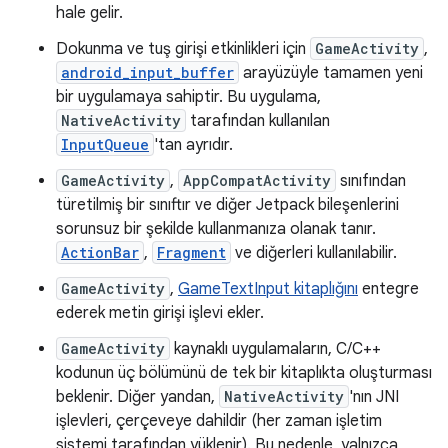
hale gelir.
Dokunma ve tuş girişi etkinlikleri için
GameActivity
,
android_input_buffer
arayüzüyle tamamen yeni
bir uygulamaya sahiptir. Bu uygulama,
NativeActivity
tarafından kullanılan
InputQueue
'tan ayrıdır.
GameActivity
,
AppCompatActivity
sınıfından
türetilmiş bir sınıftır ve diğer Jetpack bileşenlerini
sorunsuz bir şekilde kullanmanıza olanak tanır.
ActionBar
,
Fragment
ve diğerleri kullanılabilir.
GameActivity
,
GameTextInput kitaplığını
entegre
ederek metin girişi işlevi ekler.
GameActivity
kaynaklı uygulamaların, C/C++
kodunun üç bölümünü de tek bir kitaplıkta oluşturması
beklenir. Diğer yandan,
NativeActivity
'nın JNI
işlevleri, çerçeveye dahildir (her zaman işletim
sistemi tarafından yüklenir). Bu nedenle, yalnızca