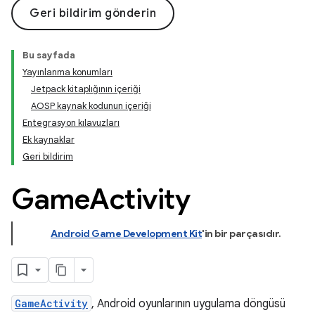
Geri bildirim gönderin
Bu sayfada
Yayınlanma konumları
Jetpack kitaplığının içeriği
AOSP kaynak kodunun içeriği
Entegrasyon kılavuzları
Ek kaynaklar
Geri bildirim
Game
Activity
Android Game Development Kit
'in bir parçasıdır
.
GameActivity
, Android oyunlarının uygulama döngüsü