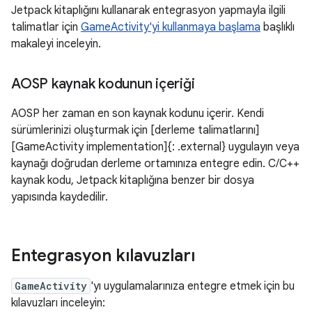
Jetpack kitaplığını kullanarak entegrasyon yapmayla ilgili
talimatlar için
GameActivity'yi kullanmaya başlama
başlıklı
makaleyi inceleyin.
AOSP kaynak kodunun içeriği
AOSP her zaman en son kaynak kodunu içerir. Kendi
sürümlerinizi oluşturmak için [derleme talimatlarını]
[GameActivity implementation]{: .external} uygulayın veya
kaynağı doğrudan derleme ortamınıza entegre edin. C/C++
kaynak kodu, Jetpack kitaplığına benzer bir dosya
yapısında kaydedilir.
Entegrasyon kılavuzları
GameActivity
'yı uygulamalarınıza entegre etmek için bu
kılavuzları inceleyin: