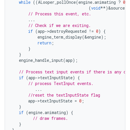
while
((
ALooper_pollOnce
(
engine
.
animating
?
0
(
void
**
)
&
source
))
// Process this event, etc.
...
// Check if we are exiting.
if
(
app
-
>
destroyRequested
!=
0
)
{
engine_term_display
(
&
engine
);
return
;
}
}
engine_handle_input
(
app
);
// Process text input events if there is any ou
if
(
app
-
>
textInputState
)
{
// process TextInput events.
...
//reset the textInputState flag
app
-
>
textInputState
=
0
;
}
if
(
engine
.
animating
)
{
// draw frames.
}
}