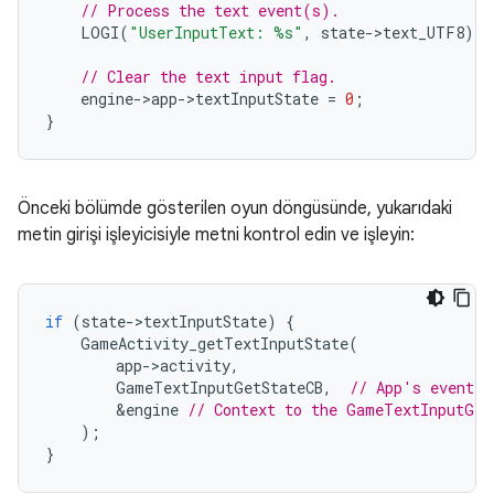
// Process the text event(s).
LOGI
(
"UserInputText: %s"
,
state
-
>
text_UTF8
);
// Clear the text input flag.
engine
-
>
app
-
>
textInputState
=
0
;
}
Önceki bölümde gösterilen oyun döngüsünde, yukarıdaki
metin girişi işleyicisiyle metni kontrol edin ve işleyin:
if
(
state
-
>
textInputState
)
{
GameActivity_getTextInputState
(
app
-
>
activity
,
GameTextInputGetStateCB
,
// App's event h
&
engine
// Context to the GameTextInputGet
);
}