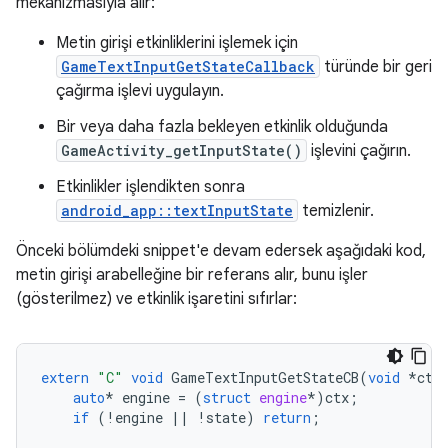
mekanizmasıyla alır:
Metin girişi etkinliklerini işlemek için
GameTextInputGetStateCallback
türünde bir geri
çağırma işlevi uygulayın.
Bir veya daha fazla bekleyen etkinlik olduğunda
GameActivity_getInputState()
işlevini çağırın.
Etkinlikler işlendikten sonra
android_app::textInputState
temizlenir.
Önceki bölümdeki snippet'e devam edersek aşağıdaki kod,
metin girişi arabelleğine bir referans alır, bunu işler
(gösterilmez) ve etkinlik işaretini sıfırlar:
extern
"C"
void
GameTextInputGetStateCB
(
void
*
ctx
auto
*
engine
=
(
struct
engine
*
)
ctx
;
if
(
!
engine
||
!
state
)
return
;