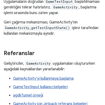
Uygulamaların doğrudan
GameTextInput
başlatılmaması
gerektiğini tekrar hatırlatırız.
GameActivity
, başlatma
işlemi sırasında bunu zaten yapar.
Geri çağırma mekanizması, GameActivity'nin
GameActivity_getTextInputState()
işlevi tarafından
kullanılan mekanizmayla aynıdır.
Referanslar
Geliştiriciler,
GameActivity
uygulamaları oluştururken
aşağıdaki kaynaklardan yararlanabilir:
GameActivity'yi kullanmaya başlama
GameTextInput kullanıcı belgeleri
agdkTunnel örneği
GameActivity için Jetpack referans belgeleri