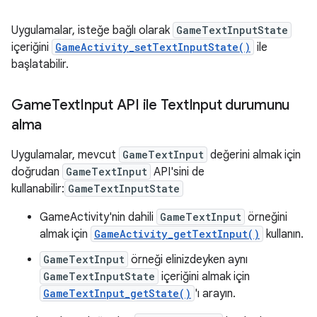
Uygulamalar, isteğe bağlı olarak
GameTextInputState
içeriğini
GameActivity_setTextInputState()
ile
başlatabilir.
Game
Text
Input API ile Text
Input durumunu
alma
Uygulamalar, mevcut
GameTextInput
değerini almak için
doğrudan
GameTextInput
API'sini de
kullanabilir:
GameTextInputState
GameActivity'nin dahili
GameTextInput
örneğini
almak için
GameActivity_getTextInput()
kullanın.
GameTextInput
örneği elinizdeyken aynı
GameTextInputState
içeriğini almak için
GameTextInput_getState()
'ı arayın.