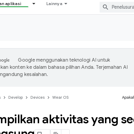
 aplikasi
Lainnya
Google menggunakan teknologi AI untuk
an konten ke dalam bahasa pilihan Anda. Terjemahan AI
ngandung kesalahan.
s
Develop
Devices
Wear OS
Apakah
pilkan aktivitas yang s
ngsung