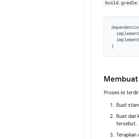
build.gradle
dependencie
implemen
implemen
}
Membuat A
Proses ini terdir
Buat sta
Buat dan k
tersebut.
Terapkan A