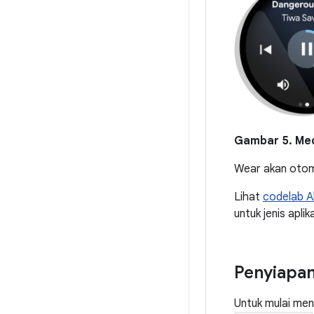
Gambar 5.
Med
Wear akan otoma
Lihat
codelab Ak
untuk jenis aplika
Penyiapa
Untuk mulai men