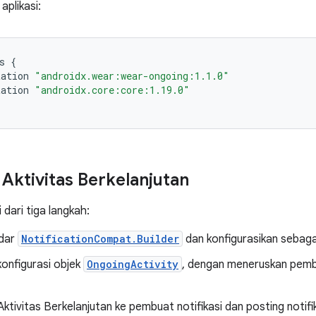
aplikasi:
s
{
tation
"androidx.wear:wear-ongoing:1.1.0"
tation
"androidx.core:core:1.19.0"
ktivitas Berkelanjutan
i dari tiga langkah:
ndar
NotificationCompat.Builder
dan konfigurasikan sebagai
onfigurasi objek
OngoingActivity
, dengan meneruskan pembu
ktivitas Berkelanjutan ke pembuat notifikasi dan posting notifik