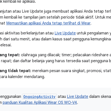
k kembali ke aplikasi.
lanjutan atau Live Update juga membuat aplikasi Anda tetap terl
 kembali ke tampilan jam setelah periode tidak aktif. Untuk m
ihat
Memastikan aplikasi Anda tetap terlihat di Wear
.
si aktivitas berkelanjutan atau
Live Update
untuk pengalaman 
ih dari satu menit, atau dalam kasus saat pengguna kemungkinan 
elesai.
ang tepat:
olahraga yang dilacak; timer; pelacakan rideshare a
i rapat; dan daftar belanja yang harus tersedia saat pengguna 
ng tidak tepat:
merekam pesan suara singkat, promosi, stat
cara kalender mendatang.
enggunakan
OngoingActivity
atau
Live Update
dalam skenar
an
panduan Kualitas Aplikasi Wear OS WO-V4
.