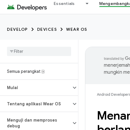
Essentials
Mengembangkan
DEVELOP
DEVICES
WEAR OS
menerjemahk
Semua perangkat ⍈
mungkin me
Mulai
Android Developer
Tentang aplikasi Wear OS
Menam
Menguji dan memproses
berla
debug