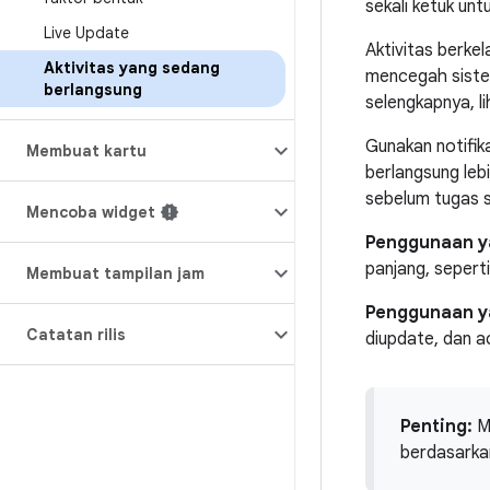
sekali ketuk untu
Live Update
Aktivitas berke
Aktivitas yang sedang
mencegah sistem
berlangsung
selengkapnya, l
Gunakan notifika
Membuat kartu
berlangsung leb
sebelum tugas s
Mencoba widget
Penggunaan y
panjang, sepert
Membuat tampilan jam
Penggunaan ya
Catatan rilis
diupdate, dan a
Penting:
M
berdasark