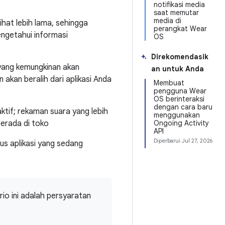
notifikasi media
saat memutar
media di
ihat lebih lama, sehingga
perangkat Wear
engetahui informasi
OS
Direkomendasik
yang kemungkinan akan
an untuk Anda
akan beralih dari aplikasi Anda
Membuat
pengguna Wear
OS berinteraksi
dengan cara baru
ktif; rekaman suara yang lebih
menggunakan
berada di toko
Ongoing Activity
API
Diperbarui
Jul 27, 2026
us aplikasi yang sedang
io ini adalah persyaratan