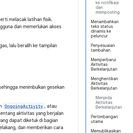
ke notifikasi
dan
memposting
ti melacak latihan fisik.
Menambahkan
engguna dan memerlukan akses
teks status
dinamis ke
peluncur
s, lalu beralih ke tampilan
Penyesuaian
tambahan
Memperbarui
Aktivitas
Berkelanjutan
Menghentikan
Aktivitas
, sehingga menimbulkan gesekan
Berkelanjutan
Menjeda
Aktivitas
an
OngoingActivity
, atau
Berkelanjutan
entang aktivitas yang berjalan
Pertimbangan
yang dapat diketuk di bagian
utama
belakang, dan memberikan cara
Memublikasikan