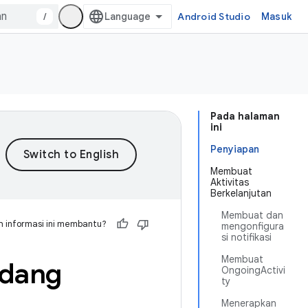
/
Android Studio
Masuk
Pada halaman
ini
Penyiapan
Membuat
Aktivitas
Berkelanjutan
Membuat dan
 informasi ini membantu?
mengonfigura
si notifikasi
Membuat
edang
OngoingActivi
ty
Menerapkan