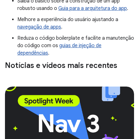
Saiba o básico sobre a construção de um app
robusto usando o
Guia para a arquitetura do app
.
Melhore a experiência do usuário ajustando a
navegação de apps
.
Reduza o código boilerplate e facilite a manutenção
do código com os
guias de injeção de
dependências
.
Notícias e vídeos mais recentes