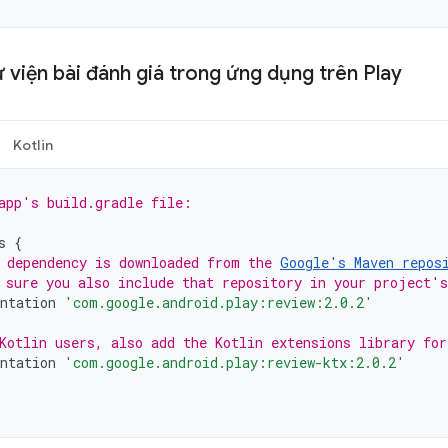
 viện bài đánh giá trong ứng dụng trên Play
Kotlin
app's build.gradle file:
s
{
 dependency is downloaded from the 
Google's Maven repos
 sure you also include that repository in your project's
ntation
'com.google.android.play:review:2.0.2'
Kotlin users, also add the Kotlin extensions library fo
ntation
'com.google.android.play:review-ktx:2.0.2'