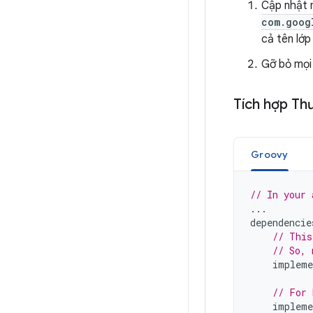
Cập nhật 
com.goog
cả tên lớp
Gỡ bỏ mọi
Tích hợp Thư
Groovy
// In your 
...
dependencie
// This
// So, 
impleme
// For 
impleme