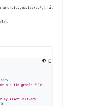
e.android.gms.tasks.*;
. Tất
dle
.
itory
.
ect's build.gradle file.
 Play Asset Delivery:
.0'