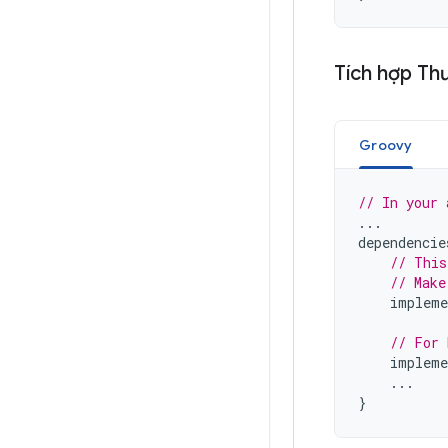
Tích hợp Thư
Groovy
// In your 
...
dependencie
// This
// Make
impleme
// For 
impleme
...
}