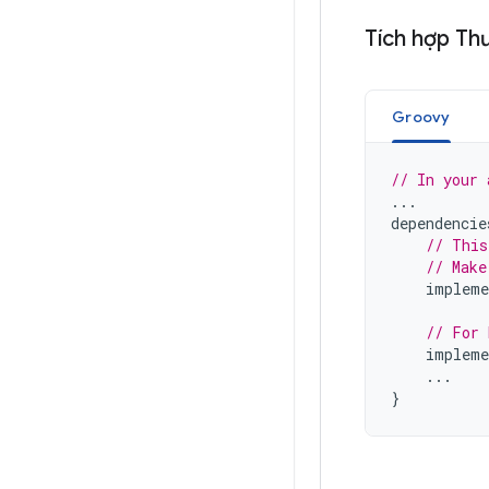
Tích hợp Th
Groovy
// In your 
...
dependencie
// This
// Make
impleme
// For 
impleme
...
}