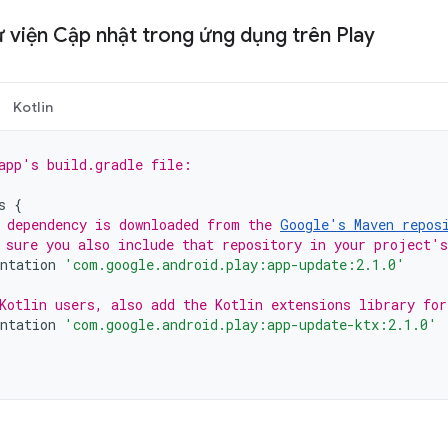
ư viện Cập nhật trong ứng dụng trên Play
Kotlin
app's build.gradle file:
s
{
 dependency is downloaded from the 
Google's Maven repos
 sure you also include that repository in your project's
ntation
'com.google.android.play:app-update:2.1.0'
Kotlin users, also add the Kotlin extensions library fo
ntation
'com.google.android.play:app-update-ktx:2.1.0'