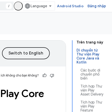
/
Android Studio
Đăng nhập
Trên trang này
Di chuyển từ
Thư viện Play
Core Java và
Kotlin
Các bước di
chuyển phổ
 ích không cho bạn không?
biến
Tích hợp Thư
 Play Core
viện Play
Asset Delivery
Tích hợp Thư
viện Play
Feature