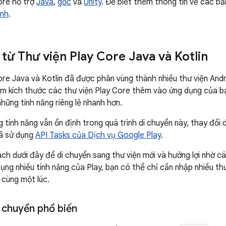
ore hỗ trợ
Java
,
gốc
và
Unity
. Để biết thêm thông tin về các b
ành
.
 từ Thư viện Play Core Java và Kotlin
ore Java và Kotlin đã được phân vùng thành nhiều thư viện Andr
ảm kích thước các thư viện Play Core thêm vào ứng dụng của b
hững tính năng riêng lẻ nhanh hơn.
 tính năng vẫn ổn định trong quá trình di chuyển này, thay đổi 
đã sử dụng
API Tasks của Dịch vụ Google Play
.
ch dưới đây để di chuyển sang thư viện mới và hưởng lợi nhờ c
dụng nhiều tính năng của Play, bạn có thể chỉ cần nhập nhiều th
cùng một lúc.
 chuyển phổ biến