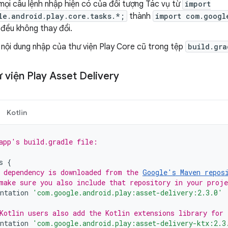
mọi câu lệnh nhập hiện có của đối tượng Tác vụ từ
import
le.android.play.core.tasks.*;
thành
import com.googl
 đều không thay đổi.
 nội dung nhập của thư viện Play Core cũ trong tệp
build.gra
 viện Play Asset Delivery
Kotlin
app's build.gradle file:
s
{
 dependency is downloaded from the 
Google's Maven repos
make sure you also include that repository in your proj
ntation
'com.google.android.play:asset-delivery:2.3.0'
Kotlin users also add the Kotlin extensions library for
ntation
'com.google.android.play:asset-delivery-ktx:2.3