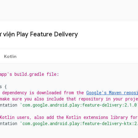
 viện Play Feature Delivery
Kotlin
app's build.gradle file:
s
{
 dependency is downloaded from the 
Google's Maven repos
make sure you also include that repository in your proj
ntation
'com.google.android.play:feature-delivery:2.1.0
Kotlin users, also add the Kotlin extensions library fo
ntation
'com.google.android.play:feature-delivery-ktx:2