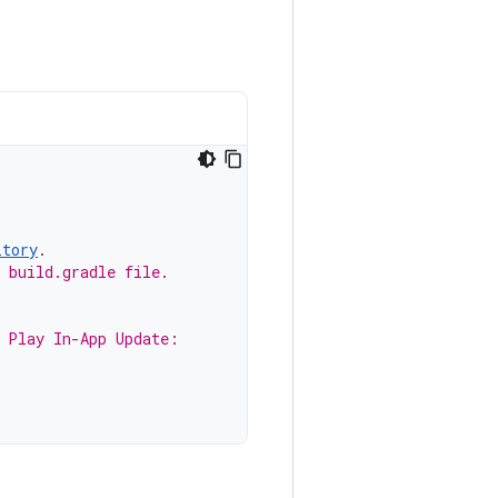
itory
.
 build.gradle file.
r Play In-App Update: