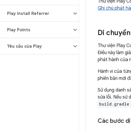
Thư viện Play C
Ghi chú phát h
Play Install Referrer
Play Points
Di chuyển
Thư viện Play C
Yêu cầu của Play
Điều này làm gi
phát hành của n
Hành vi của từng
phiên bản mới 
Sử dụng danh sá
sửa lỗi. Nếu sử 
build.gradle
Các bước di