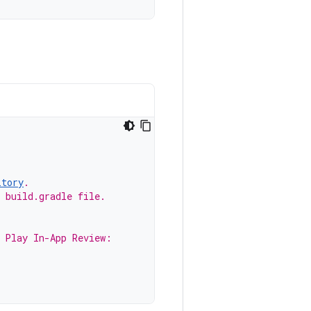
itory
.
 build.gradle file.
r Play In-App Review: