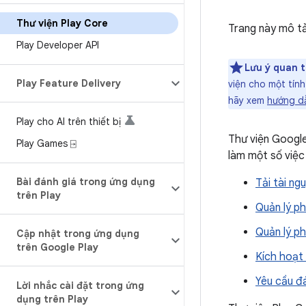
Thư viện Play Core
Trang này mô tả
Play Developer API
Lưu ý quan t
Play Feature Delivery
viện cho một tính
hãy xem
hướng d
Play cho AI trên thiết bị
Thư viện Google
Play Games ⍈
làm một số việc
Bài đánh giá trong ứng dụng
Tải tài ng
trên Play
Quản lý p
Quản lý ph
Cập nhật trong ứng dụng
trên Google Play
Kích hoạt
Yêu cầu đ
Lời nhắc cài đặt trong ứng
dụng trên Play