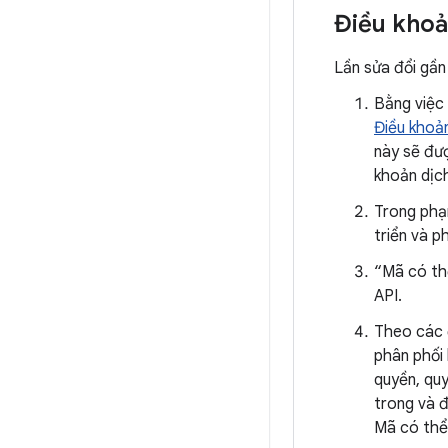
Điều khoả
Lần sửa đổi gầ
Bằng việc
Điều khoả
này sẽ đượ
khoản dịch
Trong phạm
triển và p
“Mã có thể
API.
Theo các 
phân phối
quyền, quy
trong và đ
Mã có thể 