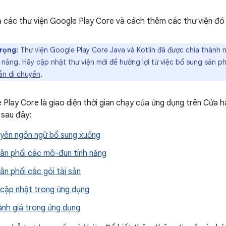
 các thư viện Google Play Core và cách thêm các thư viện đó
rọng:
Thư viện Google Play Core Java và Kotlin đã được chia thành nh
 năng. Hãy cập nhật thư viện mới để hưởng lợi từ việc bổ sung sản p
ẫn di chuyển
.
 Play Core là giao diện thời gian chạy của ứng dụng trên Cửa 
 sau đây:
uyên ngôn ngữ bổ sung xuống
hân phối các mô-đun tính năng
ân phối các gói tài sản
 cập nhật trong ứng dụng
ánh giá trong ứng dụng