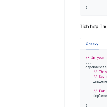
...
}
Tích hợp Thư
Groovy
// In your 
...
dependencie
// This
// So, 
impleme
// For 
impleme
...
}