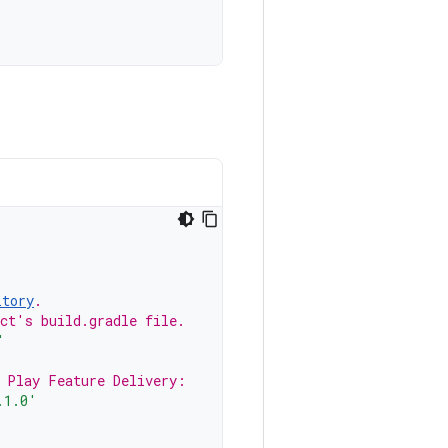
itory
.
ect's build.gradle file.
'
r Play Feature Delivery:
.1.0'