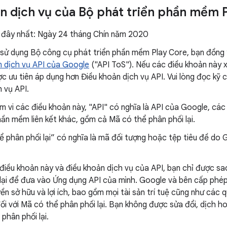
n dịch vụ của Bộ phát triển phần mềm 
n đây nhất: Ngày 24 tháng Chín năm 2020
 sử dụng Bộ công cụ phát triển phần mềm Play Core, bạn đồng ý
n dịch vụ API của Google
("API ToS"). Nếu các điều khoản này 
c ưu tiên áp dụng hơn Điều khoản dịch vụ API. Vui lòng đọc kỹ 
 vụ API.
 vi các điều khoản này, "API" có nghĩa là API của Google, cá
hần mềm liên kết khác, gồm cả Mã có thể phân phối lại.
 phân phối lại” có nghĩa là mã đối tượng hoặc tệp tiêu đề do
điều khoản này và điều khoản dịch vụ của API, bạn chỉ được s
 lại để đưa vào Ứng dụng API của mình. Google và bên cấp phé
ền sở hữu và lợi ích, bao gồm mọi tài sản trí tuệ cũng như các
ối với Mã có thể phân phối lại. Bạn không được sửa đổi, dịch 
phân phối lại.