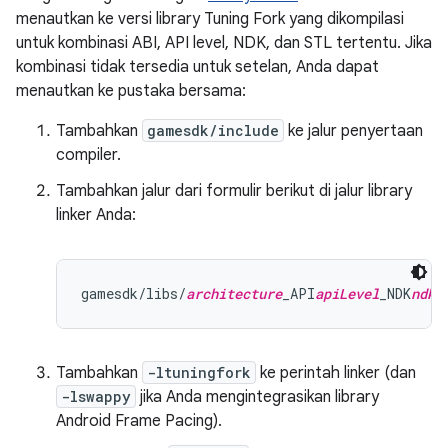
menautkan ke versi library Tuning Fork yang dikompilasi
untuk kombinasi ABI, API level, NDK, dan STL tertentu. Jika
kombinasi tidak tersedia untuk setelan, Anda dapat
menautkan ke pustaka bersama:
Tambahkan
gamesdk/include
ke jalur penyertaan
compiler.
Tambahkan jalur dari formulir berikut di jalur library
linker Anda:
gamesdk/libs/
architecture
_API
apiLevel
_NDK
ndkV
Tambahkan
-ltuningfork
ke perintah linker (dan
-lswappy
jika Anda mengintegrasikan library
Android Frame Pacing).