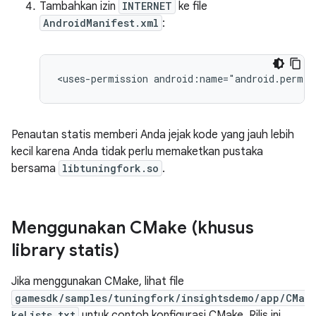
Tambahkan izin
INTERNET
ke file
AndroidManifest.xml
:
<uses-permission
android:name="android.permis
Penautan statis memberi Anda jejak kode yang jauh lebih
kecil karena Anda tidak perlu memaketkan pustaka
bersama
libtuningfork.so
.
Menggunakan CMake (khusus
library statis)
Jika menggunakan CMake, lihat file
gamesdk/samples/tuningfork/insightsdemo/app/CMa
keLists.txt
untuk contoh konfigurasi CMake. Rilis ini