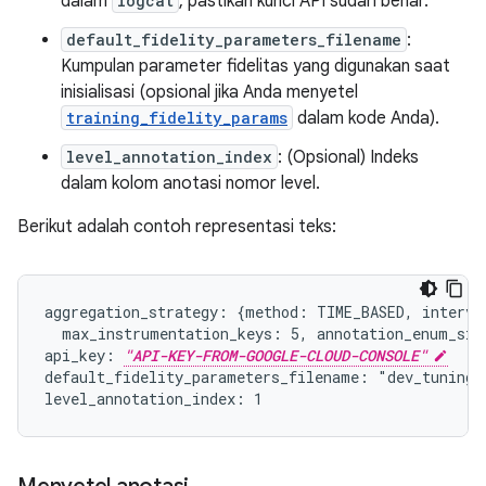
dalam
logcat
, pastikan kunci API sudah benar.
default_fidelity_parameters_filename
:
Kumpulan parameter fidelitas yang digunakan saat
inisialisasi (opsional jika Anda menyetel
training_fidelity_params
dalam kode Anda).
level_annotation_index
: (Opsional) Indeks
dalam kolom anotasi nomor level.
Berikut adalah contoh representasi teks:
aggregation_strategy: {method: TIME_BASED, interval
  max_instrumentation_keys: 5, annotation_enum_size
api_key: 
"API-KEY-FROM-GOOGLE-CLOUD-CONSOLE"
default_fidelity_parameters_filename: "dev_tuningfo