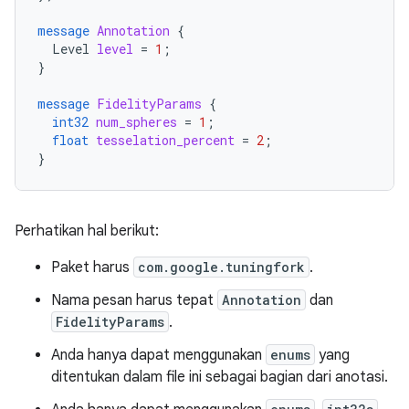
message
Annotation
{
Level
level
=
1
;
}
message
FidelityParams
{
int32
num_spheres
=
1
;
float
tesselation_percent
=
2
;
}
Perhatikan hal berikut:
Paket harus
com.google.tuningfork
.
Nama pesan harus tepat
Annotation
dan
FidelityParams
.
Anda hanya dapat menggunakan
enums
yang
ditentukan dalam file ini sebagai bagian dari anotasi.