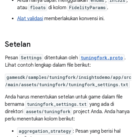
Anda hanya dapat menggunakan
enums
,
int32s
,
atau
floats
di kolom
FidelityParams
.
Alat validasi
memberlakukan konvensi ini.
Setelan
Pesan
Settings
ditentukan oleh
tuningfork.proto
.
Lihat contoh lengkap dalam file berikut:
gamesdk/samples/tuningfork/insightsdemo/app/src
/main/assets/tuningfork/tuningfork_settings.txt
Anda harus menentukan setelan untuk game dalam file
bernama
tuningfork_settings.txt
yang ada di
direktori
assets/tuningfork
project Anda. Anda hanya
perlu menentukan kolom berikut:
aggregation_strategy
: Pesan yang berisi hal