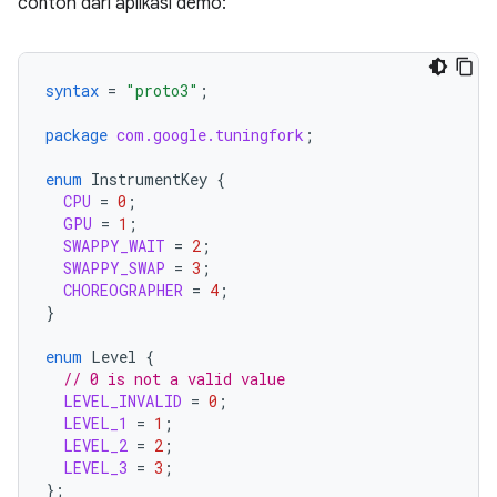
contoh dari aplikasi demo:
syntax
=
"proto3"
;
package
com.google.tuningfork
;
enum
InstrumentKey
{
CPU
=
0
;
GPU
=
1
;
SWAPPY_WAIT
=
2
;
SWAPPY_SWAP
=
3
;
CHOREOGRAPHER
=
4
;
}
enum
Level
{
// 0 is not a valid value
LEVEL_INVALID
=
0
;
LEVEL_1
=
1
;
LEVEL_2
=
2
;
LEVEL_3
=
3
;
};