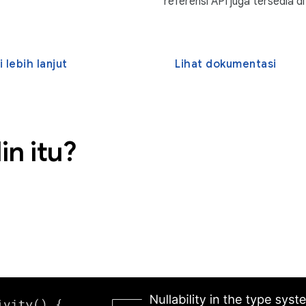
referensi API juga tersedia di
i lebih lanjut
Lihat dokumentasi
in itu?