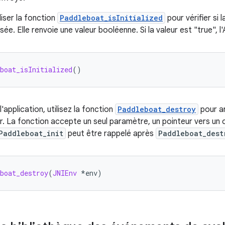
iser la fonction
Paddleboat_isInitialized
pour vérifier si
lisée. Elle renvoie une valeur booléenne. Si la valeur est "true", l
boat_isInitialized
()
l'application, utilisez la fonction
Paddleboat_destroy
pour ar
. La fonction accepte un seul paramètre, un pointeur vers un 
Paddleboat_init
peut être rappelé après
Paddleboat_dest
boat_destroy
(
JNIEnv
*
env
)