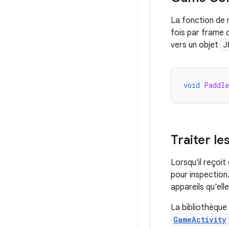
La fonction de 
fois par frame d
vers un objet
J
void
Paddle
Traiter l
Lorsqu'il reçoi
pour inspection
appareils qu'el
La bibliothèqu
GameActivity