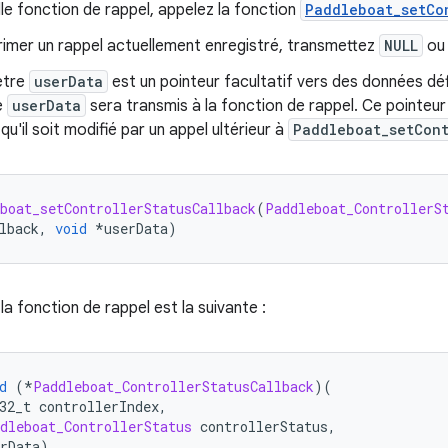
le fonction de rappel, appelez la fonction
Paddleboat_setCo
rimer un rappel actuellement enregistré, transmettez
NULL
o
ètre
userData
est un pointeur facultatif vers des données défin
e
userData
sera transmis à la fonction de rappel. Ce pointeur
qu'il soit modifié par un appel ultérieur à
Paddleboat_setCont
boat_setControllerStatusCallback
(
Paddleboat_ControllerS
lback
,
void
*
userData
)
la fonction de rappel est la suivante :
d
(*
Paddleboat_ControllerStatusCallback
)(
32_t controllerIndex
,
dleboat_ControllerStatus
 controllerStatus
,
rData
)