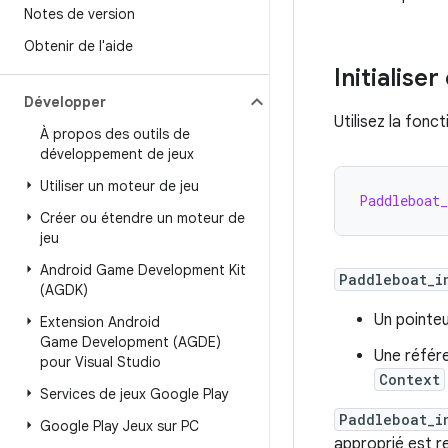
Notes de version
Obtenir de l'aide
Initialise
Développer
Utilisez la fonc
À propos des outils de
développement de jeux
Utiliser un moteur de jeu
Paddleboat_
Créer ou étendre un moteur de
jeu
Android Game Development Kit
Paddleboat_i
(AGDK)
Un pointeu
Extension Android
Game Development (AGDE)
Une référ
pour Visual Studio
Context
Services de jeux Google Play
Paddleboat_i
Google Play Jeux sur PC
approprié est r