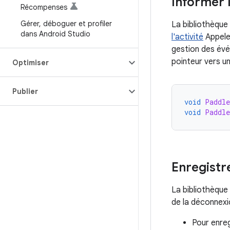
Informer 
Récompenses
Gérer
,
déboguer et profiler
La bibliothèqu
dans Android Studio
l'activité
Appele
gestion des évé
pointeur vers u
Optimiser
Publier
void
Paddle
void
Paddle
Enregistr
La bibliothèque 
de la déconnexio
Pour enreg