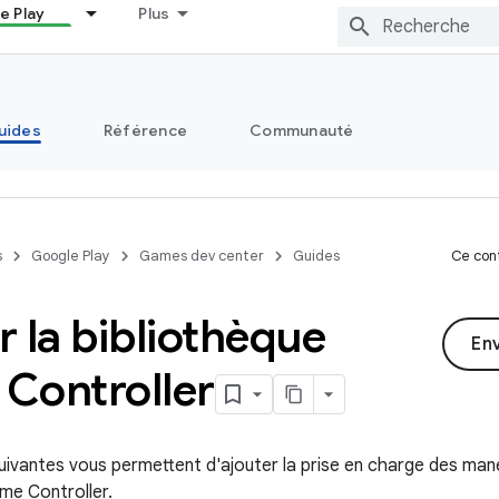
e Play
Plus
uides
Référence
Communauté
s
Google Play
Games dev center
Guides
Ce cont
er la bibliothèque
En
Controller
ivantes vous permettent d'ajouter la prise en charge des manet
me Controller.