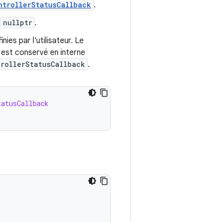
ntrollerStatusCallback
.
u
nullptr
.
ies par l'utilisateur. Le
 est conservé en interne
rollerStatusCallback
.
tatusCallback