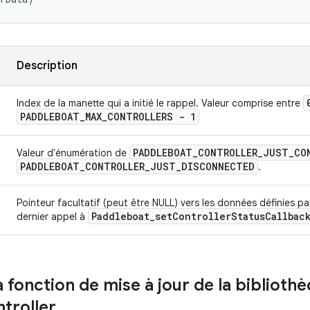
Description
Index de la manette qui a initié le rappel. Valeur comprise entre
PADDLEBOAT
_
MAX
_
CONTROLLERS - 1
PADDLEBOAT
_
CONTROLLER
_
JUST
_
CO
Valeur d'énumération de
PADDLEBOAT
_
CONTROLLER
_
JUST
_
DISCONNECTED
.
Pointeur facultatif (peut être NULL) vers les données définies par 
Paddleboat
_
set
Controller
Status
Callbac
dernier appel à
 fonction de mise à jour de la biblioth
troller