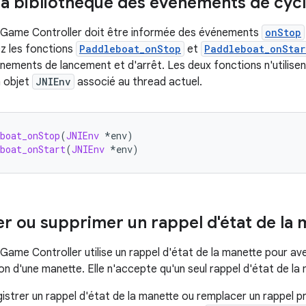
la bibliothèque des événements de cycl
e Game Controller doit être informée des événements
onStop
z les fonctions
Paddleboat_onStop
et
Paddleboat_onStar
nements de lancement et d'arrêt. Les deux fonctions n'utilisen
n objet
JNIEnv
associé au thread actuel.
boat_onStop
(
JNIEnv
*
env
)
boat_onStart
(
JNIEnv
*
env
)
er ou supprimer un rappel d'état de la 
Game Controller utilise un rappel d'état de la manette pour ave
n d'une manette. Elle n'accepte qu'un seul rappel d'état de la m
istrer un rappel d'état de la manette ou remplacer un rappel