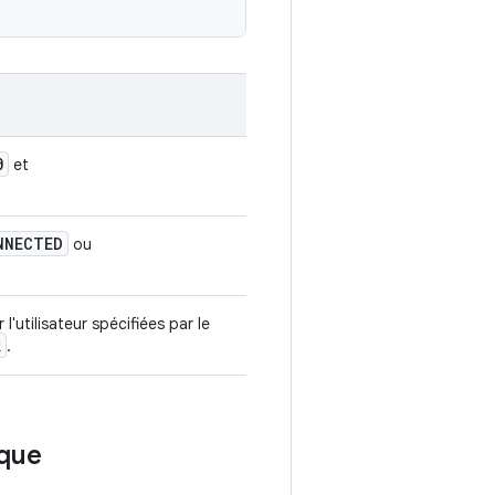
0
et
NNECTED
ou
l'utilisateur spécifiées par le
k
.
èque