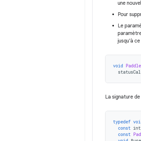
une nouvel
Pour supp
Le param
paramètr
jusqu'à ce 
void
Paddle
  statusCal
La signature de 
typedef
voi
const
 int
const
Pad
void
*
use