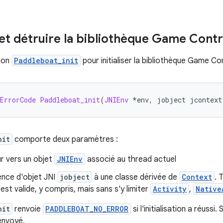
r et détruire la bibliothèque Game Contr
tion
Paddleboat_init
pour initialiser la bibliothèque Game Con
ErrorCode
Paddleboat_init
(
JNIEnv
*
env
,
 jobject jcontext
nit
comporte deux paramètres :
r vers un objet
JNIEnv
associé au thread actuel
ence d'objet JNI
jobject
à une classe dérivée de
Context
. 
est valide, y compris, mais sans s'y limiter
Activity
,
Native
nit
renvoie
PADDLEBOAT_NO_ERROR
si l'initialisation a réussi.
envoyé.