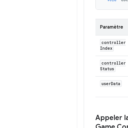
Paramètre
controller
Index
controller
Status
user
Data
Appeler la
Game Con