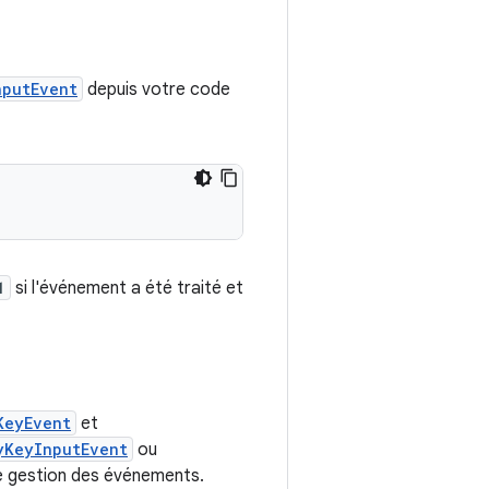
nputEvent
depuis votre code
1
si l'événement a été traité et
KeyEvent
et
yKeyInputEvent
ou
e gestion des événements.