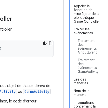
Appeler la
fonction de
mise à jour de la
oller
bibliothèque
Game Controller
troller.
Traiter les
événements
Traitement
des
)
événements
AInputEvent
Traitement
des
événements
GameActivity
Lire des
manettes
Tout objet de classe dérivé de
Nom de la
Activity
ou
GameActivity
.
manette
 Sinon, le code d'erreur
Informations
concernant la