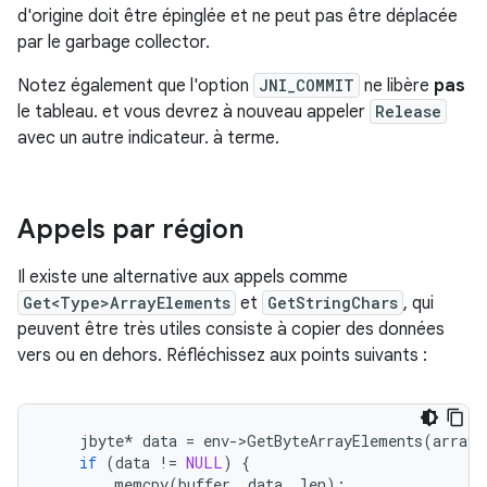
d'origine doit être épinglée et ne peut pas être déplacée
par le garbage collector.
Notez également que l'option
JNI_COMMIT
ne libère
pas
le tableau. et vous devrez à nouveau appeler
Release
avec un autre indicateur. à terme.
Appels par région
Il existe une alternative aux appels comme
Get<Type>ArrayElements
et
GetStringChars
, qui
peuvent être très utiles consiste à copier des données
vers ou en dehors. Réfléchissez aux points suivants :
jbyte
*
data
=
env
-
>
GetByteArrayElements
(
array
,
if
(
data
!=
NULL
)
{
memcpy
(
buffer
,
data
,
len
);