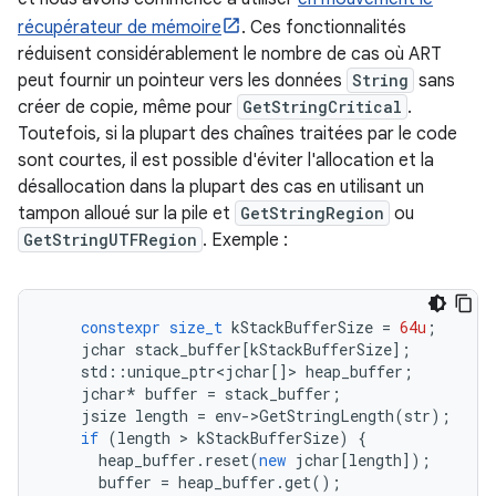
récupérateur de mémoire
. Ces fonctionnalités
réduisent considérablement le nombre de cas où ART
peut fournir un pointeur vers les données
String
sans
créer de copie, même pour
GetStringCritical
.
Toutefois, si la plupart des chaînes traitées par le code
sont courtes, il est possible d'éviter l'allocation et la
désallocation dans la plupart des cas en utilisant un
tampon alloué sur la pile et
GetStringRegion
ou
GetStringUTFRegion
. Exemple :
constexpr
size_t
kStackBufferSize
=
64u
;
jchar
stack_buffer
[
kStackBufferSize
];
std
::
unique_ptr
<
jchar
[]
>
heap_buffer
;
jchar
*
buffer
=
stack_buffer
;
jsize
length
=
env
-
>
GetStringLength
(
str
);
if
(
length
>
kStackBufferSize
)
{
heap_buffer
.
reset
(
new
jchar
[
length
]);
buffer
=
heap_buffer
.
get
();