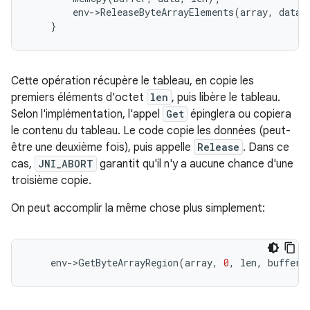
env
-
>
ReleaseByteArrayElements
(
array
,
data
,
}
Cette opération récupère le tableau, en copie les
premiers éléments d'octet
len
, puis libère le tableau.
Selon l'implémentation, l'appel
Get
épinglera ou copiera
le contenu du tableau. Le code copie les données (peut-
être une deuxième fois), puis appelle
Release
. Dans ce
cas,
JNI_ABORT
garantit qu'il n'y a aucune chance d'une
troisième copie.
On peut accomplir la même chose plus simplement:
env
-
>
GetByteArrayRegion
(
array
,
0
,
len
,
buffer
)