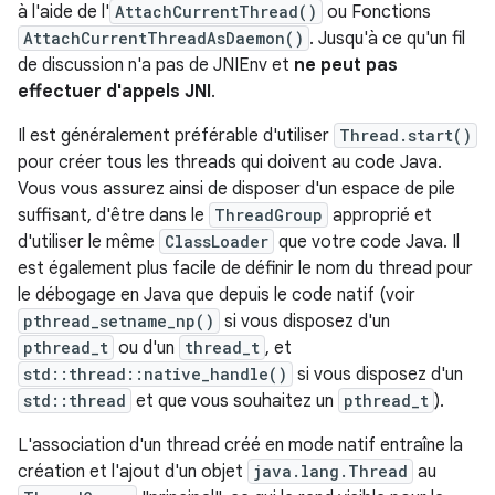
à l'aide de l'
AttachCurrentThread()
ou Fonctions
AttachCurrentThreadAsDaemon()
. Jusqu'à ce qu'un fil
de discussion n'a pas de JNIEnv et
ne peut pas
effectuer d'appels JNI
.
Il est généralement préférable d'utiliser
Thread.start()
pour créer tous les threads qui doivent au code Java.
Vous vous assurez ainsi de disposer d'un espace de pile
suffisant, d'être dans le
ThreadGroup
approprié et
d'utiliser le même
ClassLoader
que votre code Java. Il
est également plus facile de définir le nom du thread pour
le débogage en Java que depuis le code natif (voir
pthread_setname_np()
si vous disposez d'un
pthread_t
ou d'un
thread_t
, et
std::thread::native_handle()
si vous disposez d'un
std::thread
et que vous souhaitez un
pthread_t
).
L'association d'un thread créé en mode natif entraîne la
création et l'ajout d'un objet
java.lang.Thread
au