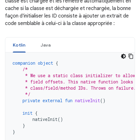
classe est chargée et les remettre automatiquement en
cache si la classe est déchargée et rechargée, la bonne
façon d'initialiser les ID consiste à ajouter un extrait de
code semblable à celui-ci à la classe appropriée :
Kotlin
Java
companion
object
{
/*
     * We use a static class initializer to allow 
     * field offsets. This native function looks u
     * class/field/method IDs. Throws on failure.
     */
private
external
fun
nativeInit
()
init
{
nativeInit
()
}
}