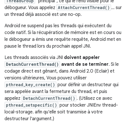
ThreadGroup
"principal", ce qui le rend visible pour le
débogueur. Vous appelez
AttachCurrentThread()
... sur
un thread déjà associé est une no-op.
Android ne suspend pas les threads qui exécutent du
code natif. Si la récupération de mémoire est en cours ou
le débogueur a émis une requête requête, Android met en
pause le thread lors du prochain appel JNI.
Les threads associés via JNI
doivent appeler
DetachCurrentThread()
avant de se terminer
. Si le
codage direct est gênant, dans Android 2.0 (Eclair) et
versions ultérieures, Vous pouvez utiliser
pthread_key_create()
pour définir un destructeur qui
sera appelée avant la fermeture du thread, et puis
appelez
DetachCurrentThread()
. (Utilisez ce avec
pthread_setspecific()
pour stocker JNIEnv thread-
local-storage. afin qu'elle soit transmise à votre
destructeur l'argument.)