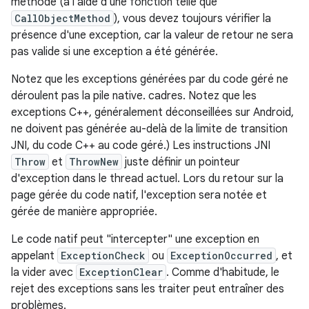
méthode (à l'aide d'une fonction telle que
CallObjectMethod
), vous devez toujours vérifier la
présence d'une exception, car la valeur de retour ne sera
pas valide si une exception a été générée.
Notez que les exceptions générées par du code géré ne
déroulent pas la pile native. cadres. Notez que les
exceptions C++, généralement déconseillées sur Android,
ne doivent pas générée au-delà de la limite de transition
JNI, du code C++ au code géré.) Les instructions JNI
Throw
et
ThrowNew
juste définir un pointeur
d'exception dans le thread actuel. Lors du retour sur la
page gérée du code natif, l'exception sera notée et
gérée de manière appropriée.
Le code natif peut "intercepter" une exception en
appelant
ExceptionCheck
ou
ExceptionOccurred
, et
la vider avec
ExceptionClear
. Comme d'habitude, le
rejet des exceptions sans les traiter peut entraîner des
problèmes.