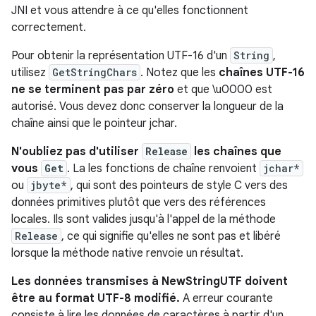
JNI et vous attendre à ce qu'elles fonctionnent
correctement.
Pour obtenir la représentation UTF-16 d'un
String
,
utilisez
GetStringChars
. Notez que les
chaînes UTF-16
ne se terminent pas par zéro
et que \u0000 est
autorisé. Vous devez donc conserver la longueur de la
chaîne ainsi que le pointeur jchar.
N'oubliez pas d'utiliser
Release
les chaînes que
vous
Get
. La les fonctions de chaîne renvoient
jchar*
ou
jbyte*
, qui sont des pointeurs de style C vers des
données primitives plutôt que vers des références
locales. Ils sont valides jusqu'à l'appel de la méthode
Release
, ce qui signifie qu'elles ne sont pas et libéré
lorsque la méthode native renvoie un résultat.
Les données transmises à NewStringUTF doivent
être au format UTF-8 modifié.
A erreur courante
consiste à lire les données de caractères à partir d'un