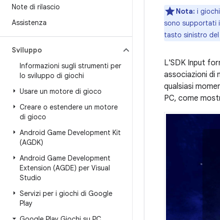
Note di rilascio
Nota:
i gioch
Assistenza
sono supportati 
tasto sinistro de
Sviluppo
L'SDK Input forn
Informazioni sugli strumenti per
associazioni di
lo sviluppo di giochi
qualsiasi momen
Usare un motore di gioco
PC, come mostr
Creare o estendere un motore
di gioco
Android Game Development Kit
(AGDK)
Android Game Development
Extension (AGDE) per Visual
Studio
Servizi per i giochi di Google
Play
Google Play Giochi su PC