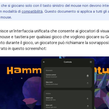
i che si giocano solo con il tasto sinistro del mouse non devono inte
in modalità di
compatibilità
. Questo documento si applica a tutti gli a
l mouse.
isce un'interfaccia unificata che consente ai giocatori di visua
 mouse e tastiera per qualsiasi gioco che vogliono giocare su G
to durante il gioco, un giocatore può richiamare la sovrapposi
ato in questo screenshot: