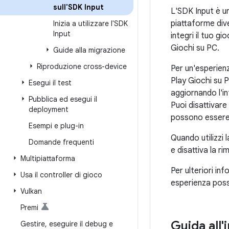
sull'SDK Input
L'SDK Input è u
piattaforme div
Inizia a utilizzare l'SDK
Input
integri il tuo gi
Giochi su PC.
Guide alla migrazione
Riproduzione cross-device
Per un'esperienz
Play Giochi su P
Esegui il test
aggiornando l'i
Pubblica ed esegui il
Puoi disattivare
deployment
possono essere 
Esempi e plug-in
Quando utilizzi 
Domande frequenti
e disattiva la r
Multipiattaforma
Per ulteriori in
Usa il controller di gioco
esperienza possi
Vulkan
Premi
Guida all'
Gestire
,
eseguire il debug e