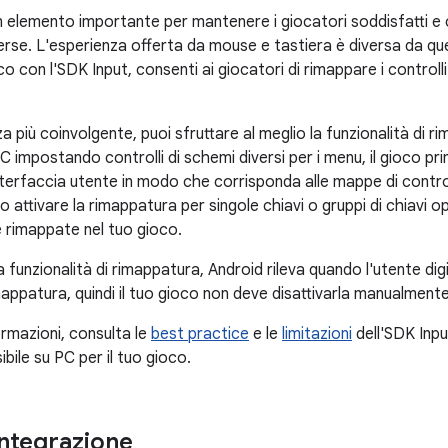
n elemento importante per mantenere i giocatori soddisfatti e c
erse. L'esperienza offerta da mouse e tastiera è diversa da q
oco con l'SDK Input, consenti ai giocatori di rimappare i controll
a più coinvolgente, puoi sfruttare al meglio la funzionalità di
C impostando controlli di schemi diversi per i menu, il gioco pri
nterfaccia utente in modo che corrisponda alle mappe di control
 o attivare la rimappatura per singole chiavi o gruppi di chiavi o
rimappate nel tuo gioco.
la funzionalità di rimappatura, Android rileva quando l'utente di
imappatura, quindi il tuo gioco non deve disattivarla manualmente
formazioni, consulta le
best practice
e le
limitazioni
dell'SDK Inpu
bile su PC per il tuo gioco.
integrazione