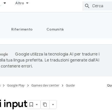
Altro
Riferimento
Comunità
Google utilizza la tecnologia AI per tradurre i
lla tua lingua preferita. Le traduzioni generate dall'AI
contenere errori.
s
Google Play
Games dev center
Guide
Que
 input