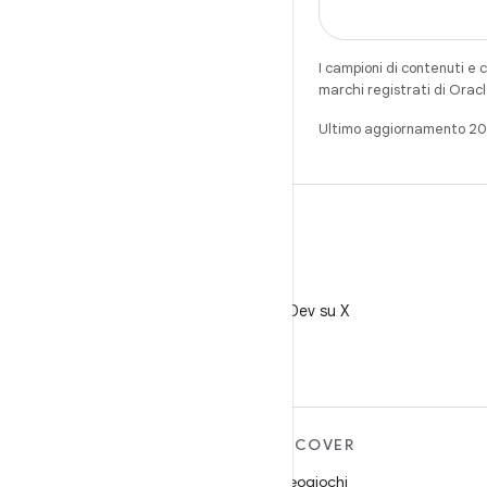
I campioni di contenuti e 
marchi registrati di Oracl
Ultimo aggiornamento 2
X
Segui @AndroidDev su X
ULTERIORI
DISCOVER
INFORMAZIONI SU
Videogiochi