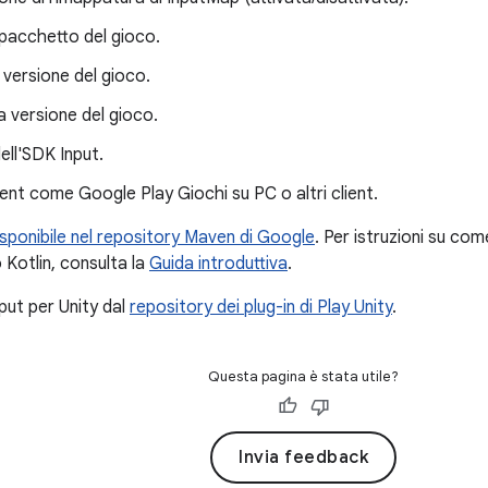
pacchetto del gioco.
versione del gioco.
 versione del gioco.
ell'SDK Input.
lient come Google Play Giochi su PC o altri client.
isponibile nel repository Maven di Google
. Per istruzioni su co
 Kotlin, consulta la
Guida introduttiva
.
put per Unity dal
repository dei plug-in di Play Unity
.
Questa pagina è stata utile?
Invia feedback