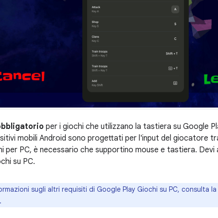
obbligatorio
per i giochi che utilizzano la tastiera su Google 
sitivi mobili Android sono progettati per l'input del giocatore
hi per PC, è necessario che supportino mouse e tastiera. Devi 
chi su PC.
ormazioni sugli altri requisiti di Google Play Giochi su PC, consulta l
.