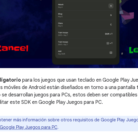
ligatorio
para los juegos que usan teclado en Google Play Jue
os móviles de Android están diseñados en torno a una pantalla t
 se desarrollan juegos para PCs, estos deben ser compatibles 
litar este SDK en Google Play Juegos para PC.
tener más información sobre otros requisitos de Google Play Jueg
 Google Play Juegos para PC
.