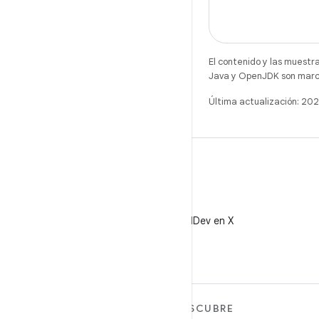
El contenido y las muestr
Java y OpenJDK son marca
Última actualización: 2
X
Sigue a @AndroidDev en X
MÁS ANDROID
DESCUBRE