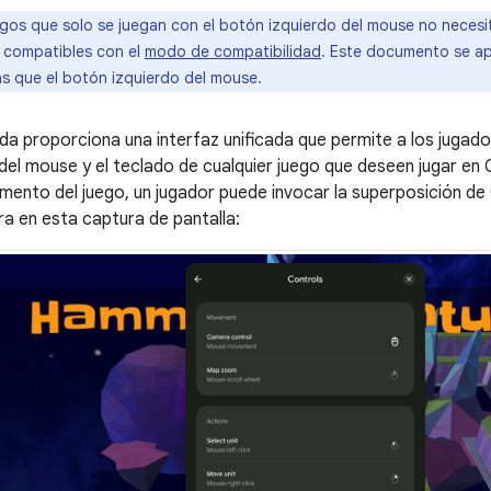
gos que solo se juegan con el botón izquierdo del mouse no necesit
 compatibles con el
modo de compatibilidad
. Este documento se ap
s que el botón izquierdo del mouse.
da proporciona una interfaz unificada que permite a los jugado
el mouse y el teclado de cualquier juego que deseen jugar en
mento del juego, un jugador puede invocar la superposición d
 en esta captura de pantalla: