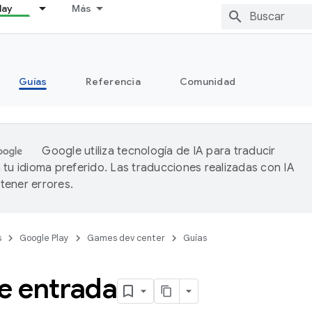
lay
Más
Guías
Referencia
Comunidad
Google utiliza tecnología de IA para traducir
 tu idioma preferido. Las traducciones realizadas con IA
ener errores.
s
Google Play
Games dev center
Guías
e entrada