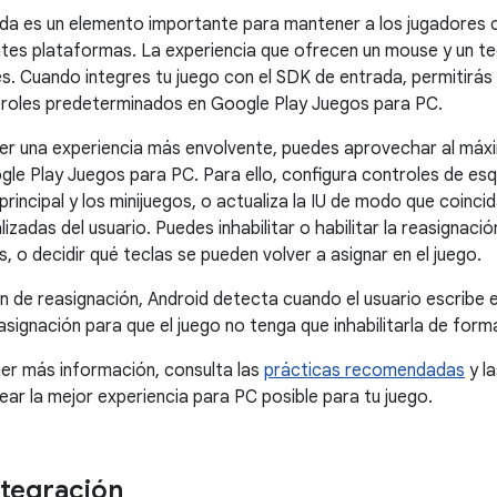
da es un elemento importante para mantener a los jugadores 
ntes plataformas. La experiencia que ofrecen un mouse y un te
les. Cuando integres tu juego con el SDK de entrada, permitirás
troles predeterminados en Google Play Juegos para PC.
er una experiencia más envolvente, puedes aprovechar al máxi
le Play Juegos para PC. Para ello, configura controles de es
principal y los minijuegos, o actualiza la IU de modo que coinci
izadas del usuario. Puedes inhabilitar o habilitar la reasignació
, o decidir qué teclas se pueden volver a asignar en el juego.
ión de reasignación, Android detecta cuando el usuario escribe
reasignación para que el juego no tenga que inhabilitarla de for
er más información, consulta las
prácticas recomendadas
y l
ear la mejor experiencia para PC posible para tu juego.
ntegración