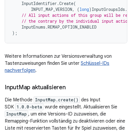
InputIdentifier
.
Create
(
INPUT_MAP_VERSION
,
(
long
)
InputGroupsIds
.
R
// All input actions of this group will be rem
// the contrary by the individual input action
InputEnums
.
REMAP_OPTION_ENABLED
);
Weitere Informationen zur Versionsverwaltung von
Tastenzuweisungen finden Sie unter
Schlüssel-IDs
nachverfolgen
.
Input
Map aktualisieren
Die Methode
InputMap.create()
des Input
SDK
1.0.0-beta
wurde eingestellt. Aktualisieren Sie
InputMap
, um eine Versions-ID zuzuweisen, die
Remapping-Funktion vollständig zu deaktivieren oder eine
Liste mit reservierten Tasten für Ihr Spiel zuzuweisen, die