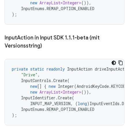
new
ArrayList<Integer>
()),
InputEnums
.
REMAP_OPTION_ENABLED
);
Input
Action in Input SDK 1
.
1
.
1-beta (mit
Versionsstring)
private
static
readonly
InputAction
driveInputActi
"Drive"
,
InputControls
.
Create
(
new
[]
{
new
Integer
(
AndroidKeyCode
.
KEYCODE
new
ArrayList<Integer>
()),
InputIdentifier
.
Create
(
INPUT_MAP_VERSION
,
(
long
)
InputEventIds
.
DRI
InputEnums
.
REMAP_OPTION_ENABLED
);