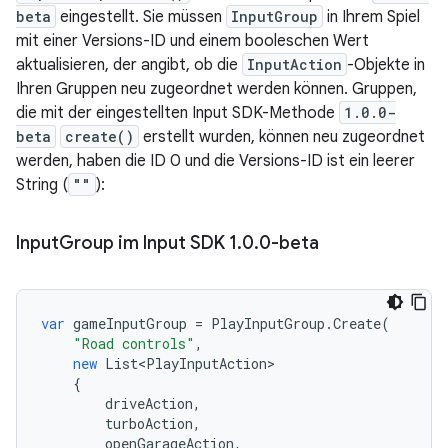
beta
eingestellt. Sie müssen
InputGroup
in Ihrem Spiel
mit einer Versions-ID und einem booleschen Wert
aktualisieren, der angibt, ob die
InputAction
-Objekte in
Ihren Gruppen neu zugeordnet werden können. Gruppen,
die mit der eingestellten Input SDK-Methode
1.0.0-
beta
create()
erstellt wurden, können neu zugeordnet
werden, haben die ID 0 und die Versions-ID ist ein leerer
String (
""
):
Input
Group im Input SDK 1
.
0
.
0-beta
var
gameInputGroup
=
PlayInputGroup
.
Create
(
"Road controls"
,
new
List<PlayInputAction>
{
driveAction
,
turboAction
,
openGarageAction
,