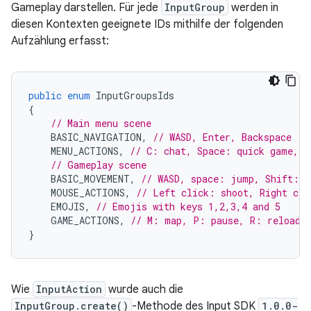
Gameplay darstellen. Für jede
InputGroup
werden in
diesen Kontexten geeignete IDs mithilfe der folgenden
Aufzählung erfasst:
public
enum
InputGroupsIds
{
// Main menu scene
BASIC_NAVIGATION
,
// WASD, Enter, Backspace
MENU_ACTIONS
,
// C: chat, Space: quick game, S
// Gameplay scene
BASIC_MOVEMENT
,
// WASD, space: jump, Shift: r
MOUSE_ACTIONS
,
// Left click: shoot, Right cli
EMOJIS
,
// Emojis with keys 1,2,3,4 and 5
GAME_ACTIONS
,
// M: map, P: pause, R: reload
}
Wie
InputAction
wurde auch die
InputGroup.create()
-Methode des Input SDK
1.0.0-