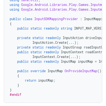
using
Google.Android.Libraries.Play.Games.Inputmap
using
Google.Android.Libraries.Play.Games.Inputmap
public
class
InputSDKMappingProvider
:
InputMappin
{
public
static
readonly
string
INPUT_MAP_VERSIO
private
static
readonly
InputAction
driveInput
InputAction
.
Create
(...);
private
static
readonly
InputGroup
roadInputGr
public
static
readonly
InputContext
roadContro
InputContext
.
Create
(...);
public
static
readonly
InputMap
inputMap
=
Inp
public
override
InputMap
OnProvideInputMap
()
{
return
inputMap
;
}
}
#endif