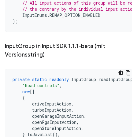
// All input actions of this group will be rem
// the contrary by the individual input action
InputEnums
.
REMAP_OPTION_ENABLED
);
Input
Group in Input SDK 1
.
1
.
1-beta (mit
Versionsstring)
private
static
readonly
InputGroup
roadInputGroup
"Road controls"
,
new
[]
{
driveInputAction
,
turboInputAction
,
openGarageInputAction
,
openPgsInputAction
,
openStoreInputAction
,
}.
ToJavaList
(),