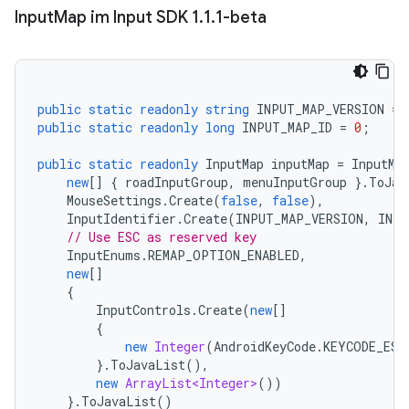
Input
Map im Input SDK 1
.
1
.
1-beta
public
static
readonly
string
INPUT_MAP_VERSION
=
public
static
readonly
long
INPUT_MAP_ID
=
0
;
public
static
readonly
InputMap
inputMap
=
InputMa
new
[]
{
roadInputGroup
,
menuInputGroup
}.
ToJav
MouseSettings
.
Create
(
false
,
false
),
InputIdentifier
.
Create
(
INPUT_MAP_VERSION
,
INPU
// Use ESC as reserved key
InputEnums
.
REMAP_OPTION_ENABLED
,
new
[]
{
InputControls
.
Create
(
new
[]
{
new
Integer
(
AndroidKeyCode
.
KEYCODE_ESC
}.
ToJavaList
(),
new
ArrayList<Integer>
())
}.
ToJavaList
()