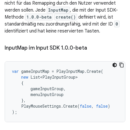
nicht für das Remapping durch den Nutzer verwendet
werden sollen. Jede
InputMap
, die mit der Input SDK-
Methode
1.0.0-beta
create()
definiert wird, ist
standardmäßig neu zuordnungsfähig, wird mit der ID
0
identifiziert und hat keine reservierten Tasten.
Input
Map im Input SDK 1
.
0
.
0-beta
var
gameInputMap
=
PlayInputMap
.
Create
(
new
List<PlayInputGroup>
{
gameInputGroup
,
menuInputGroup
},
PlayMouseSettings
.
Create
(
false
,
false
)
);