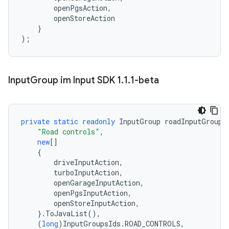
openPgsAction
,
openStoreAction
}
);
Input
Group im Input SDK 1
.
1
.
1-beta
private
static
readonly
InputGroup
roadInputGroup
"Road controls"
,
new
[]
{
driveInputAction
,
turboInputAction
,
openGarageInputAction
,
openPgsInputAction
,
openStoreInputAction
,
}.
ToJavaList
(),
(
long
)
InputGroupsIds
.
ROAD_CONTROLS
,