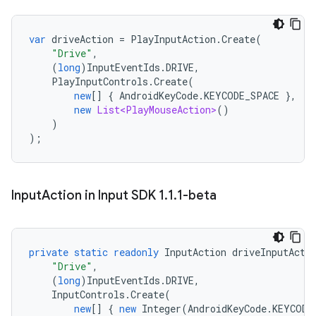
var
driveAction
=
PlayInputAction
.
Create
(
"Drive"
,
(
long
)
InputEventIds
.
DRIVE
,
PlayInputControls
.
Create
(
new
[]
{
AndroidKeyCode
.
KEYCODE_SPACE
},
new
List<PlayMouseAction>
()
)
);
Input
Action in Input SDK 1
.
1
.
1-beta
private
static
readonly
InputAction
driveInputActi
"Drive"
,
(
long
)
InputEventIds
.
DRIVE
,
InputControls
.
Create
(
new
[]
{
new
Integer
(
AndroidKeyCode
.
KEYCODE