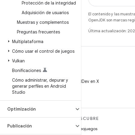
Protección de la integridad
Adquisición de usuarios
El contenido y las muestr
OpenJDK son marcas regis
Muestras y complementos
Última actualización: 2
Preguntas frecuentes
Multiplataforma
Cómo usar el control de juegos
Vulkan
Bonificaciones
X
Cómo administrar
,
depurar y
Sigue a @AndroidDev en X
generar perfiles en Android
Studio
Optimización
MÁS ANDROID
DESCUBRE
Publicación
Android
Videojuegos