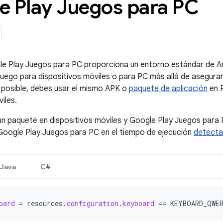
e Play Juegos para PC
 Play Juegos para PC proporciona un entorno estándar de And
uego para dispositivos móviles o para PC más allá de asegurart
 posible, debes usar el mismo APK o
paquete de aplicación
en P
iles.
n paquete en dispositivos móviles y Google Play Juegos para 
Google Play Juegos para PC en el tiempo de ejecución
detecta
Java
C#
oard
=
resources
.
configuration
.
keyboard
==
KEYBOARD_QWE