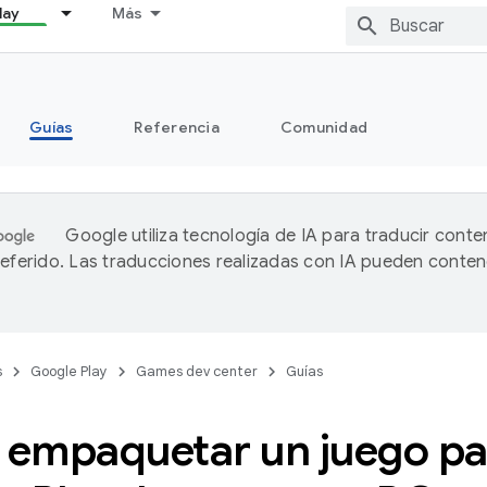
lay
Más
Guías
Referencia
Comunidad
Google utiliza tecnología de IA para traducir conte
referido. Las traducciones realizadas con IA pueden conten
s
Google Play
Games dev center
Guías
empaquetar un juego pa