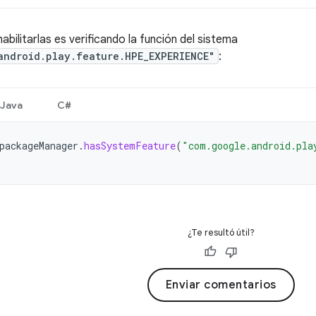
bilitarlas es verificando la función del sistema
android.play.feature.HPE_EXPERIENCE"
:
Java
C#
packageManager
.
hasSystemFeature
(
"com.google.android.pla
¿Te resultó útil?
Enviar comentarios