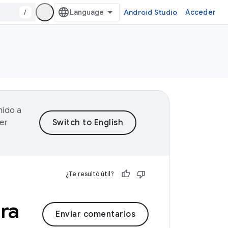
/
Android Studio
Acceder
nido a
er
¿Te resultó útil?
ra
Enviar comentarios