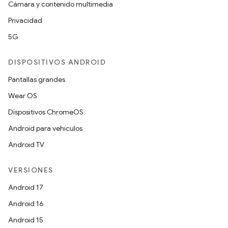
Cámara y contenido multimedia
Privacidad
5G
DISPOSITIVOS ANDROID
Pantallas grandes
Wear OS
Dispositivos ChromeOS
Android para vehículos
Android TV
VERSIONES
Android 17
Android 16
Android 15