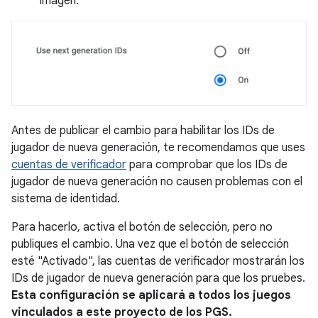
imagen:
Antes de publicar el cambio para habilitar los IDs de
jugador de nueva generación, te recomendamos que uses
cuentas de verificador
para comprobar que los IDs de
jugador de nueva generación no causen problemas con el
sistema de identidad.
Para hacerlo, activa el botón de selección, pero no
publiques el cambio. Una vez que el botón de selección
esté "Activado", las cuentas de verificador mostrarán los
IDs de jugador de nueva generación para que los pruebes.
Esta configuración se aplicará a todos los juegos
vinculados a este proyecto de los PGS.