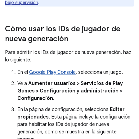
bajo supervisión
.
Cómo usar los IDs de jugador de
nueva generación
Para admitir los IDs de jugador de nueva generación, haz
lo siguiente:
En el
Google Play Console
, selecciona un juego.
Ve a
Aumentar usuarios > Servicios de Play
Games > Configuración y administración >
Configuración
.
En la página de configuración, selecciona
Editar
propiedades
. Esta página incluye la configuración
para habilitar los IDs de jugador de nueva
generación, como se muestra en la siguiente