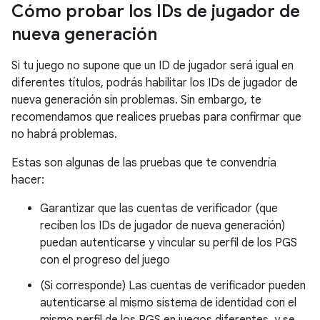
Cómo probar los IDs de jugador de
nueva generación
Si tu juego no supone que un ID de jugador será igual en
diferentes títulos, podrás habilitar los IDs de jugador de
nueva generación sin problemas. Sin embargo, te
recomendamos que realices pruebas para confirmar que
no habrá problemas.
Estas son algunas de las pruebas que te convendría
hacer:
Garantizar que las cuentas de verificador (que
reciben los IDs de jugador de nueva generación)
puedan autenticarse y vincular su perfil de los PGS
con el progreso del juego
(Si corresponde) Las cuentas de verificador pueden
autenticarse al mismo sistema de identidad con el