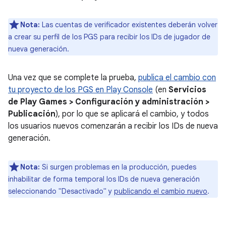
Nota:
Las cuentas de verificador existentes deberán volver
a crear su perfil de los PGS para recibir los IDs de jugador de
nueva generación.
Una vez que se complete la prueba,
publica el cambio con
tu proyecto de los PGS en Play Console
(en
Servicios
de Play Games > Configuración y administración >
Publicación
), por lo que se aplicará el cambio, y todos
los usuarios nuevos comenzarán a recibir los IDs de nueva
generación.
Nota:
Si surgen problemas en la producción, puedes
inhabilitar de forma temporal los IDs de nueva generación
seleccionando "Desactivado" y
publicando el cambio nuevo
.