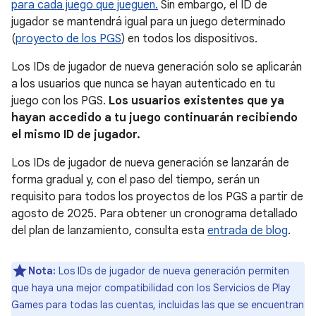
para cada juego que jueguen.
Sin embargo, el ID de
jugador se mantendrá igual para un juego determinado
(
proyecto de los PGS
) en todos los dispositivos.
Los IDs de jugador de nueva generación solo se aplicarán
a los usuarios que nunca se hayan autenticado en tu
juego con los PGS.
Los usuarios existentes que ya
hayan accedido a tu juego continuarán recibiendo
el mismo ID de jugador.
Los IDs de jugador de nueva generación se lanzarán de
forma gradual y, con el paso del tiempo, serán un
requisito para todos los proyectos de los PGS a partir de
agosto de 2025. Para obtener un cronograma detallado
del plan de lanzamiento, consulta esta
entrada de blog
.
Nota:
Los IDs de jugador de nueva generación permiten
que haya una mejor compatibilidad con los Servicios de Play
Games para todas las cuentas, incluidas las que se encuentran