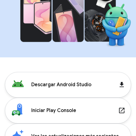
get_app
Descargar Android Studio
launch
Iniciar Play Console