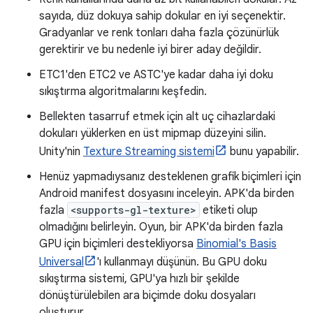
sayıda, düz dokuya sahip dokular en iyi seçenektir.
Gradyanlar ve renk tonları daha fazla çözünürlük
gerektirir ve bu nedenle iyi birer aday değildir.
ETC1'den ETC2 ve ASTC'ye kadar daha iyi doku
sıkıştırma algoritmalarını keşfedin.
Bellekten tasarruf etmek için alt uç cihazlardaki
dokuları yüklerken en üst mipmap düzeyini silin.
Unity'nin
Texture Streaming sistemi
bunu yapabilir.
Henüz yapmadıysanız desteklenen grafik biçimleri için
Android manifest dosyasını inceleyin. APK'da birden
fazla
<supports-gl-texture>
etiketi olup
olmadığını belirleyin. Oyun, bir APK'da birden fazla
GPU için biçimleri destekliyorsa
Binomial's Basis
Universal
'ı kullanmayı düşünün. Bu GPU doku
sıkıştırma sistemi, GPU'ya hızlı bir şekilde
dönüştürülebilen ara biçimde doku dosyaları
oluşturur.