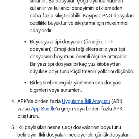
kullanılır. Bu dosyalar, çoğu oyunda nadiren
kullanılır ve kullanıcı deneyimini etkilemeden
daha fazla sıkıştırılabilir. Kayıpsız PNG dosyaları
özellikle büyüktür ve sıkıştırma için mükemmel
adaylardır.
Büyük yazı tipi dosyaları (örneğin, TTF
dosyaları): Emoji desteği eklerseniz yazı tipi
dosyasının boyutunu önemli ölçüde artırabilir.
Bir yazı tipi dosyası birkaç yüz kilobayttan
büyükse boyutunu küçültmenin yollarını düşünün.
Birleştirebileceğiniz yinelenen ses dosyası
biçimleri veya sürümleri.
APK'da birden fazla
Uygulama İkili Arayüzü
(ABI)
varsa
App Bundle
'a geçin veya birden fazla APK
oluşturun.
İkili paylaşılan nesne (.so) dosyalarının boyutunu
belirleyin. İkili dosyaları inceleyerek, günlük dosyaları