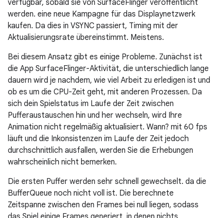
verfügbar, sobald sie von SurfaceFlinger veröffentlicht
werden. eine neue Kampagne für das Displaynetzwerk
kaufen. Da dies in VSYNC passiert, Timing mit der
Aktualisierungsrate übereinstimmt. Meistens.
Bei diesem Ansatz gibt es einige Probleme. Zunächst ist
die App SurfaceFlinger-Aktivität, die unterschiedlich lange
dauern wird je nachdem, wie viel Arbeit zu erledigen ist und
ob es um die CPU-Zeit geht, mit anderen Prozessen. Da
sich dein Spielstatus im Laufe der Zeit zwischen
Pufferaustauschen hin und her wechseln, wird Ihre
Animation nicht regelmäßig aktualisiert. Wann? mit 60 fps
läuft und die Inkonsistenzen im Laufe der Zeit jedoch
durchschnittlich ausfallen, werden Sie die Erhebungen
wahrscheinlich nicht bemerken.
Die ersten Puffer werden sehr schnell gewechselt. da die
BufferQueue noch nicht voll ist. Die berechnete
Zeitspanne zwischen den Frames bei null liegen, sodass
das Spiel einige Frames generiert, in denen nichts