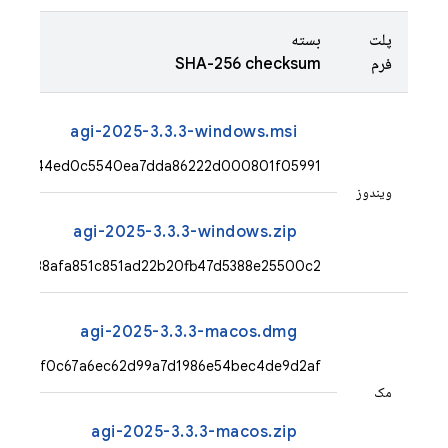
پلت
بسته
فرم
SHA-256 checksum
agi-2025-3.3.3-windows.msi
c01ba744ed0c5540ea7dda86222d000801f05991
ویندوز
agi-2025-3.3.3-windows.zip
906b138afa851c851ad22b20fb47d5388e25500c2
agi-2025-3.3.3-macos.dmg
df3101f0c67a6ec62d99a7d1986e54bec4de9d2af
مک
agi-2025-3.3.3-macos.zip