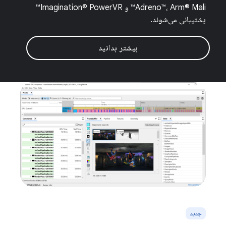
Adreno™، Arm® Mali™ و Imagination® PowerVR™
پشتیبانی می‌شوند.
بیشتر بدانید
جدید