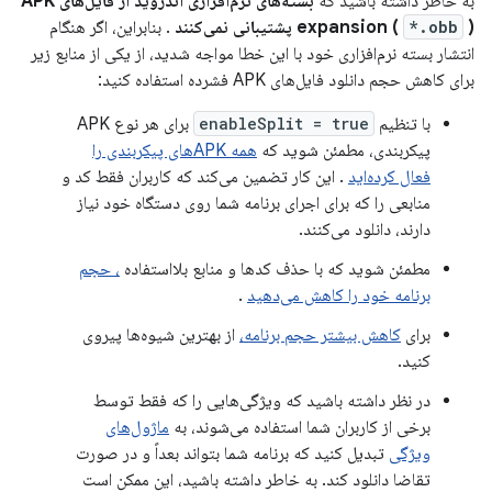
به خاطر داشته باشید که
بسته‌های نرم‌افزاری اندروید از فایل‌های APK
) پشتیبانی نمی‌کنند
*.obb
expansion (
. بنابراین، اگر هنگام
انتشار بسته نرم‌افزاری خود با این خطا مواجه شدید، از یکی از منابع زیر
برای کاهش حجم دانلود فایل‌های APK فشرده استفاده کنید:
با تنظیم
enableSplit = true
برای هر نوع APK
پیکربندی، مطمئن شوید که
همه APKهای پیکربندی را
فعال کرده‌اید
. این کار تضمین می‌کند که کاربران فقط کد و
منابعی را که برای اجرای برنامه شما روی دستگاه خود نیاز
دارند، دانلود می‌کنند.
مطمئن شوید که با حذف کدها و منابع بلااستفاده
، حجم
برنامه خود را کاهش می‌دهید
.
برای
کاهش بیشتر حجم برنامه،
از بهترین شیوه‌ها پیروی
کنید.
در نظر داشته باشید که ویژگی‌هایی را که فقط توسط
برخی از کاربران شما استفاده می‌شوند، به
ماژول‌های
ویژگی
تبدیل کنید که برنامه شما بتواند بعداً و در صورت
تقاضا دانلود کند. به خاطر داشته باشید، این ممکن است