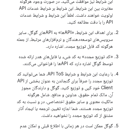
این شرایط نیز موافقت می‌کنید. در صورت وجود هرگونه
مغایرت بین این شرایط، این شرایط بر شرایط خدمات API
اولویت خواهند داشت. لطفاً این شرایط و شرایط خدمات
API را با دقت مطالعه کنید.
برای اهداف این شرایط، «APIها» به APIهای گوگل، سایر
سرویس‌های توسعه‌دهندگان و نرم‌افزارهای مرتبط، از جمله
هرگونه کد قابل توزیع مجدد، اشاره دارد.
«کد توزیع مجدد» به کد شیء یا فایل‌های هدر ارائه شده
توسط گوگل اشاره دارد که APIها را فراخوانی می‌کنند.
با رعایت این شرایط و شرایط API ToS، شما می‌توانید کد
توزیع مجدد را صرفاً برای گنجاندن به عنوان بخشی از API
Client خود کپی و توزیع کنید. گوگل و دارندگان مجوز
آن، مالک تمام حقوق، عناوین و منافع، شامل هرگونه
مالکیت معنوی و سایر حقوق اختصاصی، در و نسبت به کد
توزیع مجدد هستند. شما اجازه تغییر، ترجمه یا ایجاد آثار
مشتق از کد توزیع مجدد را نخواهید داشت.
گوگل ممکن است در هر زمانی با اطلاع قبلی و امکان عدم