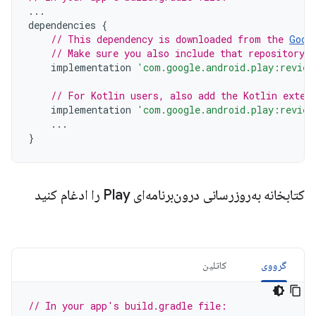
...
dependencies
{
// This dependency is downloaded from the 
Goog
// Make sure you also include that repository 
implementation
'com.google.android.play:review
// For Kotlin users, also add the Kotlin exten
implementation
'com.google.android.play:review
...
}
کتابخانه به‌روزرسانی درون‌برنامه‌ای Play را ادغام کنید
گرووی
کاتلین
// In your app's build.gradle file: