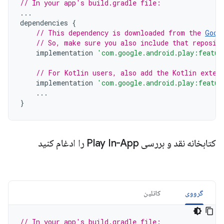
// In your app's build.gradle file:
...
dependencies
{
// This dependency is downloaded from the 
Goog
// So, make sure you also include that reposit
implementation
'com.google.android.play:featur
// For Kotlin users, also add the Kotlin exten
implementation
'com.google.android.play:featur
...
}
کتابخانه نقد و بررسی Play In-App را ادغام کنید
گرووی
کاتلین
// In your app's build.gradle file: