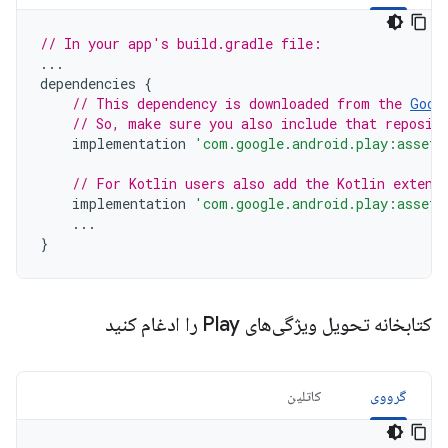
// In your app's build.gradle file:
...
dependencies
{
// This dependency is downloaded from the 
Goog
// So, make sure you also include that reposit
implementation
'com.google.android.play:asset-
// For Kotlin users also add the Kotlin extens
implementation
'com.google.android.play:asset-
...
}
کتابخانه تحویل ویژگی‌های Play را ادغام کنید
گرووی
کاتلین