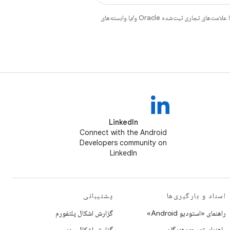
هستند. جاوا و OpenJDK علامت‌های تجاری یا علامت‌های تجاری ثبت‌شده Oracle و/یا وابسته‌های
LinkedIn
Connect with the Android
Developers community on
LinkedIn
اسناد و بارگیری‌ها
پشتیبانی
راهنمای «استودیو Android»
گزارش اشکال پلتفورم
راهنمای توسعه‌دهندگان
گزارش اشکال سند