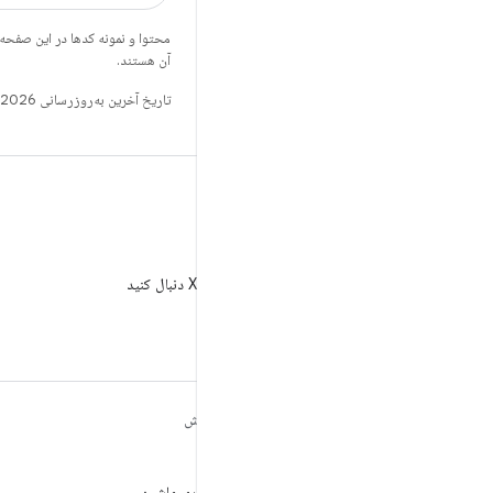
محتوا و نمونه کدها در این صفحه
آن هستند.
تاریخ آخرین به‌روزرسانی 2026-03-06 به‌وقت ساعت هماهنگ جهانی.
X
AndroidDev@ را در X دنبال کنید
مطالب بیشتر درباره
کاوش
ANDROID
بازی
Android
یادگیری ماشین