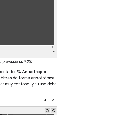
or promedio de 9.2%
l contador
% Anisotropic
iltran de forma anisotrópica.
 ser muy costoso, y su uso debe