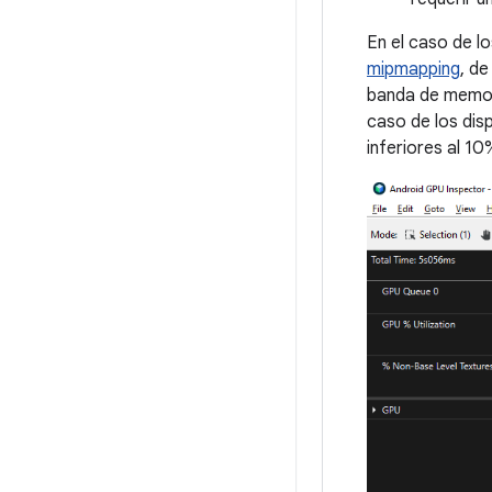
En el caso de l
mipmapping
, d
banda de memori
caso de los di
inferiores al 1