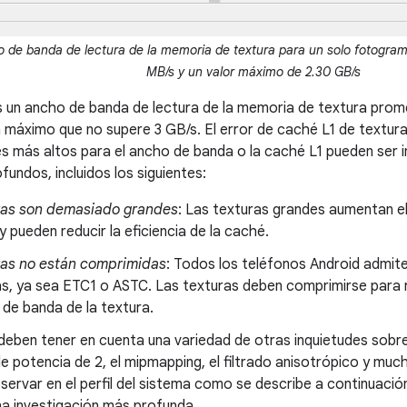
 de banda de lectura de la memoria de textura para un solo fotogram
MB/s y un valor máximo de 2.30 GB/s
n ancho de banda de lectura de la memoria de textura prome
máximo que no supere 3 GB/s. El error de caché L1 de textur
s más altos para el ancho de banda o la caché L1 pueden ser 
undos, incluidos los siguientes:
ras son demasiado grandes
: Las texturas grandes aumentan e
 pueden reducir la eficiencia de la caché.
ras no están comprimidas
: Todos los teléfonos Android admit
as, ya sea ETC1 o ASTC. Las texturas deben comprimirse para 
 de banda de la textura.
 deben tener en cuenta una variedad de otras inquietudes sobre 
e potencia de 2, el mipmapping, el filtrado anisotrópico y mu
ervar en el perfil del sistema como se describe a continuaci
na investigación más profunda.