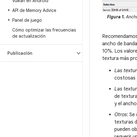
Vulkan en Android
API de Memory Advice
Figura 1.
Ancho
Panel de juego
Cómo optimizar las frecuencias
Recomendamos u
de actualización
ancho de banda 
10%. Los valore
Publicación
textura más prof
Las textu
costosas y
Las textu
de textur
y el ancho
Otros
: Se
texturas d
pueden obs
requerir u