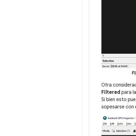
Fi
Otra considerac
Filtered
para l
Si bien esto pu
sopesarse con e