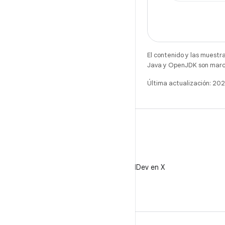
El contenido y las muestr
Java y OpenJDK son marca
Última actualización: 20
X
Sigue a @AndroidDev en X