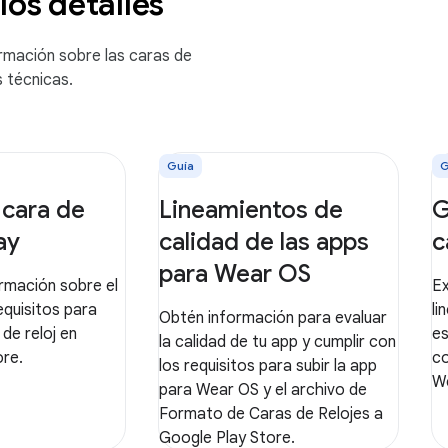
los detalles
rmación sobre las caras de
s técnicas.
Guía
G
 cara de
Lineamientos de
G
ay
calidad de las apps
c
para Wear OS
rmación sobre el
Ex
equisitos para
li
Obtén información para evaluar
 de reloj en
es
la calidad de tu app y cumplir con
ore.
co
los requisitos para subir la app
W
para Wear OS y el archivo de
Formato de Caras de Relojes a
Google Play Store.