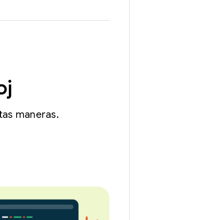
oj
stas maneras.