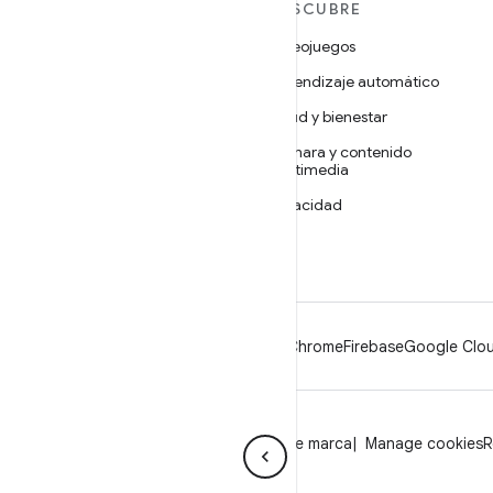
MÁS ANDROID
DESCUBRE
Android
Videojuegos
Android para empresas
Aprendizaje automático
Seguridad
Salud y bienestar
Código abierto
Cámara y contenido
multimedia
Noticias
Privacidad
Blog
5G
Podcasts
Android
Chrome
Firebase
Google Clou
Privacidad
Licencia
Lineamientos de marca
Manage cookies
R