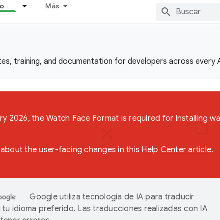
lo
Más
es, training, and documentation for developers across every 
ry 2026, the Watch Face Format is required for installing w
about the user-facing changes in this
Help Center article
.
Google utiliza tecnología de IA para traducir
 tu idioma preferido. Las traducciones realizadas con IA