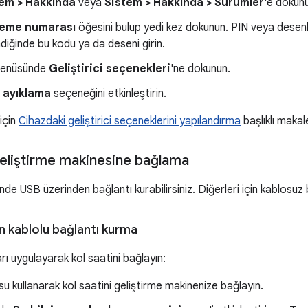
em > Hakkında
veya
Sistem > Hakkında > Sürümler
'e dokun
leme numarası
öğesini bulup yedi kez dokunun. PIN veya desenl
ndiğinde bu kodu ya da deseni girin.
enüsünde
Geliştirici seçenekleri
'ne dokunun.
 ayıklama
seçeneğini etkinleştirin.
 için
Cihazdaki geliştirici seçeneklerini yapılandırma
başlıklı makale
geliştirme makinesine bağlama
nde USB üzerinden bağlantı kurabilirsiniz. Diğerleri için kablosuz 
 kablolu bağlantı kurma
rı uygulayarak kol saatini bağlayın:
u kullanarak kol saatini geliştirme makinenize bağlayın.