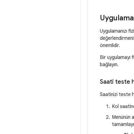
Uygulamayı
Uygulamanızı fizi
değerlendirmeniz
önemlidir.
Bir uygulamayı f
bağlayın.
Saati teste 
Saatinizi teste 
Kol saati
Menünün al
tamamlayın