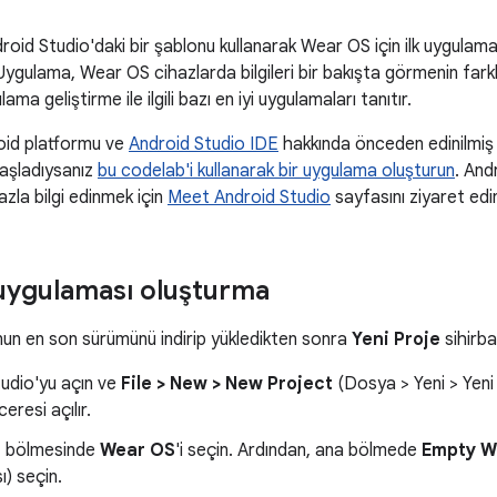
oid Studio'daki bir şablonu kullanarak Wear OS için ilk uygulamanız
Uygulama, Wear OS cihazlarda bilgileri bir bakışta görmenin farklı
ma geliştirme ile ilgili bazı en iyi uygulamaları tanıtır.
roid platformu ve
Android Studio IDE
hakkında önceden edinilmiş 
başladıysanız
bu codelab'i kullanarak bir uygulama oluşturun
. And
zla bilgi edinmek için
Meet Android Studio
sayfasını ziyaret edi
uygulaması oluşturma
nun en son sürümünü indirip yükledikten sonra
Yeni Proje
sihirba
udio'yu açın ve
File > New > New Project
(Dosya > Yeni > Yeni
eresi açılır.
r
bölmesinde
Wear OS
'i seçin. Ardından, ana bölmede
Empty W
) seçin.