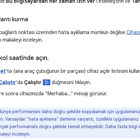
nde
Bu bilgisayardan her zaman izin ver
'i etkinleştirin ve
Ta
lantı kurma
bağlantı noktası üzerinden hata ayıklama mümkün değilse
Cihazı
lı makaleyi inceleyin.
ol saatinde açın
.
et
'ta (ana araç çubuğunun bir parçası) cihaz açılır listesini kullan
alıştır
'da
Çalıştır
düğmesini tıklayın.
üre sonra cihazınızda "Merhaba..." mesajı görünür.
ünya performansını daha doğru şekilde kopyalamak için uygulamanızı 
rın. Varsayılan "hata ayıklama" derleme varyantı, özellikle uygulamanız
çek performansını doğru şekilde temsil etmeyebilir. Daha fazla bilgi 
kaleyi inceleyin.