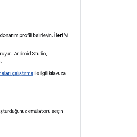
 donanım profili belirleyin.
İleri
'yi
oruyun. Android Studio,
n.
ları çalıştırma
ile ilgili kılavuza
oluşturduğunuz emülatörü seçin