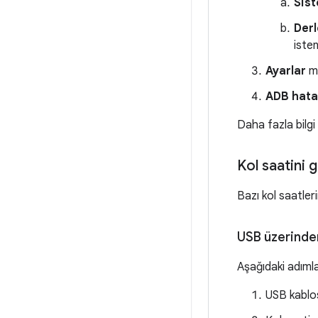
Sist
Der
iste
Ayarlar
m
ADB hata
Daha fazla bilgi
Kol saatini 
Bazı kol saatleri
USB üzerinden
Aşağıdaki adımla
USB kablos