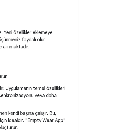
. Yeni özellikler eklemeye
şünmeniz faydalı olur.
 alınmaktadır.
urun:
r. Uygulamanın temel özellikleri
i senkronizasyonu veya daha
n kendi başına çalışır. Bu,
r için idealdir. "Empty Wear App"
luşturur.