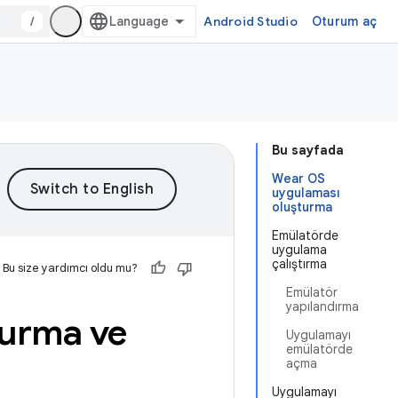
/
Android Studio
Oturum aç
Bu sayfada
Wear OS
uygulaması
oluşturma
Emülatörde
uygulama
çalıştırma
Bu size yardımcı oldu mu?
Emülatör
yapılandırma
turma ve
Uygulamayı
emülatörde
açma
Uygulamayı