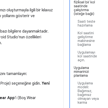
fiziksel bir kol
saatinde
ı oluşturmayla ilgili bir kılavuz
çalıştırma
(isteğe bağlı)
 yollarını gösterir ve
Saati teste
hazırlama
bazı bilgilere dayanmaktadır.
Kol saatini
roid Studio'nun özellikleri
geliştirme
makinesine
n.
bağlama
Uygulamayı
kol saatinde
açın.
Uygulama
mimarinizi
zını tamamlayın:
planlama
 Proje) seçeneğine gidin.
Yeni
Uygulama
modeli:
Bağımsız,
bağımsız
ear App
'i (Boş Wear
olmayan veya
karma