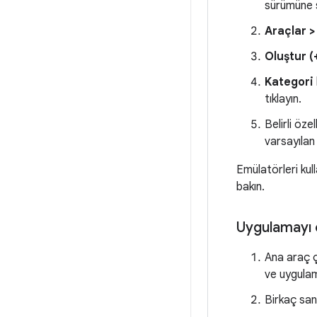
sürümüne s
Araçlar >
Oluştur (
Kategori
tıklayın.
Belirli öz
varsayılan
Emülatörleri kul
bakın.
Uygulamayı
Ana araç
ve uygula
Birkaç san