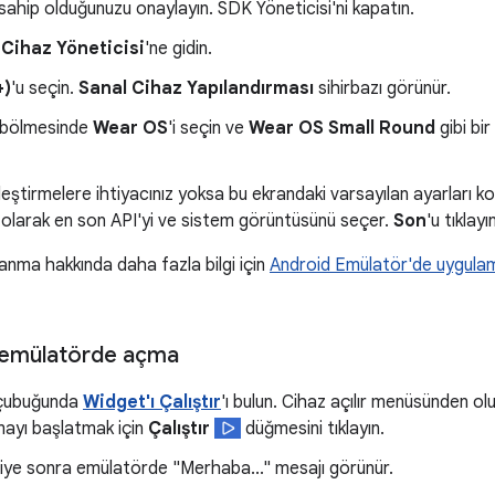
ahip olduğunuzu onaylayın. SDK Yöneticisi'ni kapatın.
 Cihaz Yöneticisi
'ne gidin.
+)
'u seçin.
Sanal Cihaz Yapılandırması
sihirbazı görünür.
bölmesinde
Wear OS
'i seçin ve
Wear OS Small Round
gibi bir
elleştirmelere ihtiyacınız yoksa bu ekrandaki varsayılan ayarları k
 olarak en son API'yi ve sistem görüntüsünü seçer.
Son
'u tıklayı
lanma hakkında daha fazla bilgi için
Android Emülatör'de uygulama
 emülatörde açma
 çubuğunda
Widget'ı Çalıştır
'ı bulun. Cihaz açılır menüsünden 
mayı başlatmak için
Çalıştır
düğmesini tıklayın.
iye sonra emülatörde "Merhaba..." mesajı görünür.