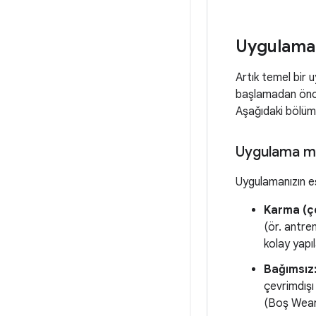
Uygulama 
Artık temel bir 
başlamadan önce
Aşağıdaki bölüm
Uygulama mo
Uygulamanızın e
Karma (ço
(ör. antre
kolay yapıl
Bağımsız
çevrimdışı
(Boş Wear 