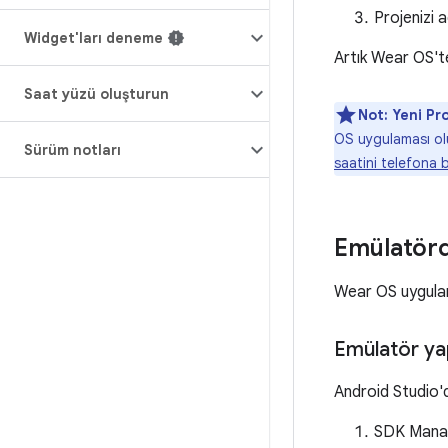
Projenizi 
Widget'ları deneme
Artık Wear OS'te
Saat yüzü oluşturun
Not:
Yeni Pr
OS uygulaması ol
Sürüm notları
saatini telefona
Emülatörd
Wear OS uygulama
Emülatör ya
Android Studio'd
SDK Mana