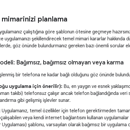
mimarinizi planlama
uygulamanız çalıştığına göre şablonun ötesine geçmeye hazırsınız
 uygulamanızı şekillendirecek temel mimari kararlar hakkında dü
lerde, göz önünde bulundurmanız gereken bazı önemli sorular ele
deli: Bağımsız
,
bağımsız olmayan veya karma
şlenmiş bir telefona ne kadar bağlı olduğunu göz önünde bulund
ğu uygulama için önerilir):
Bu, en yaygın ve esnek yaklaşımdı
nman takibi) telefonsuz çalışır ancak telefon bağlandığında ver
andırma gibi gelişmiş işlevler sunar.
:
Uygulamanız, temel özellikler için telefon gerektirmeden tamame
 çalışabilen veya kendi internet bağlantısını kullanan uygulamala
Uygulaması) şablonu, varsayılan olarak bağımsız bir uygulama o