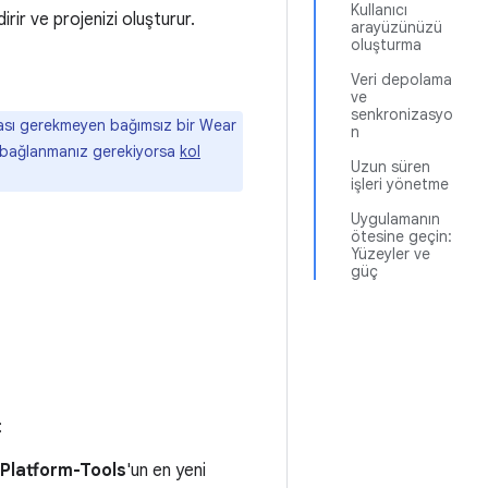
Kullanıcı
ndirir ve projenizi oluşturur.
arayüzünüzü
oluşturma
Veri depolama
ve
senkronizasyo
nması gerekmeyen bağımsız bir Wear
n
a bağlanmanız gerekiyorsa
kol
Uzun süren
işleri yönetme
Uygulamanın
ötesine geçin:
Yüzeyler ve
güç
:
Platform-Tools
'un en yeni