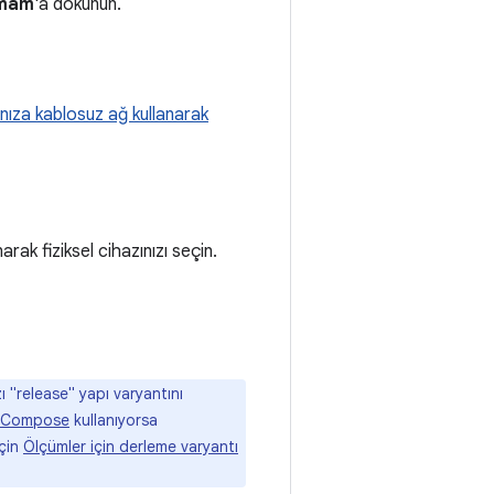
mam
'a dokunun.
nıza kablosuz ağ kullanarak
arak fiziksel cihazınızı seçin.
"release" yapı varyantını
Compose
kullanıyorsa
için
Ölçümler için derleme varyantı