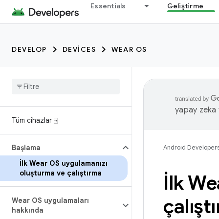
Essentials
Geliştirme
DEVELOP
DEVICES
WEAR OS
yapay zeka t
Tüm cihazlar ⍈
Başlama
Android Developer
İlk Wear OS uygulamanızı
oluşturma ve çalıştırma
İlk W
çalışt
Wear OS uygulamaları
hakkında