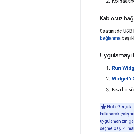
Kol saati
Kablosuz bağ
Saatinizde USB 
bağlanma
başlık
Uygulamayı k
Run Widg
Widget'ı Ç
Kısa bir s
Not:
Gerçek d
kullanarak çalıştı
uygulamanızın ger
seçme
başlıklı ma