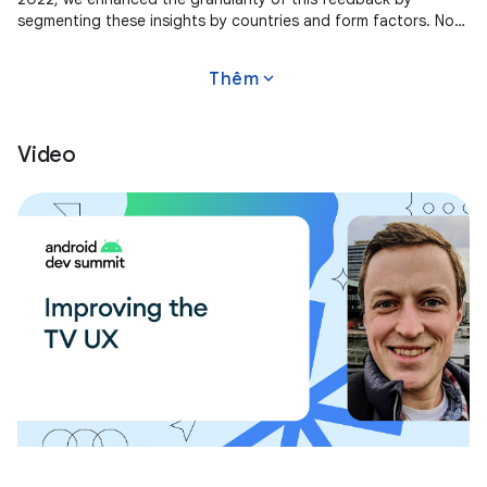
segmenting these insights by countries and form factors. Now,
we're
expand_more
Thêm
Video