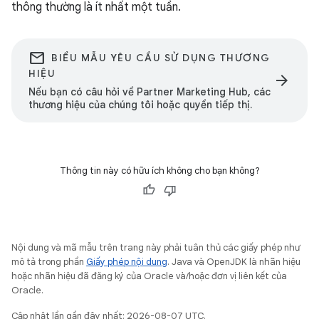
thông thường là ít nhất một tuần.
email
BIỂU MẪU YÊU CẦU SỬ DỤNG THƯƠNG
HIỆU
arrow_forward
Nếu bạn có câu hỏi về Partner Marketing Hub, các
thương hiệu của chúng tôi hoặc quyền tiếp thị.
Thông tin này có hữu ích không cho bạn không?
Nội dung và mã mẫu trên trang này phải tuân thủ các giấy phép như
mô tả trong phần
Giấy phép nội dung
. Java và OpenJDK là nhãn hiệu
hoặc nhãn hiệu đã đăng ký của Oracle và/hoặc đơn vị liên kết của
Oracle.
Cập nhật lần gần đây nhất: 2026-08-07 UTC.