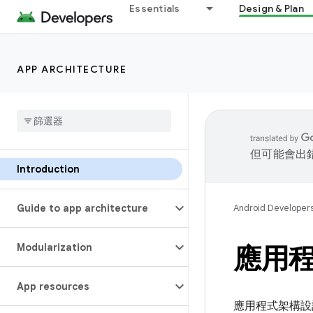
Essentials
Design & Plan
APP ARCHITECTURE
但可能會出
Introduction
Guide to app architecture
Android Developer
Modularization
應用
App resources
應用程式架構設