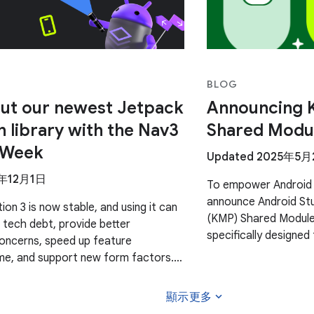
BLOG
ut our newest Jetpack
Announcing K
n library with the Nav3
Shared Modu
 Week
Updated 2025年5
5年12月1日
To empower Android 
announce Android Stu
on 3 is now stable, and using it can
(KMP) Shared Module
 tech debt, provide better
specifically designed
oncerns, speed up feature
single codebase and 
me, and support new form factors.
g a whole week to providing content
expand_more
顯示更多