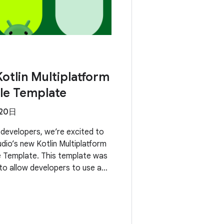
otlin Multiplatform
le Template
月20日
developers, we’re excited to
dio’s new Kotlin Multiplatform
 Template. This template was
 to allow developers to use a
apply business logic across