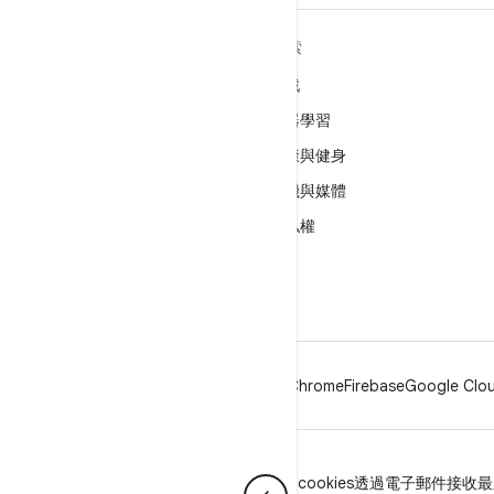
深入瞭解 ANDROID
探索
Android
遊戲
企業專用 Android
機器學習
安全性
健康與健身
原始碼
相機與媒體
新聞
隱私權
網誌
5G
Podcast
Android
Chrome
Firebase
Google Clou
隱私權
授權
品牌宣傳指南
Manage cookies
透過電子郵件接收最