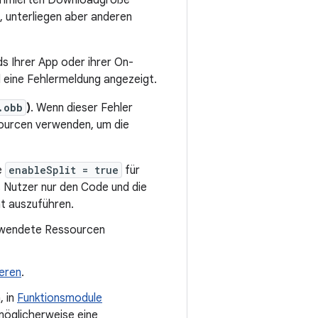
primierten Downloadgröße
, unterliegen aber anderen
s Ihrer App oder ihrer On-
 eine Fehlermeldung angezeigt.
.obb
)
. Wenn dieser Fehler
sourcen verwenden, um die
e
enableSplit = true
für
s Nutzer nur den Code und die
ät auszuführen.
erwendete Ressourcen
eren
.
, in
Funktionsmodule
möglicherweise eine