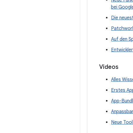
Neue Funkt
bei Googl
Die neuest
Patchwork
Auf den S
Entwickler
Videos
Alles Wis
Erstes Ap
App-Bundl
Anpassbar
Neue Tools