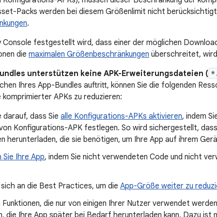
n Konfigurations-APKs), müssen dieser Beschränkung der kom
set-Packs werden bei diesem Größenlimit nicht berücksichtigt
nkungen
.
y Console festgestellt wird, dass einer der möglichen Download
onen die
maximalen Größenbeschränkungen
überschreitet, wird
undles unterstützen keine APK-Erweiterungsdateien (
*
ichen Ihres App-Bundles auftritt, können Sie die folgenden Res
komprimierter APKs zu reduzieren:
 darauf, dass Sie
alle Konfigurations-APKs aktivieren
, indem Si
von Konfigurations-APK festlegen. So wird sichergestellt, das
 herunterladen, die sie benötigen, um Ihre App auf ihrem Ger
n Sie Ihre App
, indem Sie nicht verwendeten Code und nicht v
 sich an die Best Practices, um die
App-Größe weiter zu reduzi
 Funktionen, die nur von einigen Ihrer Nutzer verwendet werden
 die Ihre App später bei Bedarf herunterladen kann. Dazu ist 