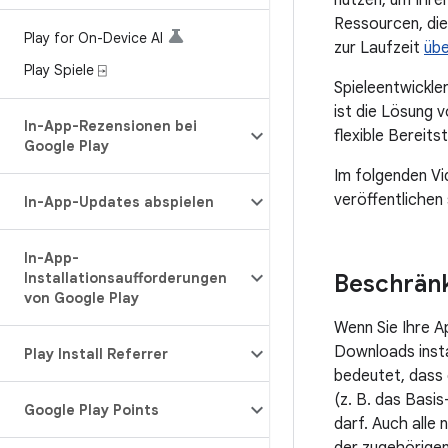
nutzen, um Ihr
Ressourcen, di
Play for On-Device AI
zur Laufzeit
übe
Play Spiele ⍈
Spieleentwickle
ist die Lösung 
In-App-Rezensionen bei
flexible Bereit
Google Play
Im folgenden Vi
veröffentlichen 
In-App-Updates abspielen
In-App-
Installationsaufforderungen
Beschrän
von Google Play
Wenn Sie Ihre A
Downloads insta
Play Install Referrer
bedeutet, dass 
(z. B. das Basi
Google Play Points
darf. Auch alle