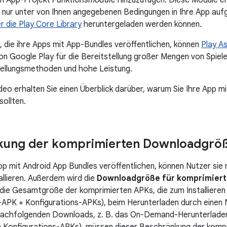
em App-Projekt
Funktionsmodule
hinzuzufügen. Diese Module en
e nur unter von Ihnen angegebenen Bedingungen in Ihre App a
r die Play Core Library
heruntergeladen werden können.
r, die ihre Apps mit App-Bundles veröffentlichen, können
Play As
von Google Play für die Bereitstellung großer Mengen von Spiele
stellungsmethoden und hohe Leistung.
deo erhalten Sie einen Überblick darüber, warum Sie Ihre App m
sollten.
kung der komprimierten Downloadgrö
pp mit Android App Bundles veröffentlichen, können Nutzer sie 
llieren. Außerdem wird die
Downloadgröße für komprimierte
die Gesamtgröße der komprimierten APKs, die zum Installieren I
s-APK + Konfigurations-APKs), beim Herunterladen durch einen
 nachfolgenden Downloads, z. B. das On-Demand-Herunterladen