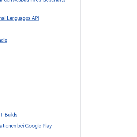
für den Ausbau Ihres Geschäfts
onal Languages API
ndle
t-Builds
ationen bei Google Play