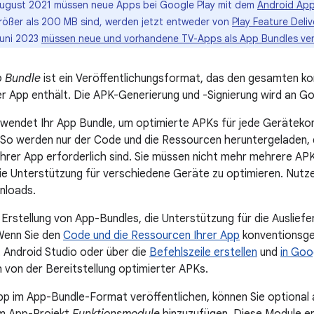
ugust 2021 müssen neue Apps bei Google Play mit dem
Android App
rößer als 200 MB sind, werden jetzt entweder von
Play Feature Deliv
Juni 2023
müssen neue und vorhandene TV-Apps als App Bundles ver
p Bundle
ist ein Veröffentlichungsformat, das den gesamten ko
r App enthält. Die APK-Generierung und -Signierung wird an Go
wendet Ihr App Bundle, um optimierte APKs für jede Gerätekon
. So werden nur der Code und die Ressourcen heruntergeladen, 
hrer App erforderlich sind. Sie müssen nicht mehr mehrere APKs
ie Unterstützung für verschiedene Geräte zu optimieren. Nutzer
nloads.
e Erstellung von App-Bundles, die Unterstützung für die Auslief
Wenn Sie den
Code und die Ressourcen Ihrer App
konventionsg
 Android Studio oder über die
Befehlszeile erstellen
und
in Goo
 von der Bereitstellung optimierter APKs.
pp im App-Bundle-Format veröffentlichen, können Sie optional