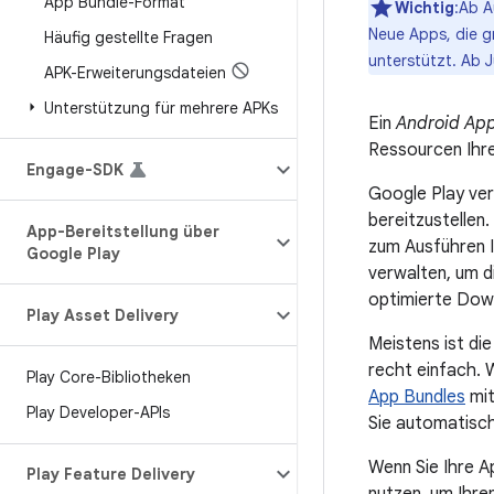
App Bundle-Format
Wichtig
:Ab A
Neue Apps, die g
Häufig gestellte Fragen
unterstützt. Ab 
APK-Erweiterungsdateien
Unterstützung für mehrere APKs
Ein
Android Ap
Ressourcen Ihre
Engage-SDK
Google Play ver
bereitzustellen
App-Bereitstellung über
zum Ausführen I
Google Play
verwalten, um d
optimierte Dow
Play Asset Delivery
Meistens ist di
recht einfach. 
Play Core-Bibliotheken
App Bundles
mit
Play Developer-APIs
Sie automatisch
Wenn Sie Ihre A
Play Feature Delivery