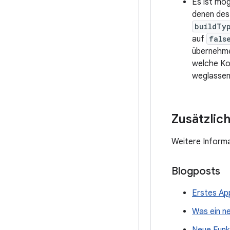
Es ist mög
denen des 
buildTy
auf
fals
übernehme
welche Kon
weglassen 
Zusätzlic
Weitere Informa
Blogposts
Erstes Ap
Was ein n