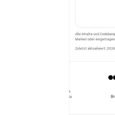
Alle Inhalte und Codebeis
Marken oder eingetragene
Zuletzt aktualisiert: 20
X
Folge @GooglePlayBiz, um
Neuigkeiten und Support zu
Br
erhalten