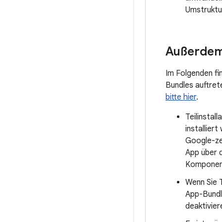
Umstruktur
Außerdem
Im Folgenden fi
Bundles auftret
bitte hier
.
Teilinstal
installier
Google-zer
App über d
Komponent
Wenn Sie 
App-Bundl
deaktivier