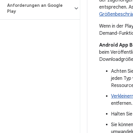
der zugehörige
Anforderungen an Google
entsprechen. As
Play
Größenbeschrä
Wenn in der Pla
Demand-Funkti
Android App B
beim Veröffentl
Downloadgröße 
Achten Sie
jeden Typ 
Ressourcen
Verkleiner
entfernen.
Halten Sie
Sie können
umwandeln,