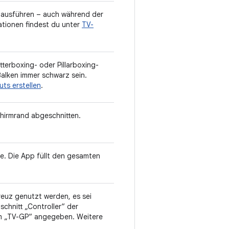
n ausführen – auch während der
ationen findest du unter
TV-
terboxing- oder Pillarboxing-
Balken immer schwarz sein.
ts erstellen
.
chirmrand abgeschnitten.
se. Die App füllt den gesamten
.
euz genutzt werden, es sei
bschnitt „Controller“ der
um „TV-GP“ angegeben. Weitere