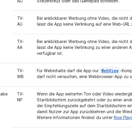
AD
Steuerkreuz oder das Gamepad schließen.
TV-
Bei anklickbarer Werbung ohne Video, die nicht 
AU
lässt die App keine Verlinkung auf eine Web-URL 
TV-
Bei anklickbarer Werbung ohne Video, die nicht 
AA
lässt die App keine Verlinkung zu einer anderen A
verfügbar ist.
WebView
TV-
Für Webinhalte darf die App nur
-Komp
WB
darf nicht versuchen, eine Webbrowser-App zu s
gabe
TV-
Wenn die App weiterhin Ton oder Video wiederg
NP
Startbildschirm zurückgekehrt oder zu einer ande
der Empfehlungszeile auf dem Startbildschirm e
damit Nutzer zur App zurückkehren und die Wie
Weitere Informationen findest du unter
Now Play