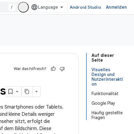
/
Android Studio
Anmelden
Auf dieser
Seite
War das hilfreich?
Visuelles
Design und
Nutzerinterakti
on
ps
Funktionalität
Google Play
es Smartphones oder Tablets.
Häufig gestellte
ind kleine Details weniger
Fragen
nseher sitzt, erfolgt die
f dem Bildschirm. Diese