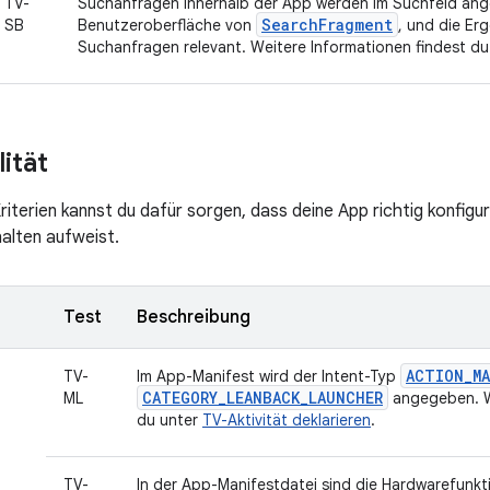
TV-
Suchanfragen innerhalb der App werden im Suchfeld ange
SearchFragment
SB
Benutzeroberfläche von
, und die Erg
Suchanfragen relevant. Weitere Informationen findest d
lität
iterien kannst du dafür sorgen, dass deine App richtig konfigur
halten aufweist.
Test
Beschreibung
ACTION_MA
TV-
Im App-Manifest wird der Intent-Typ
CATEGORY_LEANBACK_LAUNCHER
ML
angegeben. We
du unter
TV-Aktivität deklarieren
.
TV-
In der App-Manifestdatei sind die Hardwarefunkt