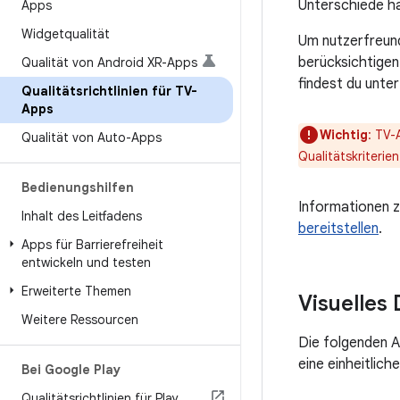
Unterschiede ha
Apps
Widgetqualität
Um nutzerfreund
berücksichtige
Qualität von Android XR-Apps
findest du unte
Qualitätsrichtlinien für TV-
Apps
Wichtig
: TV-
Qualität von Auto-Apps
Qualitätskriterie
Bedienungshilfen
Informationen z
Inhalt des Leitfadens
bereitstellen
.
Apps für Barrierefreiheit
entwickeln und testen
Erweiterte Themen
Visuelles
Weitere Ressourcen
Die folgenden A
eine einheitlich
Bei Google Play
Qualitätsrichtlinien für Play