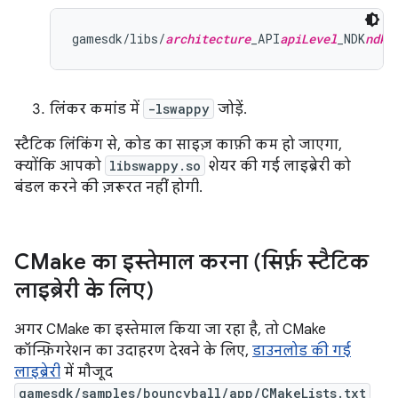
gamesdk/libs/
architecture
_API
apiLevel
_NDK
ndkV
लिंकर कमांड में
-lswappy
जोड़ें.
स्टैटिक लिंकिंग से, कोड का साइज़ काफ़ी कम हो जाएगा,
क्योंकि आपको
libswappy.so
शेयर की गई लाइब्रेरी को
बंडल करने की ज़रूरत नहीं होगी.
CMake का इस्तेमाल करना (सिर्फ़ स्टैटिक
लाइब्रेरी के लिए)
अगर CMake का इस्तेमाल किया जा रहा है, तो CMake
कॉन्फ़िगरेशन का उदाहरण देखने के लिए,
डाउनलोड की गई
लाइब्रेरी
में मौजूद
gamesdk/samples/bouncyball/app/CMakeLists.txt