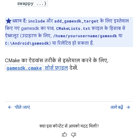
swappy ...)
ध्यान दें:
और
के लिए इस्तेमाल
include
add_gamesdk_target
किए गए gamesdk का पाथ,
फ़ाइल के हिसाब से
CMakeLists.txt
ऐब्सलूट (उदाहरण के लिए,
या
/home/yourusername/gamesdk
) या रिलेटिव हो सकता है.
C:\Android\gamesdk
CMake का ऐडवांस तरीके से इस्तेमाल करने के लिए,
gamesdk.cmake
सोर्स फ़ाइल
देखें.
पीछे जाएं
आगे बढ़ें
arrow_back
arrow_forward
क्या इस कॉन्टेंट से आपको मदद मिली?