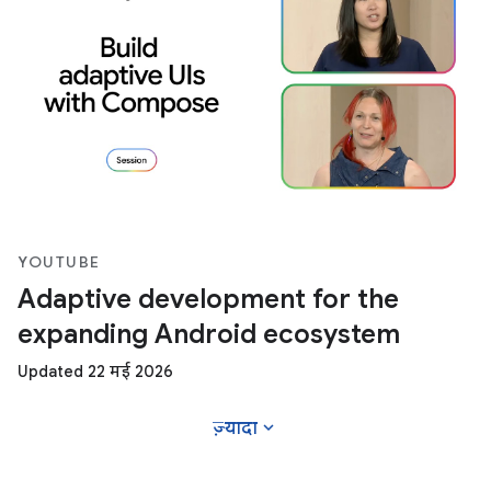
YOUTUBE
Adaptive development for the
expanding Android ecosystem
Updated 22 मई 2026
expand_more
ज़्यादा