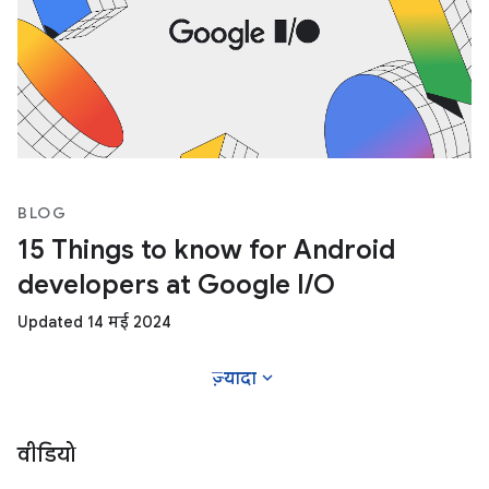
BLOG
15 Things to know for Android
developers at Google I/O
Updated 14 मई 2024
expand_more
ज़्यादा
वीडियो